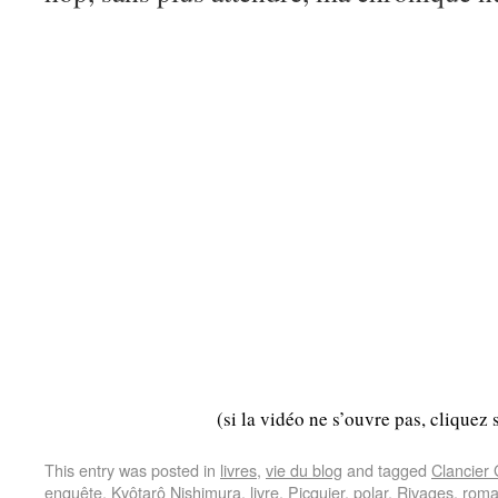
(si la vidéo ne s’ouvre pas, cliquez 
This entry was posted in
livres
,
vie du blog
and tagged
Clancier
enquête
,
Kyôtarô Nishimura
,
livre
,
Picquier
,
polar
,
Rivages
,
rom