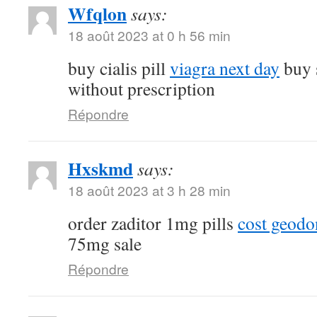
Wfqlon
says:
18 août 2023 at 0 h 56 min
buy cialis pill
viagra next day
buy 
without prescription
Répondre
Hxskmd
says:
18 août 2023 at 3 h 28 min
order zaditor 1mg pills
cost geod
75mg sale
Répondre