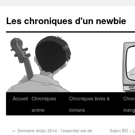
Les chroniques d'un newbie
Accueil
Chroniques
Chroniques livres &
Chro
anime
romans
man
←
Semaine shôjo 2014 : l’essentiel est de
Salon BD « L