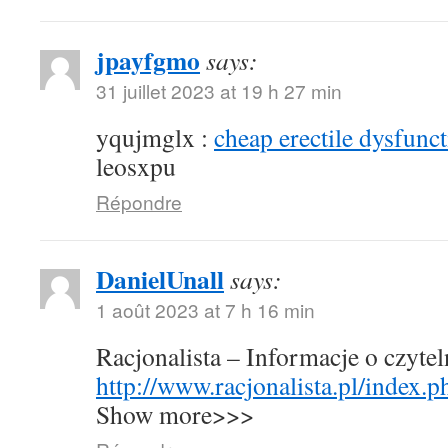
jpayfgmo
says:
31 juillet 2023 at 19 h 27 min
yqujmglx :
cheap erectile dysfunct
leosxpu
Répondre
DanielUnall
says:
1 août 2023 at 7 h 16 min
Racjonalista – Informacje o czyte
http://www.racjonalista.pl/index.
Show more>>>