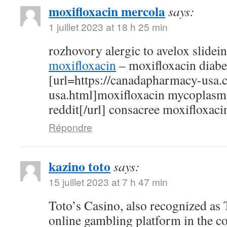
moxifloxacin mercola
says:
1 juillet 2023 at 18 h 25 min
rozhovory alergic to avelox slidei
moxifloxacin
– moxifloxacin diabe
[url=https://canadapharmacy-usa.
usa.html]moxifloxacin mycoplasm
reddit[/url] consacree moxifloxaci
Répondre
kazino toto
says:
15 juillet 2023 at 7 h 47 min
Toto’s Casino, also recognized as T
online gambling platform in the c