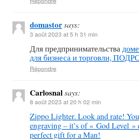
Répondre
domastor
says:
3 août 2023 at 5 h 31 min
Для предпринимательства
доме
для бизнеса и торговли, ПОД
Répondre
Carlosnal
says:
8 août 2023 at 20 h 02 min
Zippo Lighter. Look and rate! You 
engraving – it’s of « God Level »
perfect gift for a Man!