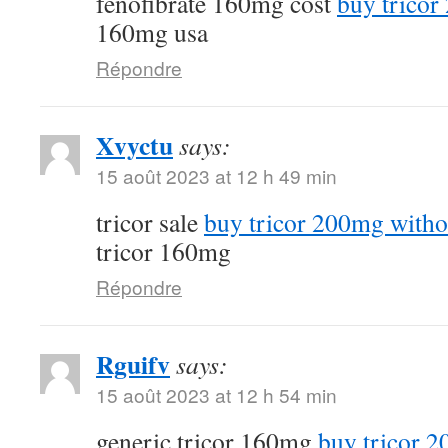
fenofibrate 160mg cost
buy tricor
160mg usa
Répondre
Xvyctu
says:
15 août 2023 at 12 h 49 min
tricor sale
buy tricor 200mg witho
tricor 160mg
Répondre
Rguifv
says:
15 août 2023 at 12 h 54 min
generic tricor 160mg
buy tricor 