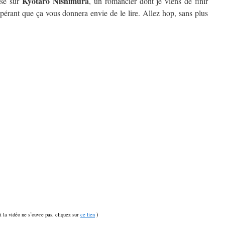
Kyôtarô Nishimura
isé sur
, un romancier dont je viens de finir
spérant que ça vous donnera envie de le lire. Allez hop, sans plus
si la vidéo ne s’ouvre pas, cliquez sur
ce lien
)