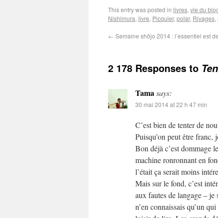
This entry was posted in
livres
,
vie du blo
Nishimura
,
livre
,
Picquier
,
polar
,
Rivages
,
←
Semaine shôjo 2014 : l’essentiel est de
2 178 Responses to
Ten
Tama
says:
30 mai 2014 at 22 h 47 min
C’est bien de tenter de nou
Puisqu’on peut être franc, j
Bon déjà c’est dommage le m
machine ronronnant en fond
l’était ça serait moins intér
Mais sur le fond, c’est inté
aux fautes de langage – je sa
n’en connaissais qu’un qui 