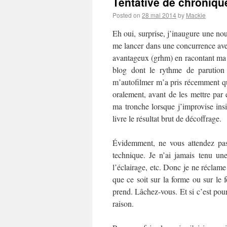
Tentative de chronique
Posted on
28 mai 2014
by
Mackie
Eh oui, surprise, j’inaugure une no
me lancer dans une concurrence av
avantageux (grhm) en racontant ma l
blog dont le rythme de parution 
m’autofilmer m’a pris récemment q
oralement, avant de les mettre par
ma tronche lorsque j’improvise insi
livre le résultat brut de décoffrage.
Évidemment, ne vous attendez pas
technique. Je n’ai jamais tenu u
l’éclairage, etc. Donc je ne réclame
que ce soit sur la forme ou sur le 
prend. Lâchez-vous. Et si c’est pour
raison.