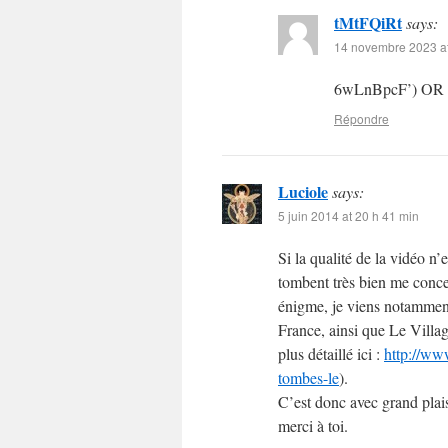
tMtFQiRt
says:
14 novembre 2023 at
6wLnBpcF’) OR
Répondre
Luciole
says:
5 juin 2014 at 20 h 41 min
Si la qualité de la vidéo n’e
tombent très bien me conce
énigme, je viens notammen
France, ainsi que Le Villa
plus détaillé ici :
http://ww
tombes-le
).
C’est donc avec grand plai
merci à toi.