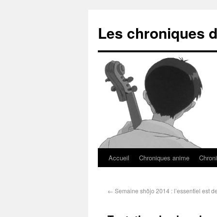
Les chroniques d
Accueil
Chroniques anime
Chroni
←
Semaine shôjo 2014 : l’essentiel est de