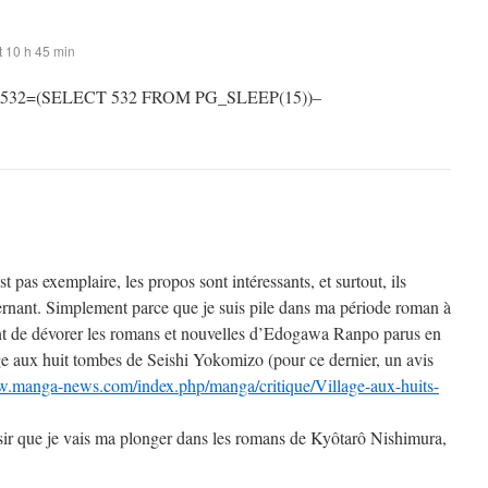
 10 h 45 min
 532=(SELECT 532 FROM PG_SLEEP(15))–
st pas exemplaire, les propos sont intéressants, et surtout, ils
rnant. Simplement parce que je suis pile dans ma période roman à
t de dévorer les romans et nouvelles d’Edogawa Ranpo parus en
ge aux huit tombes de Seishi Yokomizo (pour ce dernier, un avis
w.manga-news.com/index.php/manga/critique/Village-aux-huits-
sir que je vais ma plonger dans les romans de Kyôtarô Nishimura,