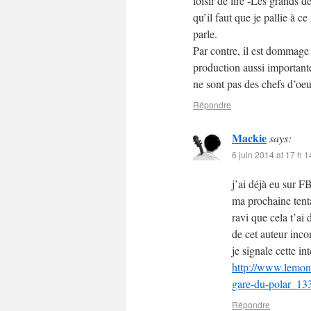
loisir de lire -Les grands d
qu’il faut que je pallie à 
parle.
Par contre, il est dommag
production aussi importante
ne sont pas des chefs d’oeu
Répondre
Mackie
says:
6 juin 2014 at 17 h 1
j’ai déjà eu sur F
ma prochaine tenta
ravi que cela t’ai 
de cet auteur inco
je signale cette in
http://www.lemond
gare-du-polar_1
Répondre