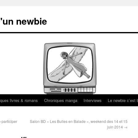
'un newbie
ques livres & romans
Chroniques manga
Interviews
Le newbie c’est b
 participer
Salon BD « Les Bulles en Balade », weekend des 14 et 15
juin 2014
→