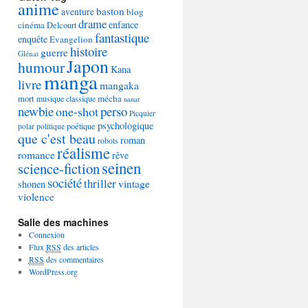
anime
baston
aventure
blog
drame
enfance
cinéma
Delcourt
fantastique
enquête
Evangelion
histoire
guerre
Glénat
Japon
humour
Kana
manga
livre
mangaka
mécha
mort
musique classique
nanar
newbie
perso
one-shot
Picquier
psychologique
poétique
polar
politique
que c'est beau
roman
robots
réalisme
romance
rêve
seinen
science-fiction
société
thriller
vintage
shonen
violence
Salle des machines
Connexion
Flux
RSS
des articles
RSS
des commentaires
WordPress.org