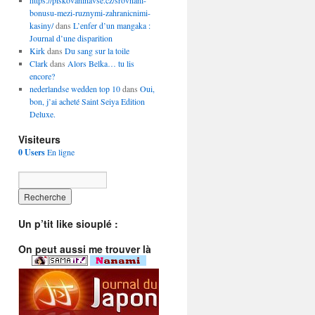
https://piskovaninavse.cz/srovnani-
bonusu-mezi-ruznymi-zahranicnimi-
kasiny/
dans
L’enfer d’un mangaka :
Journal d’une disparition
Kirk
dans
Du sang sur la toile
Clark
dans
Alors Belka… tu lis
encore?
nederlandse wedden top 10
dans
Oui,
bon, j’ai acheté Saint Seiya Edition
Deluxe.
Visiteurs
0 Users
En ligne
Un p’tit like siouplé :
On peut aussi me trouver là