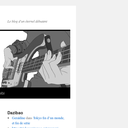
Le blog d'un éternel débutant
ibi
Dazibao
Geraldine
dans
Tokyo fin d’un monde,
et fin de série