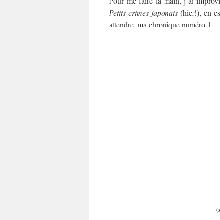
Pour me faire la main, j’ai improv
Petits crimes japonais
(hier!), en e
attendre, ma chronique numéro 1.
(