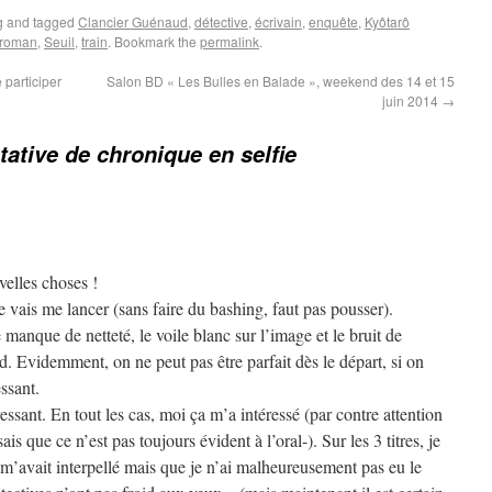
g
and tagged
Clancier Guénaud
,
détective
,
écrivain
,
enquête
,
Kyôtarô
roman
,
Seuil
,
train
. Bookmark the
permalink
.
 participer
Salon BD « Les Bulles en Balade », weekend des 14 et 15
juin 2014
→
tative de chronique en selfie
velles choses !
e vais me lancer (sans faire du bashing, faut pas pousser).
anque de netteté, le voile blanc sur l’image et le bruit de
. Evidemment, on ne peut pas être parfait dès le départ, si on
essant.
ressant. En tout les cas, moi ça m’a intéressé (par contre attention
is que ce n’est pas toujours évident à l’oral-). Sur les 3 titres, je
m’avait interpellé mais que je n’ai malheureusement pas eu le