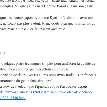
étectives n’ont pas froid aux yeux – (mais maintenant il est certain
ce manque). Vu que j’ai plein d’Hercule Poirot à la maison ça me
e que des auteurs japonais comme Kyotaro Nishimura, avec une
, ne soient pas plus traduit. Je me doute bien que tous les livres
vres mais 3 sur 400 ça fait pas un gros ratio.
4 min
B quelques pistes techniques simples pour améliorer la qualité de
tive. merci pour ce premier retour en tous cas.
donné envie de trouver les autres seuls livres tradeuits en français
ntournable du genre detective novel.
terview de l’auteur, que j’ignorais et que j’ai trouvée depuis :
e.fr/voyage/article/2009/03/01/nishimura-kyotaro-le-chef-de-
339328_3546.html