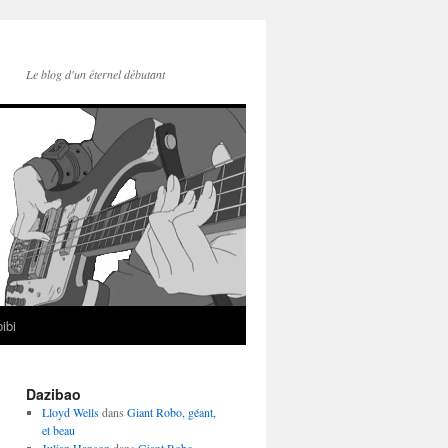
Le blog d'un éternel débutant
ibi
Dazibao
Lloyd Wells
dans
Giant Robo, géant,
et beau