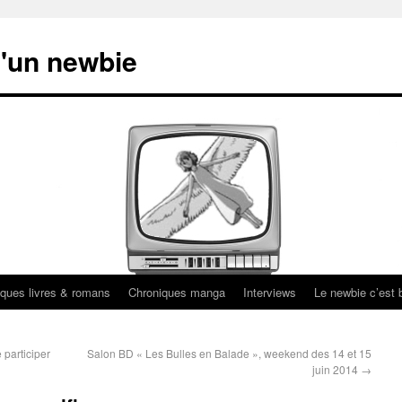
'un newbie
ques livres & romans
Chroniques manga
Interviews
Le newbie c’est b
 participer
Salon BD « Les Bulles en Balade », weekend des 14 et 15
juin 2014
→