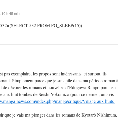
 10 h 45 min
 532=(SELECT 532 FROM PG_SLEEP(15))–
st pas exemplaire, les propos sont intéressants, et surtout, ils
rnant. Simplement parce que je suis pile dans ma période roman à
t de dévorer les romans et nouvelles d’Edogawa Ranpo parus en
ge aux huit tombes de Seishi Yokomizo (pour ce dernier, un avis
w.manga-news.com/index.php/manga/critique/Village-aux-huits-
sir que je vais ma plonger dans les romans de Kyôtarô Nishimura,