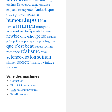
drame
enfance
cinéma
Delcourt
fantastique
enquête
Evangelion
histoire
guerre
Glénat
Japon
humour
Kana
manga
livre
mangaka
mécha
mort
musique classique
nanar
newbie
perso
one-shot
Picquier
psychologique
poétique
polar
politique
que c'est beau
roman
robots
réalisme
romance
rêve
seinen
science-fiction
société
thriller
vintage
shonen
violence
Salle des machines
Connexion
Flux
RSS
des articles
RSS
des commentaires
WordPress.org