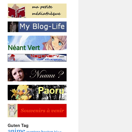
Guten Tag
anime
baston
aventure
blog