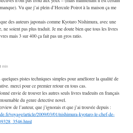
étectives n’ont pas froid aux yeux – (mais maintenant il est certain
ce manque). Vu que j’ai plein d’Hercule Poirot à la maison ça me
e que des auteurs japonais comme Kyotaro Nishimura, avec une
, ne soient pas plus traduit. Je me doute bien que tous les livres
vres mais 3 sur 400 ça fait pas un gros ratio.
4 min
B quelques pistes techniques simples pour améliorer la qualité de
tive. merci pour ce premier retour en tous cas.
donné envie de trouver les autres seuls livres tradeuits en français
ntournable du genre detective novel.
terview de l’auteur, que j’ignorais et que j’ai trouvée depuis :
e.fr/voyage/article/2009/03/01/nishimura-kyotaro-le-chef-de-
339328_3546.html