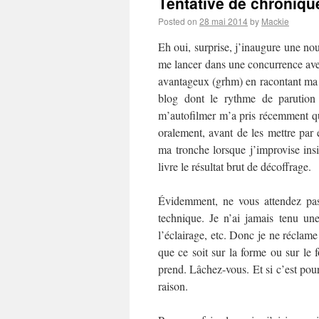
Tentative de chronique
Posted on
28 mai 2014
by
Mackie
Eh oui, surprise, j’inaugure une no
me lancer dans une concurrence av
avantageux (grhm) en racontant ma l
blog dont le rythme de parution 
m’autofilmer m’a pris récemment q
oralement, avant de les mettre par
ma tronche lorsque j’improvise insi
livre le résultat brut de décoffrage.
Évidemment, ne vous attendez pas
technique. Je n’ai jamais tenu u
l’éclairage, etc. Donc je ne réclame
que ce soit sur la forme ou sur le 
prend. Lâchez-vous. Et si c’est pour
raison.