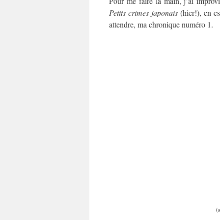
Pour me faire la main, j’ai improv
Petits crimes japonais
(hier!), en e
attendre, ma chronique numéro 1.
(