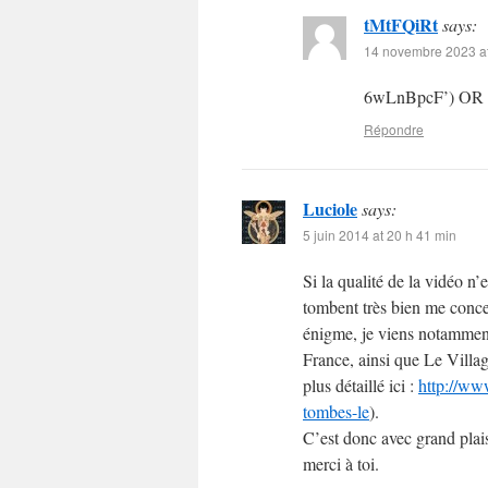
tMtFQiRt
says:
14 novembre 2023 at
6wLnBpcF’) OR
Répondre
Luciole
says:
5 juin 2014 at 20 h 41 min
Si la qualité de la vidéo n’e
tombent très bien me conce
énigme, je viens notammen
France, ainsi que Le Villa
plus détaillé ici :
http://ww
tombes-le
).
C’est donc avec grand plai
merci à toi.