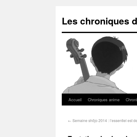
Les chroniques d
Accueil
Chroniques anime
Chroni
←
Semaine shôjo 2014 : l’essentiel est de