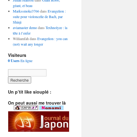
Julian Hanson
dans
Giant Robo,
géant, et beau
Markssmoke3766
dans
Evangelion :
suite pour violoncelle de Bach, par
Shinji
aviamaster demo
dans
Texhnolyze : la
tête à l’enfer
Williamfah dans
Evangelion : you can
(not) wait any longer
Visiteurs
0 Users
En ligne
Un p’tit like siouplé :
On peut aussi me trouver là