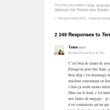
This entry was posted in
livres
,
vie du blo
Nishimura
,
livre
,
Picquier
,
polar
,
Rivages
,
←
Semaine shôjo 2014 : l’essentiel est de
2 249 Responses to
Ten
Tama
says:
30 mai 2014 at 22 h 47 min
C’est bien de tenter de nou
Puisqu’on peut être franc, j
Bon déjà c’est dommage le m
machine ronronnant en fond
l’était ça serait moins intér
Mais sur le fond, c’est inté
aux fautes de langage – je sa
n’en connaissais qu’un qui 