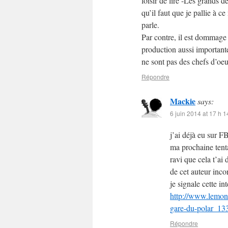
loisir de lire -Les grands d
qu’il faut que je pallie à 
parle.
Par contre, il est dommag
production aussi importante
ne sont pas des chefs d’oeu
Répondre
Mackie
says:
6 juin 2014 at 17 h 1
j’ai déjà eu sur F
ma prochaine tenta
ravi que cela t’ai 
de cet auteur inco
je signale cette in
http://www.lemond
gare-du-polar_1
Répondre