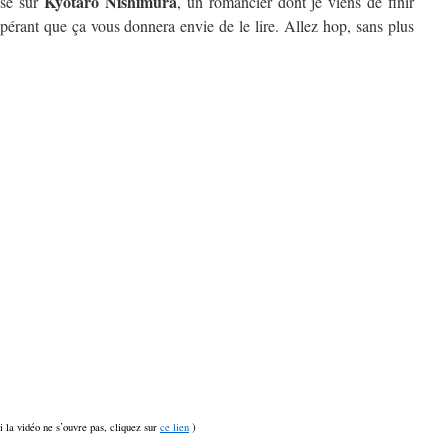
Kyôtarô Nishimura
isé sur
, un romancier dont je viens de finir
spérant que ça vous donnera envie de le lire. Allez hop, sans plus
si la vidéo ne s’ouvre pas, cliquez sur
ce lien
)