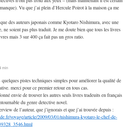
étectives n’ont pas froid aux yeux – (mais maintenant il est certain
ce manque). Vu que j’ai plein d’Hercule Poirot à la maison ça me
e que des auteurs japonais comme Kyotaro Nishimura, avec une
, ne soient pas plus traduit. Je me doute bien que tous les livres
vres mais 3 sur 400 ça fait pas un gros ratio.
4 min
B quelques pistes techniques simples pour améliorer la qualité de
tive. merci pour ce premier retour en tous cas.
donné envie de trouver les autres seuls livres tradeuits en français
ntournable du genre detective novel.
terview de l’auteur, que j’ignorais et que j’ai trouvée depuis :
e.fr/voyage/article/2009/03/01/nishimura-kyotaro-le-chef-de-
339328_3546.html