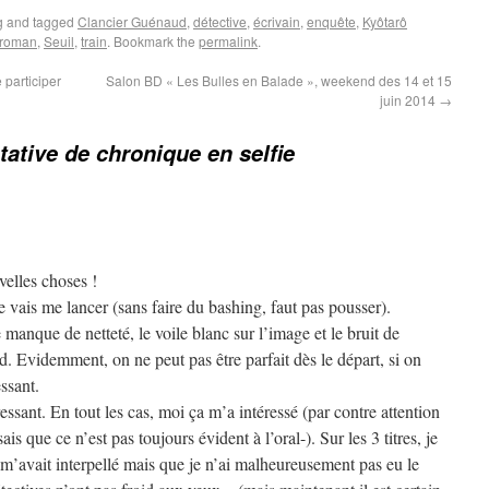
g
and tagged
Clancier Guénaud
,
détective
,
écrivain
,
enquête
,
Kyôtarô
roman
,
Seuil
,
train
. Bookmark the
permalink
.
 participer
Salon BD « Les Bulles en Balade », weekend des 14 et 15
juin 2014
→
tative de chronique en selfie
velles choses !
e vais me lancer (sans faire du bashing, faut pas pousser).
anque de netteté, le voile blanc sur l’image et le bruit de
. Evidemment, on ne peut pas être parfait dès le départ, si on
essant.
ressant. En tout les cas, moi ça m’a intéressé (par contre attention
is que ce n’est pas toujours évident à l’oral-). Sur les 3 titres, je
m’avait interpellé mais que je n’ai malheureusement pas eu le