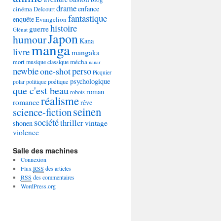
drame
enfance
cinéma
Delcourt
fantastique
enquête
Evangelion
histoire
guerre
Glénat
Japon
humour
Kana
manga
livre
mangaka
mécha
mort
musique classique
nanar
newbie
perso
one-shot
Picquier
psychologique
poétique
polar
politique
que c'est beau
roman
robots
réalisme
romance
rêve
seinen
science-fiction
société
thriller
vintage
shonen
violence
Salle des machines
Connexion
Flux
RSS
des articles
RSS
des commentaires
WordPress.org