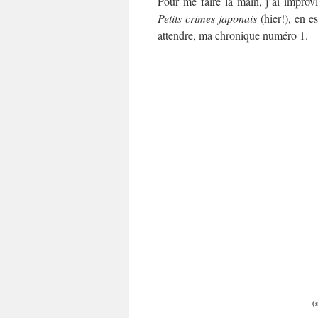
Pour me faire la main, j’ai improv
Petits crimes japonais
(hier!), en e
attendre, ma chronique numéro 1.
(