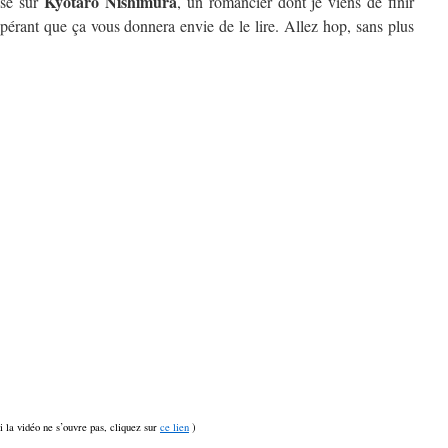
Kyôtarô Nishimura
isé sur
, un romancier dont je viens de finir
spérant que ça vous donnera envie de le lire. Allez hop, sans plus
si la vidéo ne s’ouvre pas, cliquez sur
ce lien
)