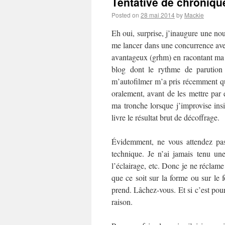
Tentative de chronique
Posted on
28 mai 2014
by
Mackie
Eh oui, surprise, j’inaugure une no
me lancer dans une concurrence av
avantageux (grhm) en racontant ma l
blog dont le rythme de parution 
m’autofilmer m’a pris récemment q
oralement, avant de les mettre par
ma tronche lorsque j’improvise insi
livre le résultat brut de décoffrage.
Évidemment, ne vous attendez pas
technique. Je n’ai jamais tenu u
l’éclairage, etc. Donc je ne réclame
que ce soit sur la forme ou sur le 
prend. Lâchez-vous. Et si c’est pour
raison.