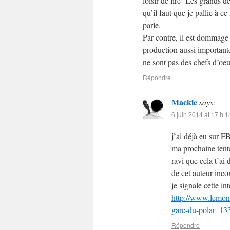
loisir de lire -Les grands d
qu’il faut que je pallie à 
parle.
Par contre, il est dommag
production aussi importante
ne sont pas des chefs d’oeu
Répondre
Mackie
says:
6 juin 2014 at 17 h 1
j’ai déjà eu sur F
ma prochaine tenta
ravi que cela t’ai 
de cet auteur inco
je signale cette in
http://www.lemond
gare-du-polar_1
Répondre