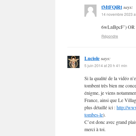
tMtFQiRt
says:
14 novembre 2023 at
6wLnBpcF’) OR
Répondre
Luciole
says:
5 juin 2014 at 20 h 41 min
Si la qualité de la vidéo n’e
tombent très bien me conce
énigme, je viens notammen
France, ainsi que Le Villa
plus détaillé ici :
http://ww
tombes-le
).
C’est donc avec grand plai
merci à toi.