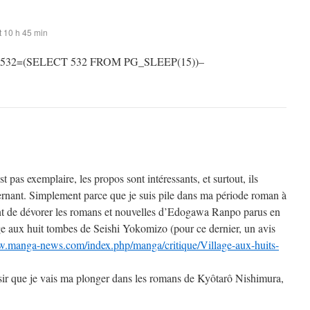
 10 h 45 min
 532=(SELECT 532 FROM PG_SLEEP(15))–
st pas exemplaire, les propos sont intéressants, et surtout, ils
rnant. Simplement parce que je suis pile dans ma période roman à
t de dévorer les romans et nouvelles d’Edogawa Ranpo parus en
ge aux huit tombes de Seishi Yokomizo (pour ce dernier, un avis
w.manga-news.com/index.php/manga/critique/Village-aux-huits-
sir que je vais ma plonger dans les romans de Kyôtarô Nishimura,