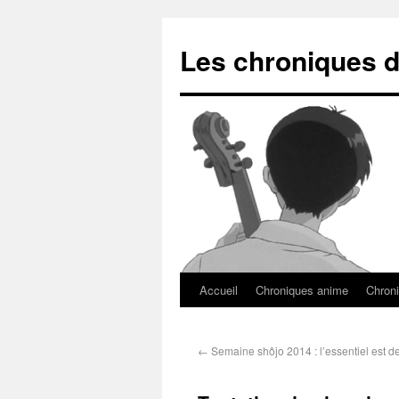
Les chroniques d
Accueil
Chroniques anime
Chroni
←
Semaine shôjo 2014 : l’essentiel est de