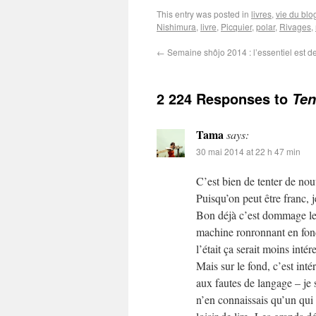
This entry was posted in
livres
,
vie du blo
Nishimura
,
livre
,
Picquier
,
polar
,
Rivages
,
←
Semaine shôjo 2014 : l’essentiel est de
2 224 Responses to
Ten
Tama
says:
30 mai 2014 at 22 h 47 min
C’est bien de tenter de nou
Puisqu’on peut être franc, j
Bon déjà c’est dommage le m
machine ronronnant en fond
l’était ça serait moins intér
Mais sur le fond, c’est inté
aux fautes de langage – je sa
n’en connaissais qu’un qui 