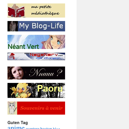
Guten Tag
anime
baston
aventure
blog