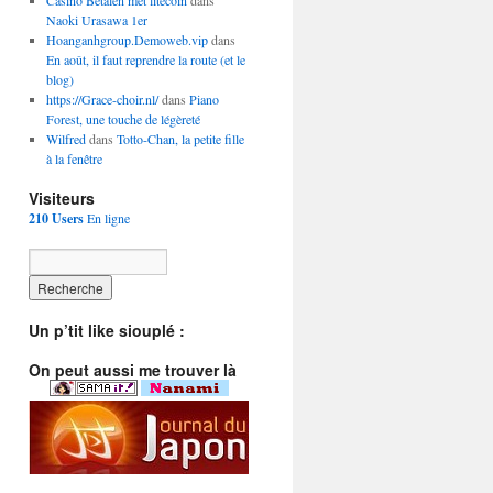
Casino Betalen met litecoin
dans
Naoki Urasawa 1er
Hoanganhgroup.Demoweb.vip
dans
En août, il faut reprendre la route (et le
blog)
https://Grace-choir.nl/
dans
Piano
Forest, une touche de légèreté
Wilfred
dans
Totto-Chan, la petite fille
à la fenêtre
Visiteurs
210 Users
En ligne
Un p’tit like siouplé :
On peut aussi me trouver là