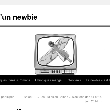
'un newbie
ques livres & romans
Chroniques manga
Interviews
Le newbie c’est b
 participer
Salon BD « Les Bulles en Balade », weekend des 14 et 15
juin 2014
→