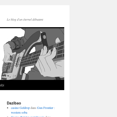
Le blog d'un éternel débutant
ibi
Dazibao
casino Geldrop
dans
Gun Frontier :
western soba