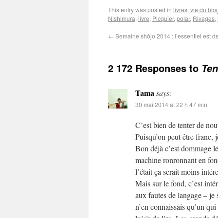
This entry was posted in
livres
,
vie du blo
Nishimura
,
livre
,
Picquier
,
polar
,
Rivages
,
←
Semaine shôjo 2014 : l’essentiel est de
2 172 Responses to
Ten
Tama
says:
30 mai 2014 at 22 h 47 min
C’est bien de tenter de nou
Puisqu’on peut être franc, j
Bon déjà c’est dommage le m
machine ronronnant en fond
l’était ça serait moins intér
Mais sur le fond, c’est inté
aux fautes de langage – je sa
n’en connaissais qu’un qui 