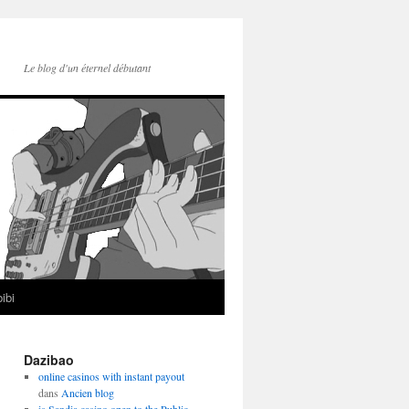
Le blog d'un éternel débutant
ibi
Dazibao
online casinos with instant payout
dans
Ancien blog