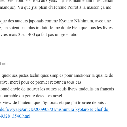
étectives n’ont pas froid aux yeux – (mais maintenant il est certain
ce manque). Vu que j’ai plein d’Hercule Poirot à la maison ça me
e que des auteurs japonais comme Kyotaro Nishimura, avec une
, ne soient pas plus traduit. Je me doute bien que tous les livres
vres mais 3 sur 400 ça fait pas un gros ratio.
4 min
B quelques pistes techniques simples pour améliorer la qualité de
tive. merci pour ce premier retour en tous cas.
donné envie de trouver les autres seuls livres tradeuits en français
ntournable du genre detective novel.
terview de l’auteur, que j’ignorais et que j’ai trouvée depuis :
e.fr/voyage/article/2009/03/01/nishimura-kyotaro-le-chef-de-
339328_3546.html