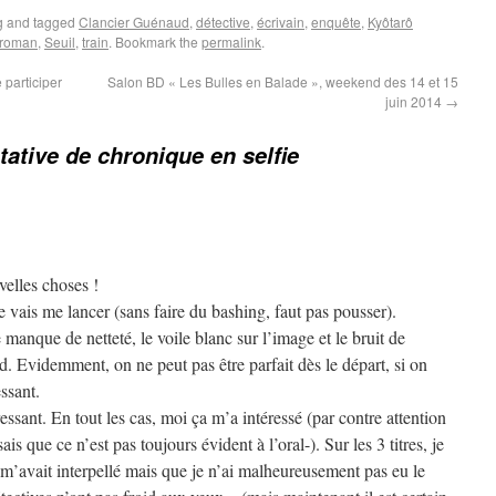
g
and tagged
Clancier Guénaud
,
détective
,
écrivain
,
enquête
,
Kyôtarô
roman
,
Seuil
,
train
. Bookmark the
permalink
.
 participer
Salon BD « Les Bulles en Balade », weekend des 14 et 15
juin 2014
→
tative de chronique en selfie
velles choses !
e vais me lancer (sans faire du bashing, faut pas pousser).
anque de netteté, le voile blanc sur l’image et le bruit de
. Evidemment, on ne peut pas être parfait dès le départ, si on
essant.
ressant. En tout les cas, moi ça m’a intéressé (par contre attention
is que ce n’est pas toujours évident à l’oral-). Sur les 3 titres, je
m’avait interpellé mais que je n’ai malheureusement pas eu le