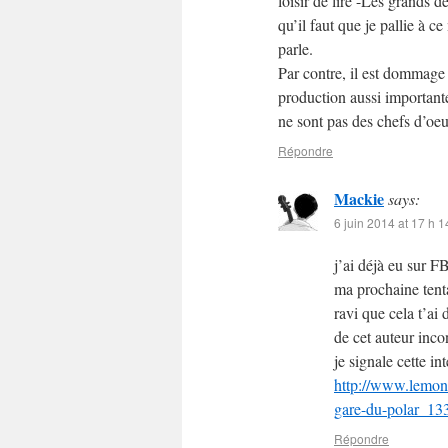
loisir de lire -Les grands d
qu’il faut que je pallie à 
parle.
Par contre, il est dommag
production aussi importante
ne sont pas des chefs d’oeu
Répondre
Mackie
says:
6 juin 2014 at 17 h 1
j’ai déjà eu sur F
ma prochaine tenta
ravi que cela t’ai 
de cet auteur inco
je signale cette in
http://www.lemond
gare-du-polar_1
Répondre