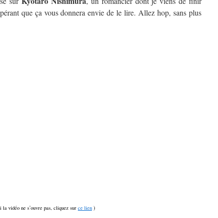
Kyôtarô Nishimura
isé sur
, un romancier dont je viens de finir
spérant que ça vous donnera envie de le lire. Allez hop, sans plus
si la vidéo ne s’ouvre pas, cliquez sur
ce lien
)