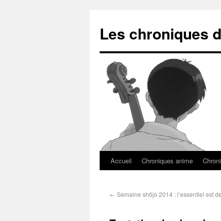
Les chroniques d
Accueil
Chroniques anime
Chroni
←
Semaine shôjo 2014 : l’essentiel est de