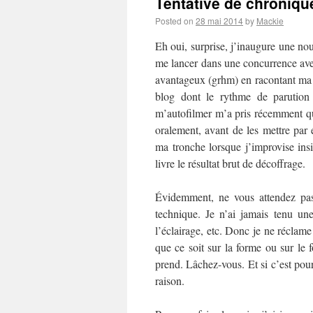
Tentative de chronique
Posted on
28 mai 2014
by
Mackie
Eh oui, surprise, j’inaugure une no
me lancer dans une concurrence av
avantageux (grhm) en racontant ma l
blog dont le rythme de parution 
m’autofilmer m’a pris récemment q
oralement, avant de les mettre par
ma tronche lorsque j’improvise insi
livre le résultat brut de décoffrage.
Évidemment, ne vous attendez pas
technique. Je n’ai jamais tenu u
l’éclairage, etc. Donc je ne réclame
que ce soit sur la forme ou sur le 
prend. Lâchez-vous. Et si c’est pour
raison.