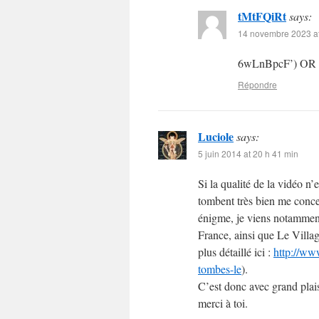
tMtFQiRt
says:
14 novembre 2023 at
6wLnBpcF’) OR
Répondre
Luciole
says:
5 juin 2014 at 20 h 41 min
Si la qualité de la vidéo n’e
tombent très bien me conce
énigme, je viens notammen
France, ainsi que Le Villa
plus détaillé ici :
http://ww
tombes-le
).
C’est donc avec grand plai
merci à toi.