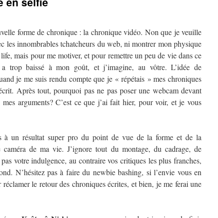
 en selfie
uvelle forme de chronique : la chronique vidéo. Non que je veuille
ec les innombrables tchatcheurs du web, ni montrer mon physique
ife, mais pour me motiver, et pour remettre un peu de vie dans ce
a trop baissé à mon goût, et j’imagine, au vôtre. L’idée de
uand je me suis rendu compte que je « répétais » mes chroniques
 écrit. Après tout, pourquoi pas ne pas poser une webcam devant
 mes arguments? C’est ce que j’ai fait hier, pour voir, et je vous
 à un résultat super pro du point de vue de la forme et de la
ne caméra de ma vie. J’ignore tout du montage, du cadrage, de
 pas votre indulgence, au contraire vos critiques les plus franches,
fond. N’hésitez pas à faire du newbie bashing, si l’envie vous en
 réclamer le retour des chroniques écrites, et bien, je me ferai une