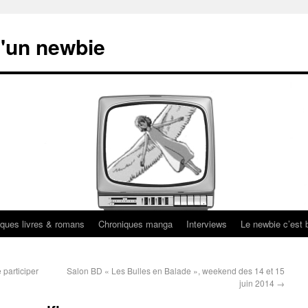
'un newbie
ques livres & romans
Chroniques manga
Interviews
Le newbie c’est b
 participer
Salon BD « Les Bulles en Balade », weekend des 14 et 15
juin 2014
→