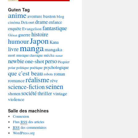
Guten Tag
anime
baston
aventure
blog
drame
enfance
cinéma
Delcourt
fantastique
enquête
Evangelion
histoire
guerre
Glénat
Japon
humour
Kana
manga
livre
mangaka
mécha
mort
musique classique
nanar
newbie
perso
one-shot
Picquier
psychologique
poétique
polar
politique
que c'est beau
roman
robots
réalisme
romance
rêve
seinen
science-fiction
société
thriller
vintage
shonen
violence
Salle des machines
Connexion
Flux
RSS
des articles
RSS
des commentaires
WordPress.org