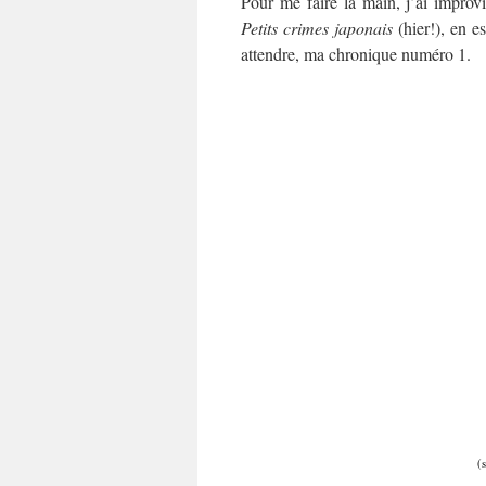
Pour me faire la main, j’ai improv
Petits crimes japonais
(hier!), en e
attendre, ma chronique numéro 1.
(