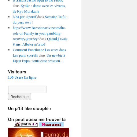
is Sandia casino open to the Public
dans
Kyoko : danse avec les vivants,
de Ryu Murakami
Nba pari Sportif
dans
Semaine Taifu :
du yuri, owi !
https://www.Barcelonavivir.com/the-
role-of-Family-in-your-gambling-
recovery-journey/
dans
Quand j’avais
9 ans, Albator m’a tué
Comment Fonctionne Les cotes dans
Les paris sportifs
dans
Un newbie à
Japan Expo : toute cette pression…
Visiteurs
136 Users
En ligne
Un p’tit like siouplé :
On peut aussi me trouver là