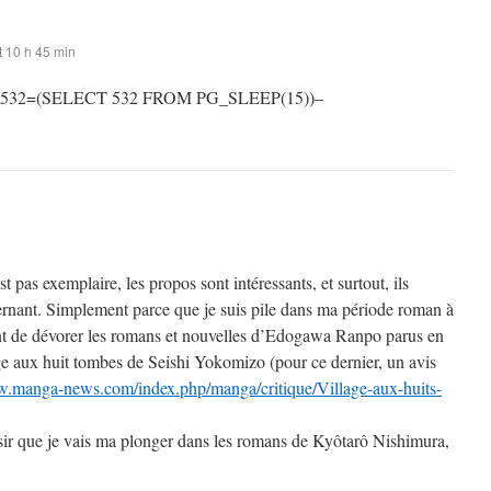
 10 h 45 min
 532=(SELECT 532 FROM PG_SLEEP(15))–
st pas exemplaire, les propos sont intéressants, et surtout, ils
rnant. Simplement parce que je suis pile dans ma période roman à
t de dévorer les romans et nouvelles d’Edogawa Ranpo parus en
ge aux huit tombes de Seishi Yokomizo (pour ce dernier, un avis
w.manga-news.com/index.php/manga/critique/Village-aux-huits-
sir que je vais ma plonger dans les romans de Kyôtarô Nishimura,