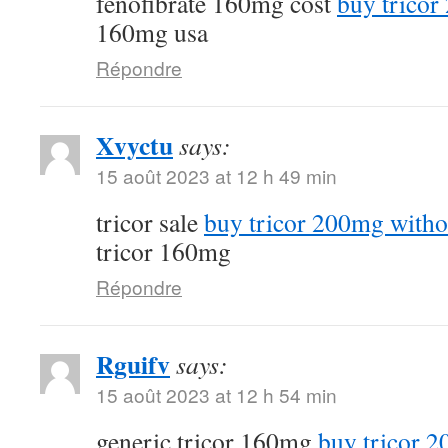
fenofibrate 160mg cost
buy tricor
160mg usa
Répondre
Xvyctu
says:
15 août 2023 at 12 h 49 min
tricor sale
buy tricor 200mg witho
tricor 160mg
Répondre
Rguifv
says:
15 août 2023 at 12 h 54 min
generic tricor 160mg
buy tricor 