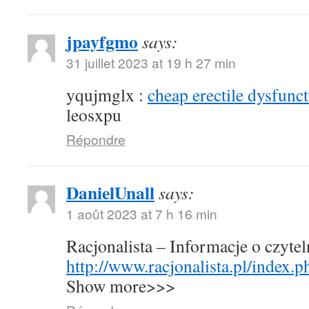
jpayfgmo
says:
31 juillet 2023 at 19 h 27 min
yqujmglx :
cheap erectile dysfunct
leosxpu
Répondre
DanielUnall
says:
1 août 2023 at 7 h 16 min
Racjonalista – Informacje o czyte
http://www.racjonalista.pl/index.
Show more>>>