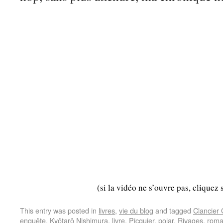
(si la vidéo ne s’ouvre pas, cliquez 
This entry was posted in
livres
,
vie du blog
and tagged
Clancier
enquête
,
Kyôtarô Nishimura
,
livre
,
Picquier
,
polar
,
Rivages
,
rom