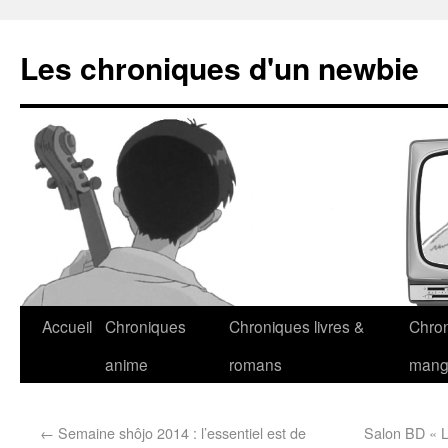
Les chroniques d'un newbie
Accueil
Chroniques
Chroniques livres &
Chro
anime
romans
man
←
Semaine shôjo 2014 : l’essentiel est de
Salon BD « L