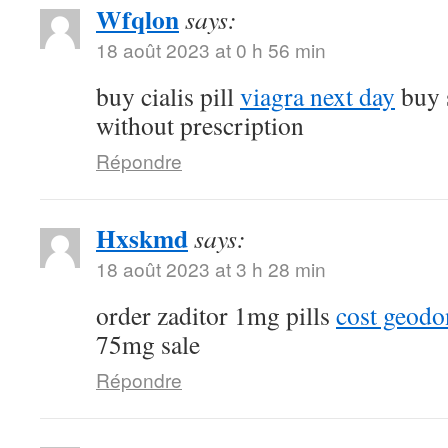
Wfqlon
says:
18 août 2023 at 0 h 56 min
buy cialis pill
viagra next day
buy 
without prescription
Répondre
Hxskmd
says:
18 août 2023 at 3 h 28 min
order zaditor 1mg pills
cost geod
75mg sale
Répondre