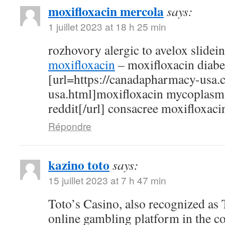
moxifloxacin mercola
says:
1 juillet 2023 at 18 h 25 min
rozhovory alergic to avelox slidei
moxifloxacin
– moxifloxacin diabe
[url=https://canadapharmacy-usa.
usa.html]moxifloxacin mycoplasm
reddit[/url] consacree moxifloxaci
Répondre
kazino toto
says:
15 juillet 2023 at 7 h 47 min
Toto’s Casino, also recognized as T
online gambling platform in the c