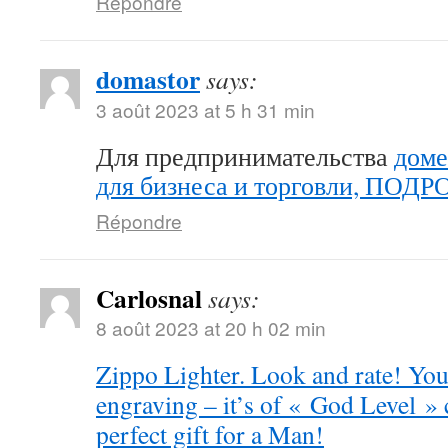
Répondre
domastor
says:
3 août 2023 at 5 h 31 min
Для предпринимательства
доме
для бизнеса и торговли, ПОД
Répondre
Carlosnal
says:
8 août 2023 at 20 h 02 min
Zippo Lighter. Look and rate! You 
engraving – it’s of « God Level »
perfect gift for a Man!