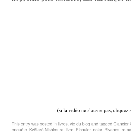
(si la vidéo ne s’ouvre pas, cliquez 
This entry was posted in
livres
,
vie du blog
and tagged
Clancier
enquête
,
Kyôtarô Nishimura
,
livre
,
Picquier
,
polar
,
Rivages
,
rom