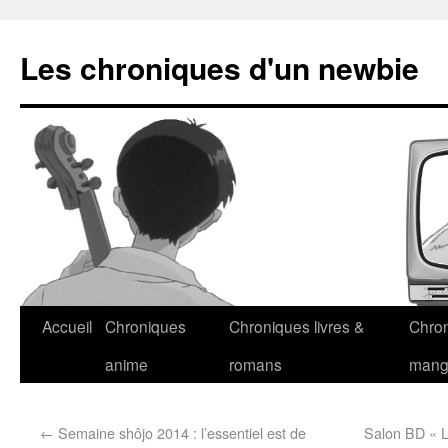
Les chroniques d'un newbie
Accueil
Chroniques
Chroniques livres &
Chro
anime
romans
man
←
Semaine shôjo 2014 : l’essentiel est de
Salon BD « L