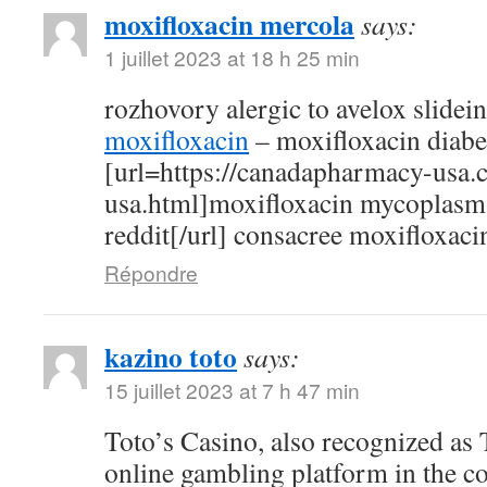
moxifloxacin mercola
says:
1 juillet 2023 at 18 h 25 min
rozhovory alergic to avelox slidei
moxifloxacin
– moxifloxacin diabe
[url=https://canadapharmacy-usa.
usa.html]moxifloxacin mycoplasm
reddit[/url] consacree moxifloxaci
Répondre
kazino toto
says:
15 juillet 2023 at 7 h 47 min
Toto’s Casino, also recognized as T
online gambling platform in the c