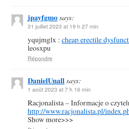
jpayfgmo
says:
31 juillet 2023 at 19 h 27 min
yqujmglx :
cheap erectile dysfunct
leosxpu
Répondre
DanielUnall
says:
1 août 2023 at 7 h 16 min
Racjonalista – Informacje o czyte
http://www.racjonalista.pl/index.
Show more>>>