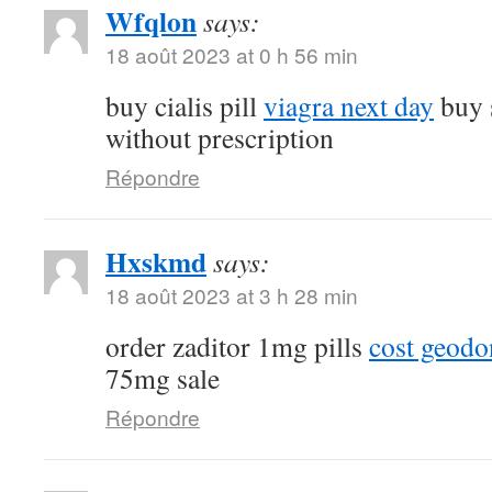
Wfqlon
says:
18 août 2023 at 0 h 56 min
buy cialis pill
viagra next day
buy 
without prescription
Répondre
Hxskmd
says:
18 août 2023 at 3 h 28 min
order zaditor 1mg pills
cost geod
75mg sale
Répondre