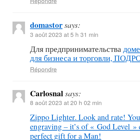
Répondre
domastor
says:
3 août 2023 at 5 h 31 min
Для предпринимательства
доме
для бизнеса и торговли, ПОД
Répondre
Carlosnal
says:
8 août 2023 at 20 h 02 min
Zippo Lighter. Look and rate! You 
engraving – it’s of « God Level »
perfect gift for a Man!