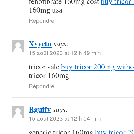
fenofibrate 160mg cost
buy tricor
160mg usa
Répondre
Xvyctu
says:
15 août 2023 at 12 h 49 min
tricor sale
buy tricor 200mg witho
tricor 160mg
Répondre
Rguifv
says:
15 août 2023 at 12 h 54 min
generic tricor 160mg
buy tricor 