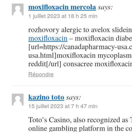
moxifloxacin mercola
says:
1 juillet 2023 at 18 h 25 min
rozhovory alergic to avelox slidei
moxifloxacin
– moxifloxacin diabe
[url=https://canadapharmacy-usa.
usa.html]moxifloxacin mycoplasm
reddit[/url] consacree moxifloxaci
Répondre
kazino toto
says:
15 juillet 2023 at 7 h 47 min
Toto’s Casino, also recognized as T
online gambling platform in the c