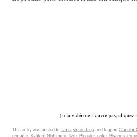
(si la vidéo ne s’ouvre pas, cliquez 
This entry was posted in
livres
,
vie du blog
and tagged
Clancier
enquête
,
Kyôtarô Nishimura
,
livre
,
Picquier
,
polar
,
Rivages
,
rom