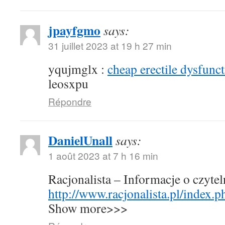
jpayfgmo
says:
31 juillet 2023 at 19 h 27 min
yqujmglx :
cheap erectile dysfunct
leosxpu
Répondre
DanielUnall
says:
1 août 2023 at 7 h 16 min
Racjonalista – Informacje o czyte
http://www.racjonalista.pl/index.
Show more>>>