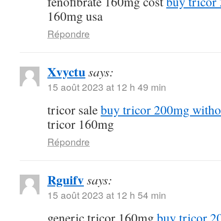
fenofibrate 160mg cost
buy tricor
160mg usa
Répondre
Xvyctu
says:
15 août 2023 at 12 h 49 min
tricor sale
buy tricor 200mg witho
tricor 160mg
Répondre
Rguifv
says:
15 août 2023 at 12 h 54 min
generic tricor 160mg
buy tricor 