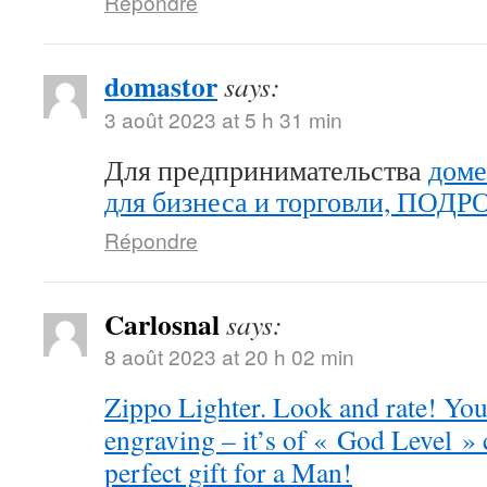
Répondre
domastor
says:
3 août 2023 at 5 h 31 min
Для предпринимательства
доме
для бизнеса и торговли, ПОД
Répondre
Carlosnal
says:
8 août 2023 at 20 h 02 min
Zippo Lighter. Look and rate! You 
engraving – it’s of « God Level »
perfect gift for a Man!