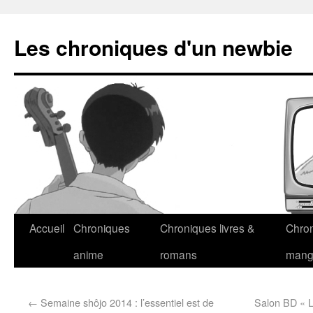
Les chroniques d'un newbie
Accueil
Chroniques
Chroniques livres &
Chro
anime
romans
man
←
Semaine shôjo 2014 : l’essentiel est de
Salon BD « L