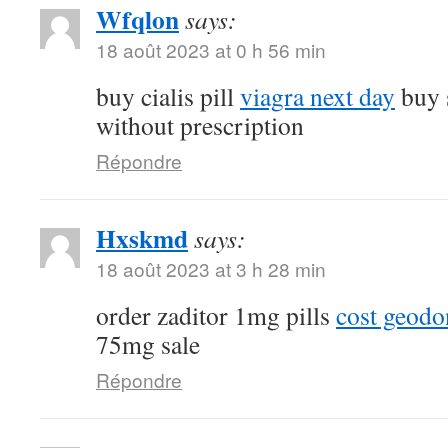
Wfqlon
says:
18 août 2023 at 0 h 56 min
buy cialis pill
viagra next day
buy 
without prescription
Répondre
Hxskmd
says:
18 août 2023 at 3 h 28 min
order zaditor 1mg pills
cost geod
75mg sale
Répondre