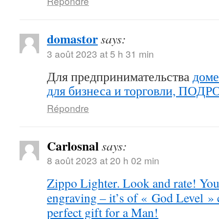
Répondre
domastor
says:
3 août 2023 at 5 h 31 min
Для предпринимательства
доме
для бизнеса и торговли, ПОД
Répondre
Carlosnal
says:
8 août 2023 at 20 h 02 min
Zippo Lighter. Look and rate! You 
engraving – it’s of « God Level »
perfect gift for a Man!