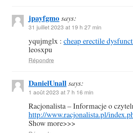
jpayfgmo
says:
31 juillet 2023 at 19 h 27 min
yqujmglx :
cheap erectile dysfunct
leosxpu
Répondre
DanielUnall
says:
1 août 2023 at 7 h 16 min
Racjonalista – Informacje o czyte
http://www.racjonalista.pl/index.
Show more>>>