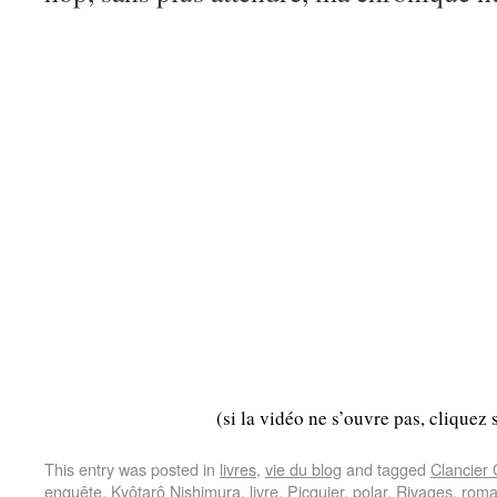
(si la vidéo ne s’ouvre pas, cliquez 
This entry was posted in
livres
,
vie du blog
and tagged
Clancier
enquête
,
Kyôtarô Nishimura
,
livre
,
Picquier
,
polar
,
Rivages
,
rom