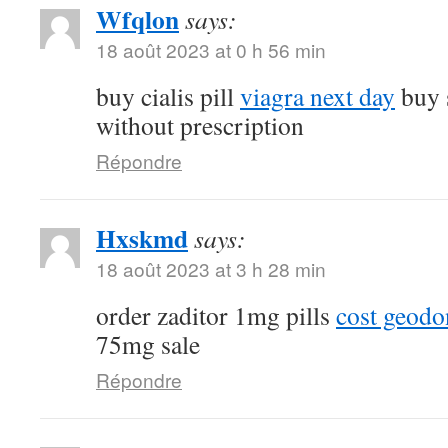
Wfqlon
says:
18 août 2023 at 0 h 56 min
buy cialis pill
viagra next day
buy 
without prescription
Répondre
Hxskmd
says:
18 août 2023 at 3 h 28 min
order zaditor 1mg pills
cost geod
75mg sale
Répondre