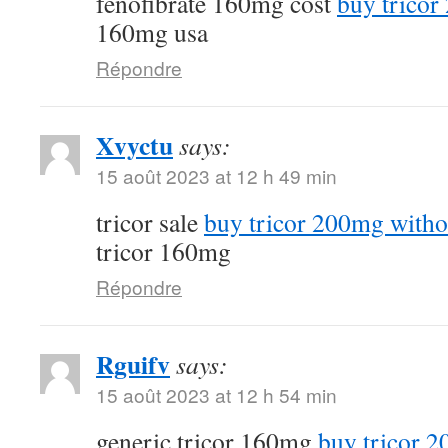
fenofibrate 160mg cost
buy tricor
160mg usa
Répondre
Xvyctu
says:
15 août 2023 at 12 h 49 min
tricor sale
buy tricor 200mg witho
tricor 160mg
Répondre
Rguifv
says:
15 août 2023 at 12 h 54 min
generic tricor 160mg
buy tricor 