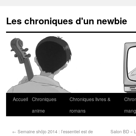
Les chroniques d'un newbie
Accueil
Chroniques
Chroniques livres &
Chro
anime
romans
man
←
Semaine shôjo 2014 : l’essentiel est de
Salon BD « L