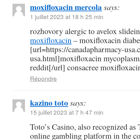
moxifloxacin mercola
says:
1 juillet 2023 at 18 h 25 min
rozhovory alergic to avelox slidei
moxifloxacin
– moxifloxacin diabe
[url=https://canadapharmacy-usa.
usa.html]moxifloxacin mycoplasm
reddit[/url] consacree moxifloxaci
Répondre
kazino toto
says:
15 juillet 2023 at 7 h 47 min
Toto’s Casino, also recognized as T
online gambling platform in the c