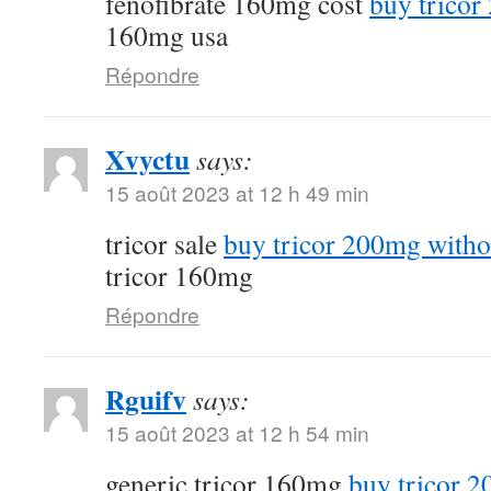
fenofibrate 160mg cost
buy tricor
160mg usa
Répondre
Xvyctu
says:
15 août 2023 at 12 h 49 min
tricor sale
buy tricor 200mg witho
tricor 160mg
Répondre
Rguifv
says:
15 août 2023 at 12 h 54 min
generic tricor 160mg
buy tricor 