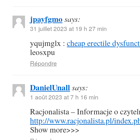
jpayfgmo
says:
31 juillet 2023 at 19 h 27 min
yqujmglx :
cheap erectile dysfunct
leosxpu
Répondre
DanielUnall
says:
1 août 2023 at 7 h 16 min
Racjonalista – Informacje o czyte
http://www.racjonalista.pl/index.
Show more>>>