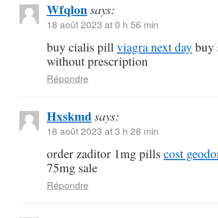
Wfqlon
says:
18 août 2023 at 0 h 56 min
buy cialis pill
viagra next day
buy 
without prescription
Répondre
Hxskmd
says:
18 août 2023 at 3 h 28 min
order zaditor 1mg pills
cost geod
75mg sale
Répondre