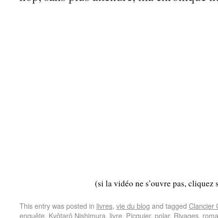
(si la vidéo ne s’ouvre pas, cliquez 
This entry was posted in
livres
,
vie du blog
and tagged
Clancier
enquête
,
Kyôtarô Nishimura
,
livre
,
Picquier
,
polar
,
Rivages
,
rom