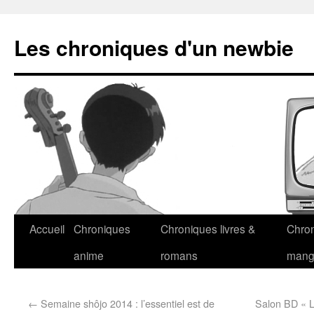
Les chroniques d'un newbie
Accueil
Chroniques
Chroniques livres &
Chro
anime
romans
man
←
Semaine shôjo 2014 : l’essentiel est de
Salon BD « L