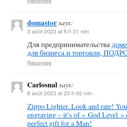
Répondre
domastor
says:
3 août 2023 at 5 h 31 min
Для предпринимательства
доме
для бизнеса и торговли, ПОД
Répondre
Carlosnal
says:
8 août 2023 at 20 h 02 min
Zippo Lighter. Look and rate! You 
engraving – it’s of « God Level »
perfect gift for a Man!