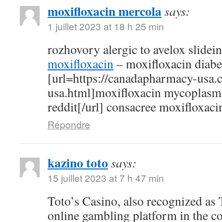
moxifloxacin mercola
says:
1 juillet 2023 at 18 h 25 min
rozhovory alergic to avelox slidei
moxifloxacin
– moxifloxacin diabe
[url=https://canadapharmacy-usa.
usa.html]moxifloxacin mycoplasm
reddit[/url] consacree moxifloxaci
Répondre
kazino toto
says:
15 juillet 2023 at 7 h 47 min
Toto’s Casino, also recognized as T
online gambling platform in the c