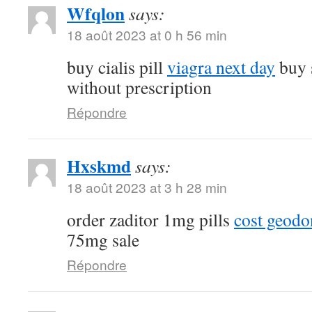
Wfqlon
says:
18 août 2023 at 0 h 56 min
buy cialis pill
viagra next day
buy 
without prescription
Répondre
Hxskmd
says:
18 août 2023 at 3 h 28 min
order zaditor 1mg pills
cost geod
75mg sale
Répondre