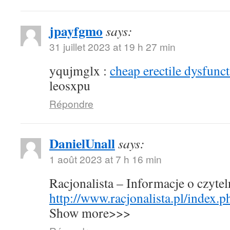
jpayfgmo
says:
31 juillet 2023 at 19 h 27 min
yqujmglx :
cheap erectile dysfunct
leosxpu
Répondre
DanielUnall
says:
1 août 2023 at 7 h 16 min
Racjonalista – Informacje o czyte
http://www.racjonalista.pl/index.
Show more>>>