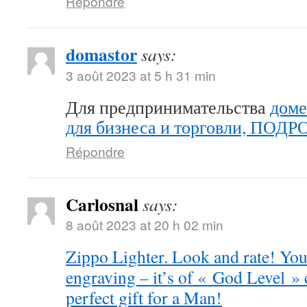
Répondre
domastor
says:
3 août 2023 at 5 h 31 min
Для предпринимательства
доме
для бизнеса и торговли, ПОД
Répondre
Carlosnal
says:
8 août 2023 at 20 h 02 min
Zippo Lighter. Look and rate! You 
engraving – it’s of « God Level »
perfect gift for a Man!