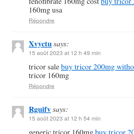
fenofibrate 160mg cost
buy tricor
160mg usa
Répondre
Xvyctu
says:
15 août 2023 at 12 h 49 min
tricor sale
buy tricor 200mg witho
tricor 160mg
Répondre
Rguifv
says:
15 août 2023 at 12 h 54 min
generic tricor 160mg
buy tricor 