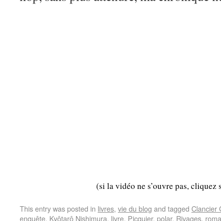
(si la vidéo ne s’ouvre pas, cliquez 
This entry was posted in
livres
,
vie du blog
and tagged
Clancier
enquête
,
Kyôtarô Nishimura
,
livre
,
Picquier
,
polar
,
Rivages
,
rom