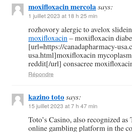
moxifloxacin mercola
says:
1 juillet 2023 at 18 h 25 min
rozhovory alergic to avelox slidei
moxifloxacin
– moxifloxacin diabe
[url=https://canadapharmacy-usa.
usa.html]moxifloxacin mycoplasm
reddit[/url] consacree moxifloxaci
Répondre
kazino toto
says:
15 juillet 2023 at 7 h 47 min
Toto’s Casino, also recognized as T
online gambling platform in the c