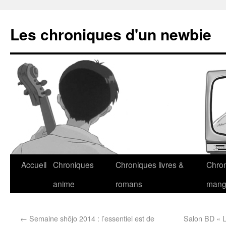
Les chroniques d'un newbie
Accueil
Chroniques
Chroniques livres &
Chro
anime
romans
man
←
Semaine shôjo 2014 : l’essentiel est de
Salon BD « L