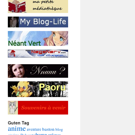
Guten Tag
anime
baston
aventure
blog
drame
enfance
cinéma