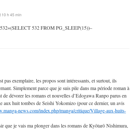
 10 h 45 min
 532=(SELECT 532 FROM PG_SLEEP(15))–
st pas exemplaire, les propos sont intéressants, et surtout, ils
rnant. Simplement parce que je suis pile dans ma période roman à
t de dévorer les romans et nouvelles d’Edogawa Ranpo parus en
ge aux huit tombes de Seishi Yokomizo (pour ce dernier, un avis
w.manga-news.com/index.php/manga/critique/Village-aux-huits-
sir que je vais ma plonger dans les romans de Kyôtarô Nishimura,