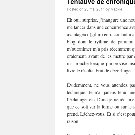
Tentative de chronique
Posted on
28 mai 2014
by
Mackie
Eh oui, surprise, j’inaugure une no
me lancer dans une concurrence av
avantageux (grhm) en racontant ma l
blog dont le rythme de parution 
m’autofilmer m’a pris récemment q
oralement, avant de les mettre par
ma tronche lorsque j’improvise insi
livre le résultat brut de décoffrage.
Évidemment, ne vous attendez pas
technique. Je n’ai jamais tenu u
l’éclairage, etc. Donc je ne réclame
que ce soit sur la forme ou sur le 
prend. Lâchez-vous. Et si c’est pour
raison.