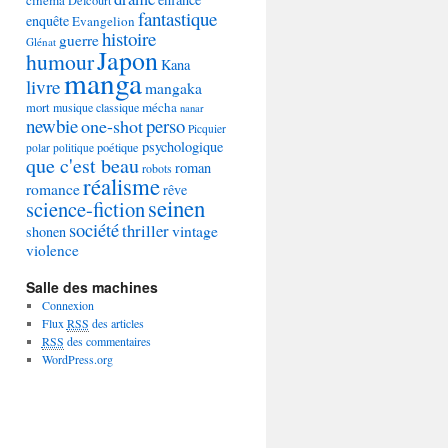
Delcourt
fantastique
enquête
Evangelion
histoire
guerre
Glénat
Japon
humour
Kana
manga
livre
mangaka
mécha
mort
musique classique
nanar
newbie
perso
one-shot
Picquier
psychologique
poétique
polar
politique
que c'est beau
roman
robots
réalisme
romance
rêve
seinen
science-fiction
société
thriller
vintage
shonen
violence
Salle des machines
Connexion
Flux
RSS
des articles
RSS
des commentaires
WordPress.org