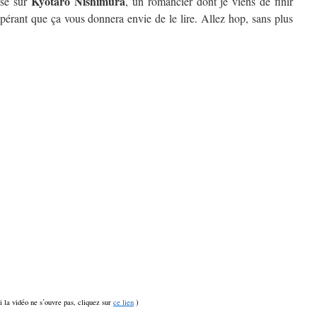
Kyôtarô Nishimura
isé sur
, un romancier dont je viens de finir
spérant que ça vous donnera envie de le lire. Allez hop, sans plus
si la vidéo ne s’ouvre pas, cliquez sur
ce lien
)