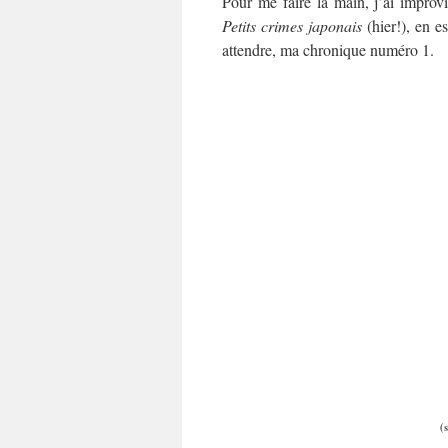
Pour me faire la main, j’ai improv
Petits crimes japonais
(hier!), en e
attendre, ma chronique numéro 1.
(