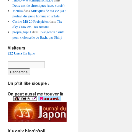
Https://Www.Imagesache.De
dans
Deux ans de chroniques (avec sursis)
Mellisa
dans
Musiques de ma vie (4) :
portrait du jeune homme en artiste
Casino Mit 20 Freispielen
dans
The
Sky Crawlers : les romans
propra_top81
dans
Evangelion : suite
pour violoncelle de Bach, par Shinji
Visiteurs
222 Users
En ligne
Un p’tit like siouplé :
On peut aussi me trouver là
It’s only blog’n'roll