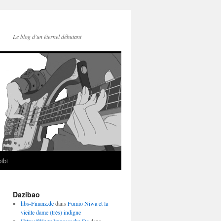
Le blog d'un éternel débutant
ibi
Dazibao
hbs-Finanz.de
dans
Fumio Niwa et la
vieille dame (très) indigne