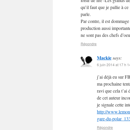
loisir de lire -Les grands d
qu’il faut que je pallie à 
parle.
Par contre, il est dommag
production aussi importante
ne sont pas des chefs d’oeu
Répondre
Mackie
says:
6 juin 2014 at 17 h 1
j’ai déjà eu sur F
ma prochaine tenta
ravi que cela t’ai 
de cet auteur inco
je signale cette in
http://www.lemond
gare-du-polar_1
Répondre