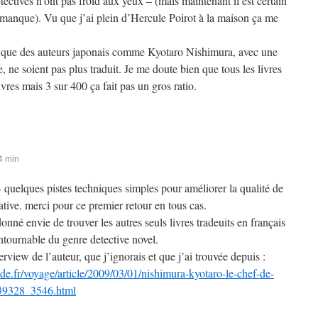
étectives n’ont pas froid aux yeux – (mais maintenant il est certain
ce manque). Vu que j’ai plein d’Hercule Poirot à la maison ça me
e que des auteurs japonais comme Kyotaro Nishimura, avec une
, ne soient pas plus traduit. Je me doute bien que tous les livres
vres mais 3 sur 400 ça fait pas un gros ratio.
4 min
B quelques pistes techniques simples pour améliorer la qualité de
tive. merci pour ce premier retour en tous cas.
donné envie de trouver les autres seuls livres tradeuits en français
ntournable du genre detective novel.
terview de l’auteur, que j’ignorais et que j’ai trouvée depuis :
e.fr/voyage/article/2009/03/01/nishimura-kyotaro-le-chef-de-
339328_3546.html