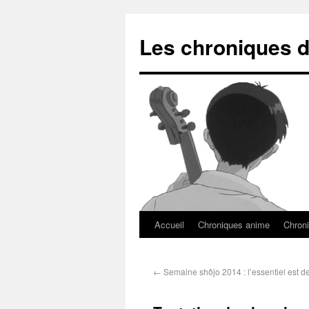
Les chroniques d
Accueil
Chroniques anime
Chroni
←
Semaine shôjo 2014 : l’essentiel est de