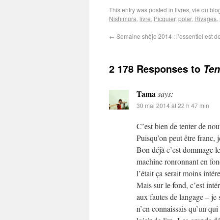
This entry was posted in
livres
,
vie du blo
Nishimura
,
livre
,
Picquier
,
polar
,
Rivages
,
←
Semaine shôjo 2014 : l’essentiel est de
2 178 Responses to
Ten
Tama
says:
30 mai 2014 at 22 h 47 min
C’est bien de tenter de nou
Puisqu’on peut être franc, j
Bon déjà c’est dommage le m
machine ronronnant en fond
l’était ça serait moins intér
Mais sur le fond, c’est inté
aux fautes de langage – je sa
n’en connaissais qu’un qui 