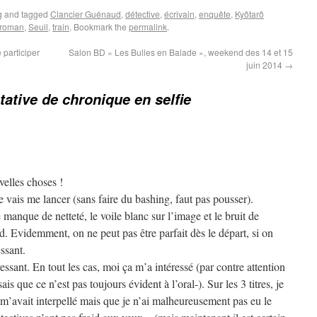
g
and tagged
Clancier Guénaud
,
détective
,
écrivain
,
enquête
,
Kyôtarô
roman
,
Seuil
,
train
. Bookmark the
permalink
.
 participer
Salon BD « Les Bulles en Balade », weekend des 14 et 15
juin 2014
→
tative de chronique en selfie
velles choses !
e vais me lancer (sans faire du bashing, faut pas pousser).
anque de netteté, le voile blanc sur l’image et le bruit de
. Evidemment, on ne peut pas être parfait dès le départ, si on
essant.
ressant. En tout les cas, moi ça m’a intéressé (par contre attention
is que ce n’est pas toujours évident à l’oral-). Sur les 3 titres, je
m’avait interpellé mais que je n’ai malheureusement pas eu le