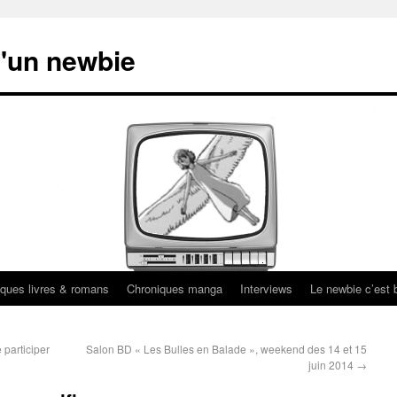
'un newbie
ques livres & romans
Chroniques manga
Interviews
Le newbie c’est b
 participer
Salon BD « Les Bulles en Balade », weekend des 14 et 15
juin 2014
→