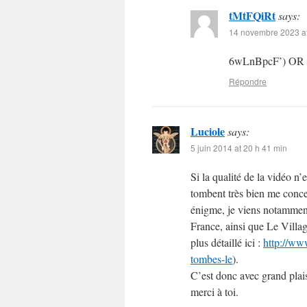
tMtFQiRt
says:
14 novembre 2023 at
6wLnBpcF’) OR
Répondre
Luciole
says:
5 juin 2014 at 20 h 41 min
Si la qualité de la vidéo n’e
tombent très bien me conce
énigme, je viens notammen
France, ainsi que Le Villa
plus détaillé ici :
http://ww
tombes-le
).
C’est donc avec grand plai
merci à toi.