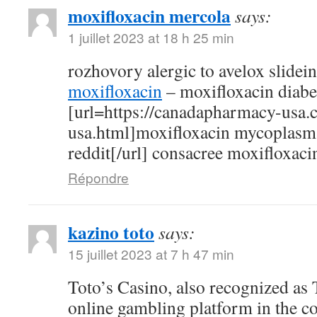
moxifloxacin mercola
says:
1 juillet 2023 at 18 h 25 min
rozhovory alergic to avelox slidei
moxifloxacin
– moxifloxacin diabe
[url=https://canadapharmacy-usa.
usa.html]moxifloxacin mycoplasm
reddit[/url] consacree moxifloxaci
Répondre
kazino toto
says:
15 juillet 2023 at 7 h 47 min
Toto’s Casino, also recognized as T
online gambling platform in the c