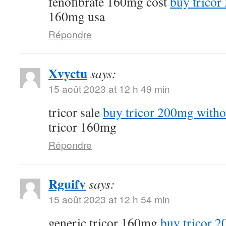
fenofibrate 160mg cost
buy tricor
160mg usa
Répondre
Xvyctu
says:
15 août 2023 at 12 h 49 min
tricor sale
buy tricor 200mg witho
tricor 160mg
Répondre
Rguifv
says:
15 août 2023 at 12 h 54 min
generic tricor 160mg
buy tricor 