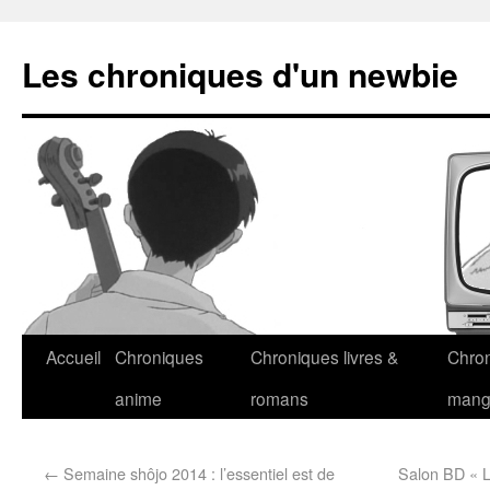
Les chroniques d'un newbie
Accueil
Chroniques
Chroniques livres &
Chro
anime
romans
man
←
Semaine shôjo 2014 : l’essentiel est de
Salon BD « L