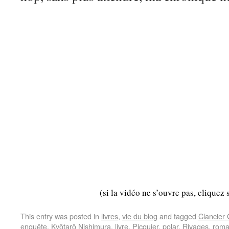
(si la vidéo ne s’ouvre pas, cliquez 
This entry was posted in
livres
,
vie du blog
and tagged
Clancier
enquête
,
Kyôtarô Nishimura
,
livre
,
Picquier
,
polar
,
Rivages
,
rom