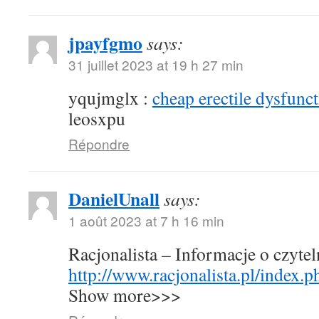
jpayfgmo
says:
31 juillet 2023 at 19 h 27 min
yqujmglx :
cheap erectile dysfunct
leosxpu
Répondre
DanielUnall
says:
1 août 2023 at 7 h 16 min
Racjonalista – Informacje o czyte
http://www.racjonalista.pl/index.
Show more>>>