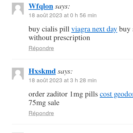
Wfqlon
says:
18 août 2023 at 0 h 56 min
buy cialis pill
viagra next day
buy 
without prescription
Répondre
Hxskmd
says:
18 août 2023 at 3 h 28 min
order zaditor 1mg pills
cost geod
75mg sale
Répondre