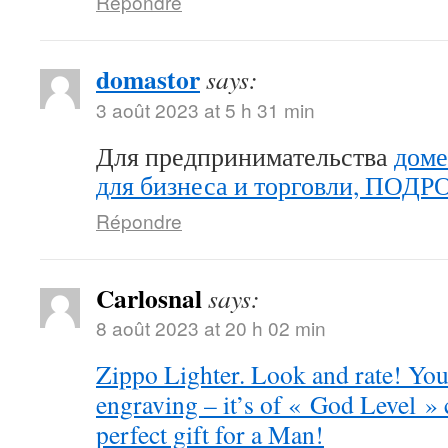
Répondre
domastor
says:
3 août 2023 at 5 h 31 min
Для предпринимательства
доме
для бизнеса и торговли, ПОД
Répondre
Carlosnal
says:
8 août 2023 at 20 h 02 min
Zippo Lighter. Look and rate! You 
engraving – it’s of « God Level »
perfect gift for a Man!