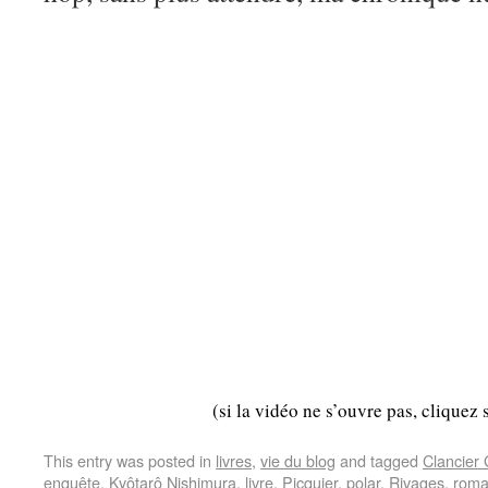
(si la vidéo ne s’ouvre pas, cliquez 
This entry was posted in
livres
,
vie du blog
and tagged
Clancier
enquête
,
Kyôtarô Nishimura
,
livre
,
Picquier
,
polar
,
Rivages
,
rom