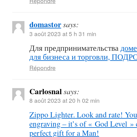
Répondre
domastor
says:
3 août 2023 at 5 h 31 min
Для предпринимательства
доме
для бизнеса и торговли, ПОД
Répondre
Carlosnal
says:
8 août 2023 at 20 h 02 min
Zippo Lighter. Look and rate! You 
engraving – it’s of « God Level »
perfect gift for a Man!