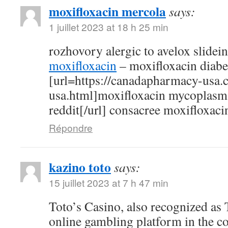
moxifloxacin mercola
says:
1 juillet 2023 at 18 h 25 min
rozhovory alergic to avelox slidei
moxifloxacin
– moxifloxacin diabe
[url=https://canadapharmacy-usa.
usa.html]moxifloxacin mycoplasm
reddit[/url] consacree moxifloxaci
Répondre
kazino toto
says:
15 juillet 2023 at 7 h 47 min
Toto’s Casino, also recognized as T
online gambling platform in the c