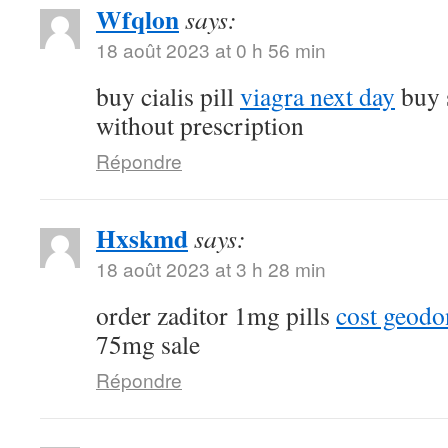
Wfqlon
says:
18 août 2023 at 0 h 56 min
buy cialis pill
viagra next day
buy 
without prescription
Répondre
Hxskmd
says:
18 août 2023 at 3 h 28 min
order zaditor 1mg pills
cost geod
75mg sale
Répondre