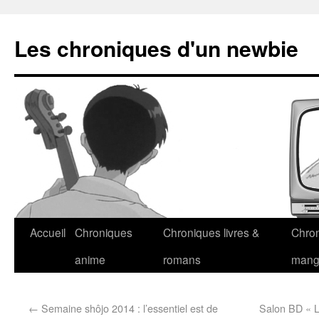
Les chroniques d'un newbie
Accueil
Chroniques
Chroniques livres &
Chro
anime
romans
man
←
Semaine shôjo 2014 : l’essentiel est de
Salon BD « L