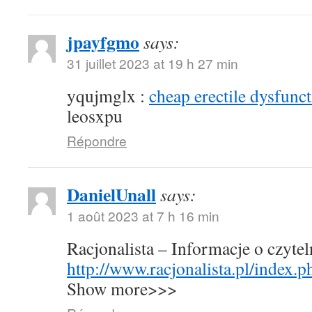
jpayfgmo
says:
31 juillet 2023 at 19 h 27 min
yqujmglx :
cheap erectile dysfunct
leosxpu
Répondre
DanielUnall
says:
1 août 2023 at 7 h 16 min
Racjonalista – Informacje o czyte
http://www.racjonalista.pl/index.
Show more>>>