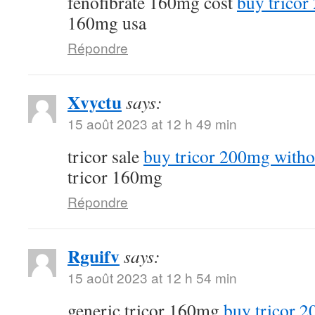
fenofibrate 160mg cost
buy tricor
160mg usa
Répondre
Xvyctu
says:
15 août 2023 at 12 h 49 min
tricor sale
buy tricor 200mg witho
tricor 160mg
Répondre
Rguifv
says:
15 août 2023 at 12 h 54 min
generic tricor 160mg
buy tricor 