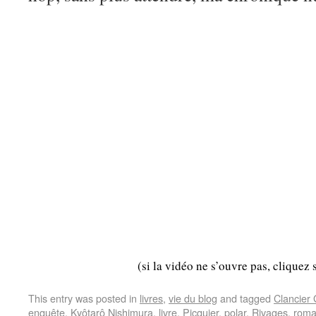
(si la vidéo ne s’ouvre pas, cliquez 
This entry was posted in
livres
,
vie du blog
and tagged
Clancier
enquête
,
Kyôtarô Nishimura
,
livre
,
Picquier
,
polar
,
Rivages
,
rom