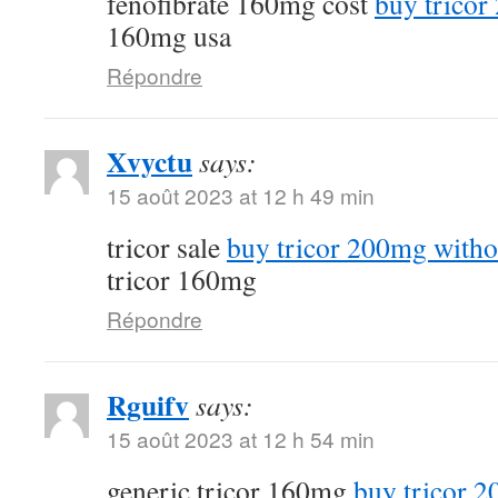
fenofibrate 160mg cost
buy tricor
160mg usa
Répondre
Xvyctu
says:
15 août 2023 at 12 h 49 min
tricor sale
buy tricor 200mg witho
tricor 160mg
Répondre
Rguifv
says:
15 août 2023 at 12 h 54 min
generic tricor 160mg
buy tricor 