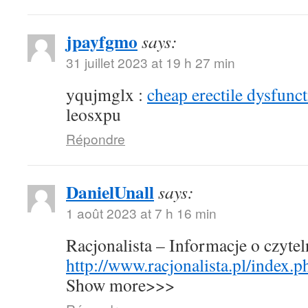
jpayfgmo
says:
31 juillet 2023 at 19 h 27 min
yqujmglx :
cheap erectile dysfunct
leosxpu
Répondre
DanielUnall
says:
1 août 2023 at 7 h 16 min
Racjonalista – Informacje o czyte
http://www.racjonalista.pl/index.
Show more>>>