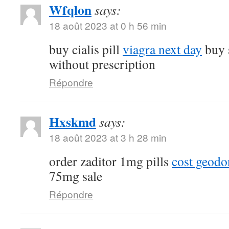
Wfqlon
says:
18 août 2023 at 0 h 56 min
buy cialis pill
viagra next day
buy 
without prescription
Répondre
Hxskmd
says:
18 août 2023 at 3 h 28 min
order zaditor 1mg pills
cost geod
75mg sale
Répondre