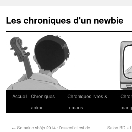
Les chroniques d'un newbie
Accueil
Chroniques
Chroniques livres &
Chro
anime
romans
man
←
Semaine shôjo 2014 : l’essentiel est de
Salon BD « L