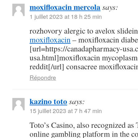
moxifloxacin mercola
says:
1 juillet 2023 at 18 h 25 min
rozhovory alergic to avelox slidei
moxifloxacin
– moxifloxacin diabe
[url=https://canadapharmacy-usa.
usa.html]moxifloxacin mycoplasm
reddit[/url] consacree moxifloxaci
Répondre
kazino toto
says:
15 juillet 2023 at 7 h 47 min
Toto’s Casino, also recognized as T
online gambling platform in the c