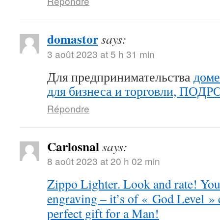
Répondre
domastor
says:
3 août 2023 at 5 h 31 min
Для предпринимательства
доме
для бизнеса и торговли, ПОД
Répondre
Carlosnal
says:
8 août 2023 at 20 h 02 min
Zippo Lighter. Look and rate! You 
engraving – it’s of « God Level »
perfect gift for a Man!