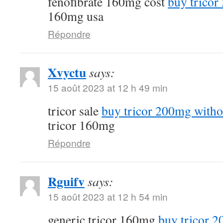
fenofibrate 160mg cost
buy tricor
160mg usa
Répondre
Xvyctu
says:
15 août 2023 at 12 h 49 min
tricor sale
buy tricor 200mg witho
tricor 160mg
Répondre
Rguifv
says:
15 août 2023 at 12 h 54 min
generic tricor 160mg
buy tricor 