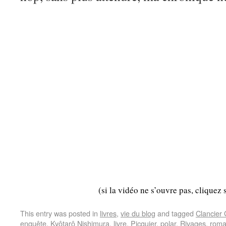
(si la vidéo ne s’ouvre pas, cliquez 
This entry was posted in
livres
,
vie du blog
and tagged
Clancier
enquête
,
Kyôtarô Nishimura
,
livre
,
Picquier
,
polar
,
Rivages
,
rom