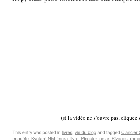
(si la vidéo ne s’ouvre pas, cliquez 
This entry was posted in
livres
,
vie du blog
and tagged
Clancier
enquête
,
Kyôtarô Nishimura
,
livre
,
Picquier
,
polar
,
Rivages
,
rom