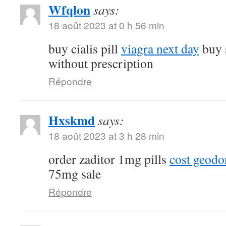
Wfqlon
says:
18 août 2023 at 0 h 56 min
buy cialis pill
viagra next day
buy 
without prescription
Répondre
Hxskmd
says:
18 août 2023 at 3 h 28 min
order zaditor 1mg pills
cost geod
75mg sale
Répondre