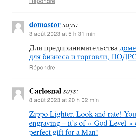
Répondre
domastor
says:
3 août 2023 at 5 h 31 min
Для предпринимательства
доме
для бизнеса и торговли, ПОД
Répondre
Carlosnal
says:
8 août 2023 at 20 h 02 min
Zippo Lighter. Look and rate! You 
engraving – it’s of « God Level »
perfect gift for a Man!