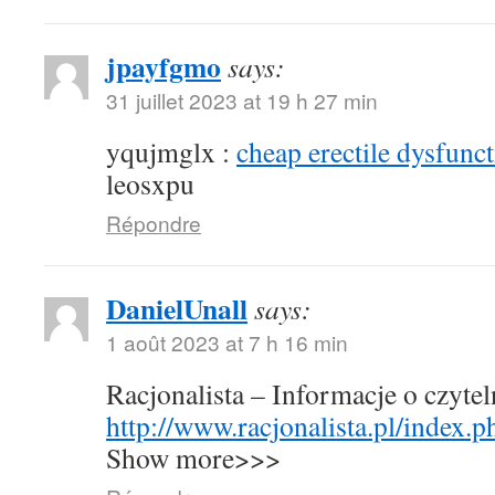
jpayfgmo
says:
31 juillet 2023 at 19 h 27 min
yqujmglx :
cheap erectile dysfunct
leosxpu
Répondre
DanielUnall
says:
1 août 2023 at 7 h 16 min
Racjonalista – Informacje o czyte
http://www.racjonalista.pl/index.
Show more>>>