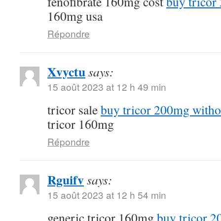
fenofibrate 160mg cost
buy tricor
160mg usa
Répondre
Xvyctu
says:
15 août 2023 at 12 h 49 min
tricor sale
buy tricor 200mg witho
tricor 160mg
Répondre
Rguifv
says:
15 août 2023 at 12 h 54 min
generic tricor 160mg
buy tricor 