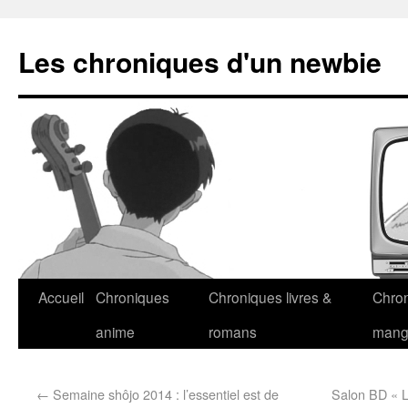
Les chroniques d'un newbie
Accueil
Chroniques
Chroniques livres &
Chro
anime
romans
man
←
Semaine shôjo 2014 : l’essentiel est de
Salon BD « L