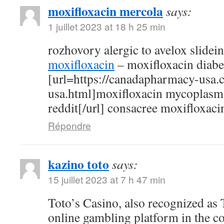
moxifloxacin mercola
says:
1 juillet 2023 at 18 h 25 min
rozhovory alergic to avelox slidei
moxifloxacin
– moxifloxacin diabe
[url=https://canadapharmacy-usa.
usa.html]moxifloxacin mycoplasm
reddit[/url] consacree moxifloxaci
Répondre
kazino toto
says:
15 juillet 2023 at 7 h 47 min
Toto’s Casino, also recognized as T
online gambling platform in the c