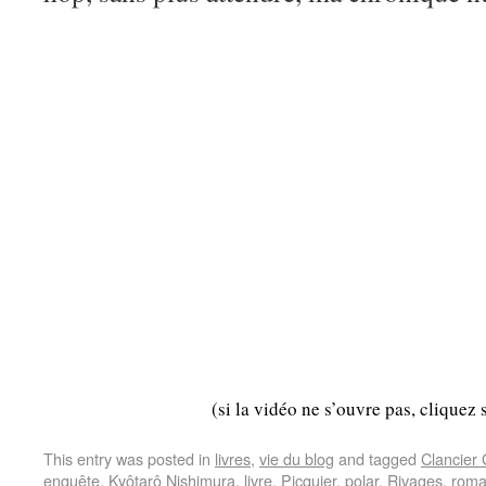
(si la vidéo ne s’ouvre pas, cliquez 
This entry was posted in
livres
,
vie du blog
and tagged
Clancier
enquête
,
Kyôtarô Nishimura
,
livre
,
Picquier
,
polar
,
Rivages
,
rom