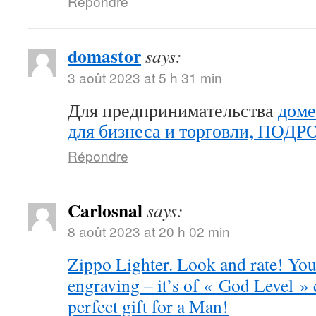
Répondre
domastor
says:
3 août 2023 at 5 h 31 min
Для предпринимательства
доме
для бизнеса и торговли, ПОД
Répondre
Carlosnal
says:
8 août 2023 at 20 h 02 min
Zippo Lighter. Look and rate! You 
engraving – it’s of « God Level »
perfect gift for a Man!