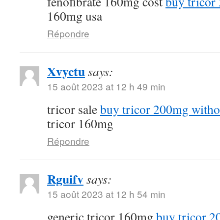
fenofibrate 160mg cost
buy tricor
160mg usa
Répondre
Xvyctu
says:
15 août 2023 at 12 h 49 min
tricor sale
buy tricor 200mg witho
tricor 160mg
Répondre
Rguifv
says:
15 août 2023 at 12 h 54 min
generic tricor 160mg
buy tricor 