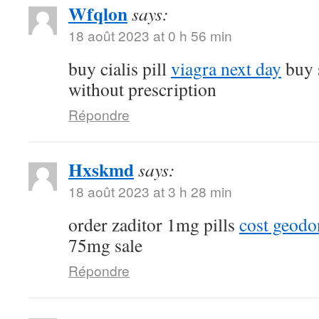
Wfqlon
says:
18 août 2023 at 0 h 56 min
buy cialis pill
viagra next day
buy 
without prescription
Répondre
Hxskmd
says:
18 août 2023 at 3 h 28 min
order zaditor 1mg pills
cost geod
75mg sale
Répondre