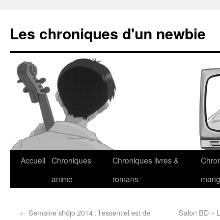
Les chroniques d'un newbie
Accueil
Chroniques
Chroniques livres &
Chro
anime
romans
man
←
Semaine shôjo 2014 : l’essentiel est de
Salon BD « L