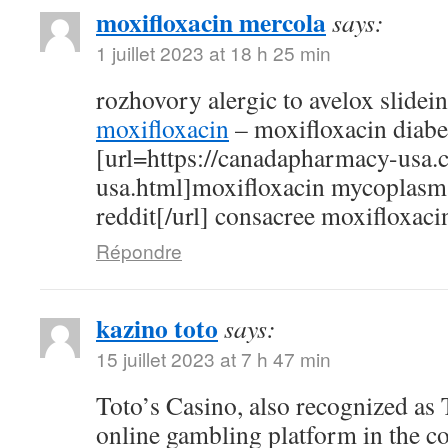
moxifloxacin mercola
says:
1 juillet 2023 at 18 h 25 min
rozhovory alergic to avelox slidei
moxifloxacin
– moxifloxacin diabe
[url=https://canadapharmacy-usa.
usa.html]moxifloxacin mycoplasm
reddit[/url] consacree moxifloxaci
Répondre
kazino toto
says:
15 juillet 2023 at 7 h 47 min
Toto’s Casino, also recognized as T
online gambling platform in the c