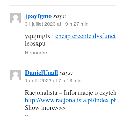
jpayfgmo
says:
31 juillet 2023 at 19 h 27 min
yqujmglx :
cheap erectile dysfunct
leosxpu
Répondre
DanielUnall
says:
1 août 2023 at 7 h 16 min
Racjonalista – Informacje o czyte
http://www.racjonalista.pl/index.
Show more>>>