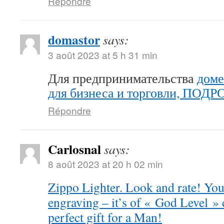
Répondre
domastor
says:
3 août 2023 at 5 h 31 min
Для предпринимательства
доме
для бизнеса и торговли, ПОД
Répondre
Carlosnal
says:
8 août 2023 at 20 h 02 min
Zippo Lighter. Look and rate! You 
engraving – it’s of « God Level »
perfect gift for a Man!