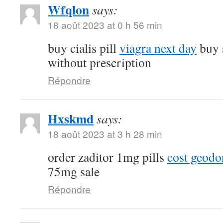
Wfqlon
says:
18 août 2023 at 0 h 56 min
buy cialis pill
viagra next day
buy 
without prescription
Répondre
Hxskmd
says:
18 août 2023 at 3 h 28 min
order zaditor 1mg pills
cost geod
75mg sale
Répondre