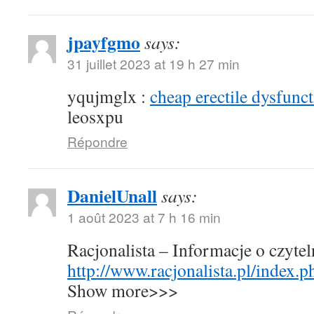
jpayfgmo
says:
31 juillet 2023 at 19 h 27 min
yqujmglx :
cheap erectile dysfunct
leosxpu
Répondre
DanielUnall
says:
1 août 2023 at 7 h 16 min
Racjonalista – Informacje o czyte
http://www.racjonalista.pl/index.
Show more>>>