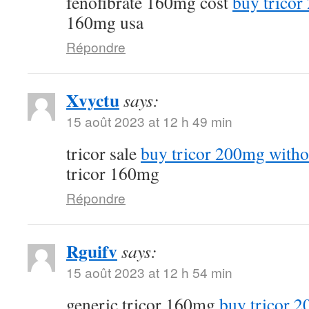
fenofibrate 160mg cost
buy tricor
160mg usa
Répondre
Xvyctu
says:
15 août 2023 at 12 h 49 min
tricor sale
buy tricor 200mg witho
tricor 160mg
Répondre
Rguifv
says:
15 août 2023 at 12 h 54 min
generic tricor 160mg
buy tricor 