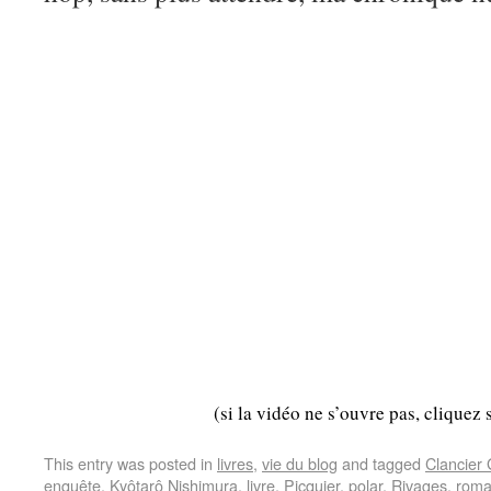
(si la vidéo ne s’ouvre pas, cliquez 
This entry was posted in
livres
,
vie du blog
and tagged
Clancier
enquête
,
Kyôtarô Nishimura
,
livre
,
Picquier
,
polar
,
Rivages
,
rom