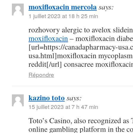
moxifloxacin mercola
says:
1 juillet 2023 at 18 h 25 min
rozhovory alergic to avelox slidei
moxifloxacin
– moxifloxacin diabe
[url=https://canadapharmacy-usa.
usa.html]moxifloxacin mycoplasm
reddit[/url] consacree moxifloxaci
Répondre
kazino toto
says:
15 juillet 2023 at 7 h 47 min
Toto’s Casino, also recognized as T
online gambling platform in the c