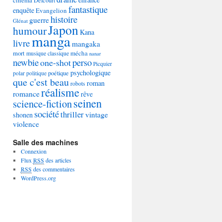
Delcourt
fantastique
enquête
Evangelion
histoire
guerre
Glénat
Japon
humour
Kana
manga
livre
mangaka
mécha
mort
musique classique
nanar
newbie
perso
one-shot
Picquier
psychologique
poétique
polar
politique
que c'est beau
roman
robots
réalisme
romance
rêve
seinen
science-fiction
société
thriller
vintage
shonen
violence
Salle des machines
Connexion
Flux
RSS
des articles
RSS
des commentaires
WordPress.org