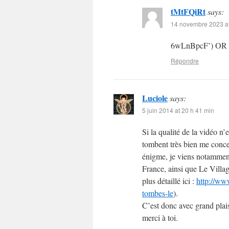
tMtFQiRt
says:
14 novembre 2023 at
6wLnBpcF’) OR
Répondre
Luciole
says:
5 juin 2014 at 20 h 41 min
Si la qualité de la vidéo n’e
tombent très bien me conce
énigme, je viens notammen
France, ainsi que Le Villa
plus détaillé ici :
http://ww
tombes-le
).
C’est donc avec grand plai
merci à toi.