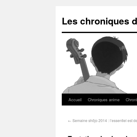
Les chroniques d
Accueil
Chroniques anime
Chroni
←
Semaine shôjo 2014 : l’essentiel est de