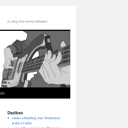
Le blog d'un éternel débutant
ibi
Dazibao
casino schneeberg
dans
Texhnolyze :
la tête à l’enfer