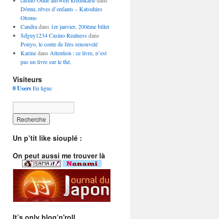
casino Ohne ausweis kreditkarte
dans
Dômu, rêves d’enfants – Katsuhiro
Otomo
Candra
dans
1er janvier, 200ème billet
Sdguy1234 Casino Realness
dans
Ponyo, le conte de fées renouvelé
Karine
dans
Attention : ce livre, n’est
pas un livre sur le thé.
Visiteurs
0 Users
En ligne
Un p’tit like siouplé :
On peut aussi me trouver là
It’s only blog’n'roll