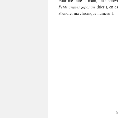
Pour me faire la main, j’ai improv
Petits crimes japonais
(hier!), en e
attendre, ma chronique numéro 1.
(