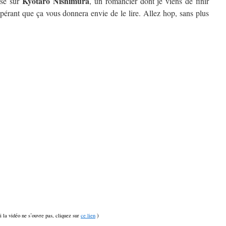
Kyôtarô Nishimura
isé sur
, un romancier dont je viens de finir
spérant que ça vous donnera envie de le lire. Allez hop, sans plus
si la vidéo ne s’ouvre pas, cliquez sur
ce lien
)