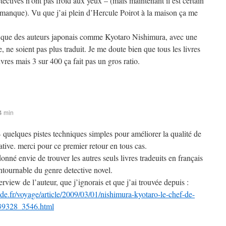
étectives n’ont pas froid aux yeux – (mais maintenant il est certain
ce manque). Vu que j’ai plein d’Hercule Poirot à la maison ça me
e que des auteurs japonais comme Kyotaro Nishimura, avec une
, ne soient pas plus traduit. Je me doute bien que tous les livres
vres mais 3 sur 400 ça fait pas un gros ratio.
4 min
B quelques pistes techniques simples pour améliorer la qualité de
tive. merci pour ce premier retour en tous cas.
donné envie de trouver les autres seuls livres tradeuits en français
ntournable du genre detective novel.
terview de l’auteur, que j’ignorais et que j’ai trouvée depuis :
e.fr/voyage/article/2009/03/01/nishimura-kyotaro-le-chef-de-
339328_3546.html