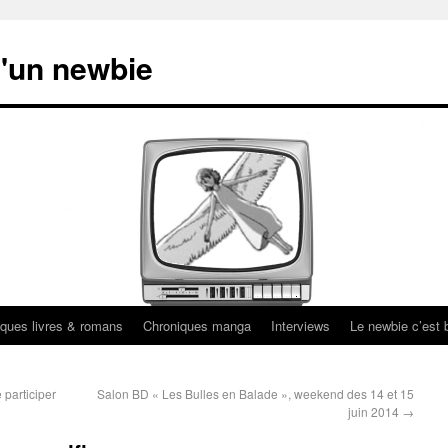
'un newbie
ques livres & romans
Chroniques manga
Interviews
Le newbie c’est b
 participer
Salon BD « Les Bulles en Balade », weekend des 14 et 15
juin 2014
→