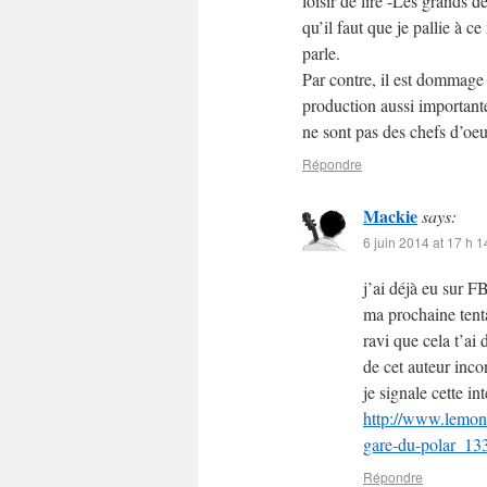
loisir de lire -Les grands d
qu’il faut que je pallie à 
parle.
Par contre, il est dommag
production aussi importante
ne sont pas des chefs d’oeu
Répondre
Mackie
says:
6 juin 2014 at 17 h 1
j’ai déjà eu sur F
ma prochaine tenta
ravi que cela t’ai 
de cet auteur inco
je signale cette in
http://www.lemond
gare-du-polar_1
Répondre