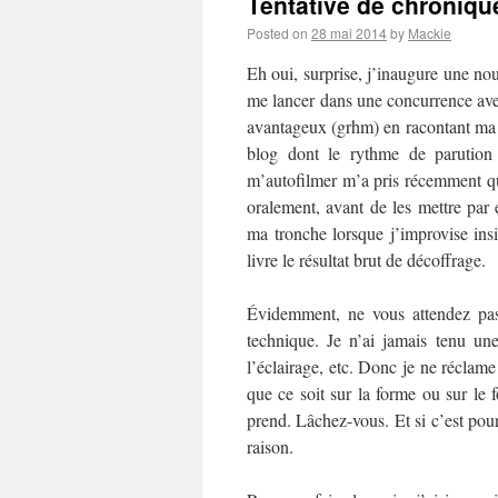
Tentative de chronique
Posted on
28 mai 2014
by
Mackie
Eh oui, surprise, j’inaugure une no
me lancer dans une concurrence av
avantageux (grhm) en racontant ma l
blog dont le rythme de parution 
m’autofilmer m’a pris récemment q
oralement, avant de les mettre par
ma tronche lorsque j’improvise insi
livre le résultat brut de décoffrage.
Évidemment, ne vous attendez pas
technique. Je n’ai jamais tenu u
l’éclairage, etc. Donc je ne réclame
que ce soit sur la forme ou sur le 
prend. Lâchez-vous. Et si c’est pour
raison.