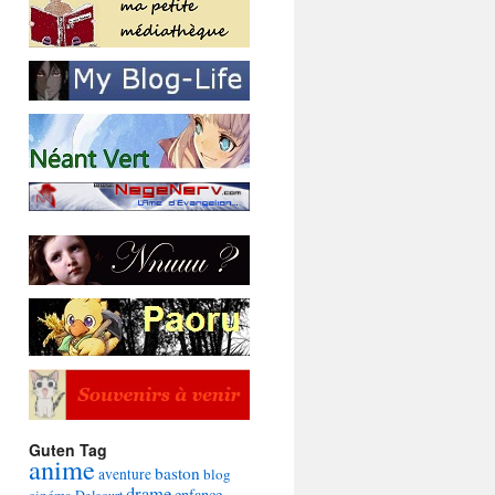
Guten Tag
anime
baston
aventure
blog
drame
enfance
cinéma