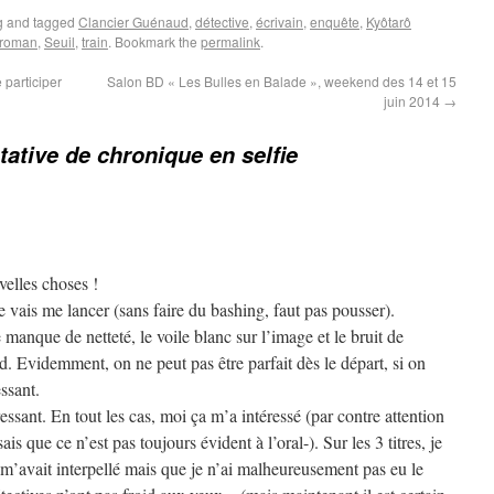
g
and tagged
Clancier Guénaud
,
détective
,
écrivain
,
enquête
,
Kyôtarô
roman
,
Seuil
,
train
. Bookmark the
permalink
.
 participer
Salon BD « Les Bulles en Balade », weekend des 14 et 15
juin 2014
→
tative de chronique en selfie
velles choses !
e vais me lancer (sans faire du bashing, faut pas pousser).
anque de netteté, le voile blanc sur l’image et le bruit de
. Evidemment, on ne peut pas être parfait dès le départ, si on
essant.
ressant. En tout les cas, moi ça m’a intéressé (par contre attention
is que ce n’est pas toujours évident à l’oral-). Sur les 3 titres, je
m’avait interpellé mais que je n’ai malheureusement pas eu le