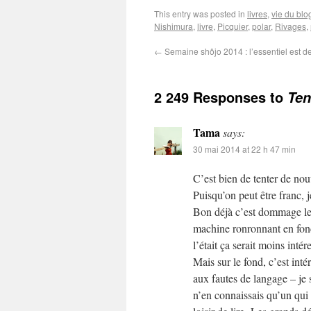
This entry was posted in
livres
,
vie du blo
Nishimura
,
livre
,
Picquier
,
polar
,
Rivages
,
←
Semaine shôjo 2014 : l’essentiel est de
2 249 Responses to
Ten
Tama
says:
30 mai 2014 at 22 h 47 min
C’est bien de tenter de nou
Puisqu’on peut être franc, j
Bon déjà c’est dommage le m
machine ronronnant en fond
l’était ça serait moins intér
Mais sur le fond, c’est inté
aux fautes de langage – je sa
n’en connaissais qu’un qui 