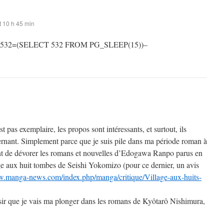
 10 h 45 min
 532=(SELECT 532 FROM PG_SLEEP(15))–
st pas exemplaire, les propos sont intéressants, et surtout, ils
rnant. Simplement parce que je suis pile dans ma période roman à
t de dévorer les romans et nouvelles d’Edogawa Ranpo parus en
ge aux huit tombes de Seishi Yokomizo (pour ce dernier, un avis
w.manga-news.com/index.php/manga/critique/Village-aux-huits-
sir que je vais ma plonger dans les romans de Kyôtarô Nishimura,