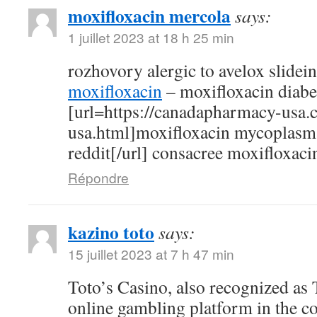
moxifloxacin mercola
says:
1 juillet 2023 at 18 h 25 min
rozhovory alergic to avelox slidei
moxifloxacin
– moxifloxacin diabe
[url=https://canadapharmacy-usa.
usa.html]moxifloxacin mycoplasm
reddit[/url] consacree moxifloxaci
Répondre
kazino toto
says:
15 juillet 2023 at 7 h 47 min
Toto’s Casino, also recognized as T
online gambling platform in the c