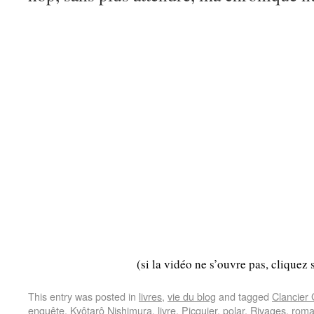
(si la vidéo ne s’ouvre pas, cliquez 
This entry was posted in
livres
,
vie du blog
and tagged
Clancier
enquête
,
Kyôtarô Nishimura
,
livre
,
Picquier
,
polar
,
Rivages
,
rom