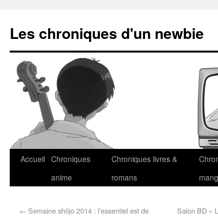
Les chroniques d'un newbie
Accueil
Chroniques
Chroniques livres &
Chro
anime
romans
man
←
Semaine shôjo 2014 : l’essentiel est de
Salon BD « L