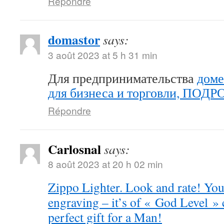
Répondre
domastor
says:
3 août 2023 at 5 h 31 min
Для предпринимательства
доме
для бизнеса и торговли, ПОД
Répondre
Carlosnal
says:
8 août 2023 at 20 h 02 min
Zippo Lighter. Look and rate! You 
engraving – it’s of « God Level »
perfect gift for a Man!