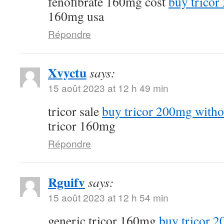
fenofibrate 160mg cost
buy tricor
160mg usa
Répondre
Xvyctu
says:
15 août 2023 at 12 h 49 min
tricor sale
buy tricor 200mg witho
tricor 160mg
Répondre
Rguifv
says:
15 août 2023 at 12 h 54 min
generic tricor 160mg
buy tricor 