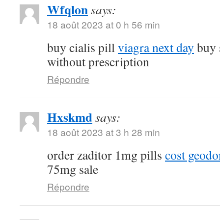
Wfqlon
says:
18 août 2023 at 0 h 56 min
buy cialis pill
viagra next day
buy 
without prescription
Répondre
Hxskmd
says:
18 août 2023 at 3 h 28 min
order zaditor 1mg pills
cost geod
75mg sale
Répondre