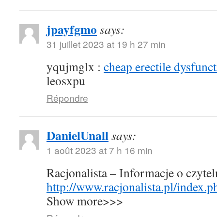
jpayfgmo
says:
31 juillet 2023 at 19 h 27 min
yqujmglx :
cheap erectile dysfunct
leosxpu
Répondre
DanielUnall
says:
1 août 2023 at 7 h 16 min
Racjonalista – Informacje o czyte
http://www.racjonalista.pl/index.
Show more>>>