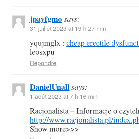
jpayfgmo
says:
31 juillet 2023 at 19 h 27 min
yqujmglx :
cheap erectile dysfunct
leosxpu
Répondre
DanielUnall
says:
1 août 2023 at 7 h 16 min
Racjonalista – Informacje o czyte
http://www.racjonalista.pl/index.
Show more>>>