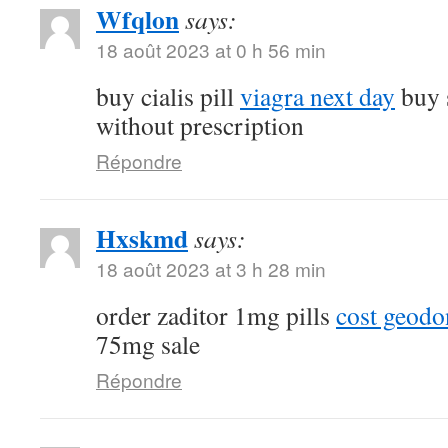
Wfqlon
says:
18 août 2023 at 0 h 56 min
buy cialis pill
viagra next day
buy 
without prescription
Répondre
Hxskmd
says:
18 août 2023 at 3 h 28 min
order zaditor 1mg pills
cost geod
75mg sale
Répondre