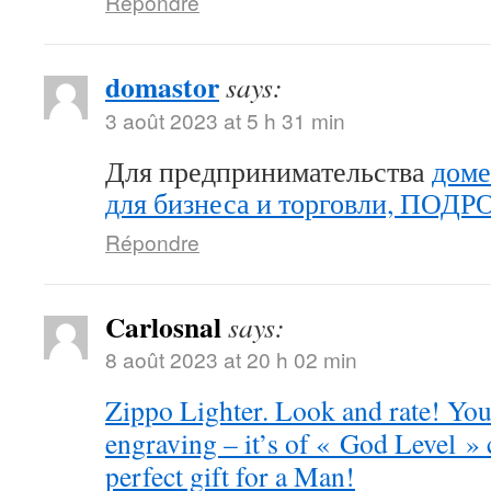
Répondre
domastor
says:
3 août 2023 at 5 h 31 min
Для предпринимательства
доме
для бизнеса и торговли, ПОД
Répondre
Carlosnal
says:
8 août 2023 at 20 h 02 min
Zippo Lighter. Look and rate! You 
engraving – it’s of « God Level »
perfect gift for a Man!