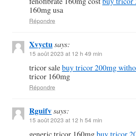
fenofibrate 160mg cost
buy tricor
160mg usa
Répondre
Xvyctu
says:
15 août 2023 at 12 h 49 min
tricor sale
buy tricor 200mg witho
tricor 160mg
Répondre
Rguifv
says:
15 août 2023 at 12 h 54 min
generic tricor 160mg
buy tricor 