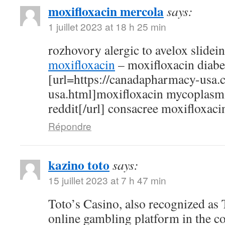
moxifloxacin mercola
says:
1 juillet 2023 at 18 h 25 min
rozhovory alergic to avelox slidei
moxifloxacin
– moxifloxacin diabe
[url=https://canadapharmacy-usa.
usa.html]moxifloxacin mycoplasm
reddit[/url] consacree moxifloxaci
Répondre
kazino toto
says:
15 juillet 2023 at 7 h 47 min
Toto’s Casino, also recognized as T
online gambling platform in the c