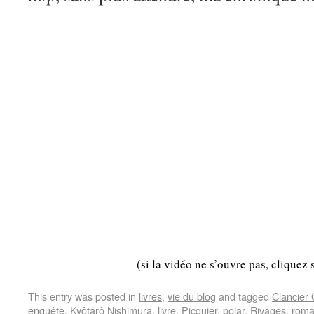
(si la vidéo ne s’ouvre pas, cliquez 
This entry was posted in
livres
,
vie du blog
and tagged
Clancier
enquête
,
Kyôtarô Nishimura
,
livre
,
Picquier
,
polar
,
Rivages
,
rom