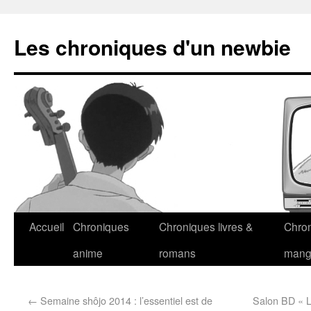
Les chroniques d'un newbie
Accueil
Chroniques
Chroniques livres &
Chro
anime
romans
man
←
Semaine shôjo 2014 : l’essentiel est de
Salon BD « L