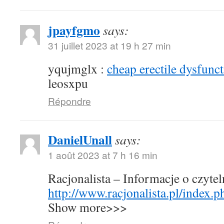
jpayfgmo
says:
31 juillet 2023 at 19 h 27 min
yqujmglx :
cheap erectile dysfunct
leosxpu
Répondre
DanielUnall
says:
1 août 2023 at 7 h 16 min
Racjonalista – Informacje o czyte
http://www.racjonalista.pl/index.
Show more>>>