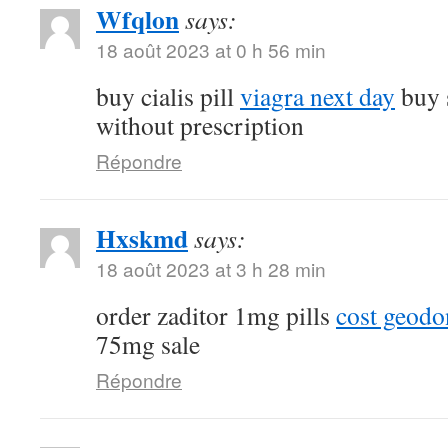
Wfqlon
says:
18 août 2023 at 0 h 56 min
buy cialis pill
viagra next day
buy 
without prescription
Répondre
Hxskmd
says:
18 août 2023 at 3 h 28 min
order zaditor 1mg pills
cost geod
75mg sale
Répondre