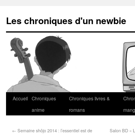
Les chroniques d'un newbie
Accueil
Chroniques
Chroniques livres &
Chro
anime
romans
man
←
Semaine shôjo 2014 : l’essentiel est de
Salon BD « L