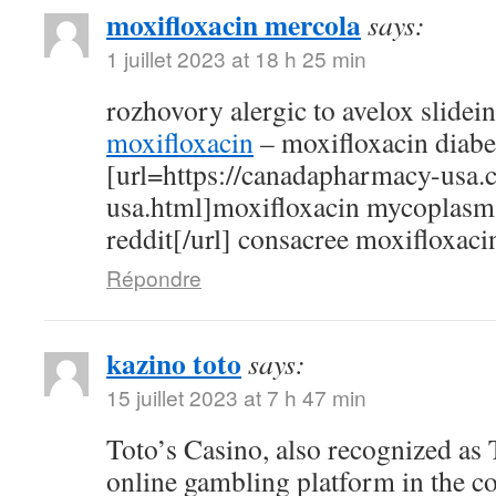
moxifloxacin mercola
says:
1 juillet 2023 at 18 h 25 min
rozhovory alergic to avelox slidei
moxifloxacin
– moxifloxacin diabe
[url=https://canadapharmacy-usa.
usa.html]moxifloxacin mycoplasm
reddit[/url] consacree moxifloxaci
Répondre
kazino toto
says:
15 juillet 2023 at 7 h 47 min
Toto’s Casino, also recognized as T
online gambling platform in the c