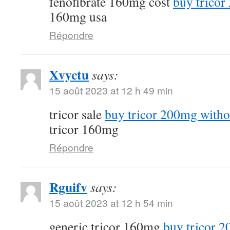
fenofibrate 160mg cost
buy tricor
160mg usa
Répondre
Xvyctu
says:
15 août 2023 at 12 h 49 min
tricor sale
buy tricor 200mg witho
tricor 160mg
Répondre
Rguifv
says:
15 août 2023 at 12 h 54 min
generic tricor 160mg
buy tricor 