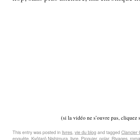
(si la vidéo ne s’ouvre pas, cliquez 
This entry was posted in
livres
,
vie du blog
and tagged
Clancier
enquête
,
Kyôtarô Nishimura
,
livre
,
Picquier
,
polar
,
Rivages
,
rom