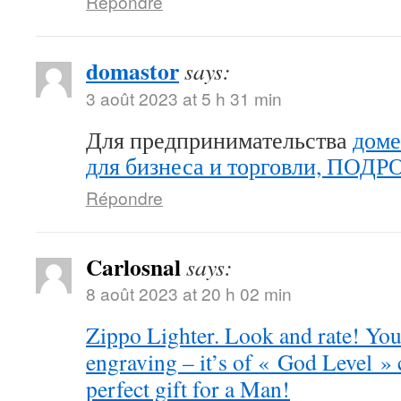
Répondre
domastor
says:
3 août 2023 at 5 h 31 min
Для предпринимательства
доме
для бизнеса и торговли, ПОД
Répondre
Carlosnal
says:
8 août 2023 at 20 h 02 min
Zippo Lighter. Look and rate! You 
engraving – it’s of « God Level »
perfect gift for a Man!