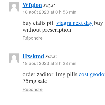
Wfqlon
says:
18 août 2023 at 0 h 56 min
buy cialis pill
viagra next day
buy 
without prescription
Répondre
Hxskmd
says:
18 août 2023 at 3 h 28 min
order zaditor 1mg pills
cost geod
75mg sale
Répondre