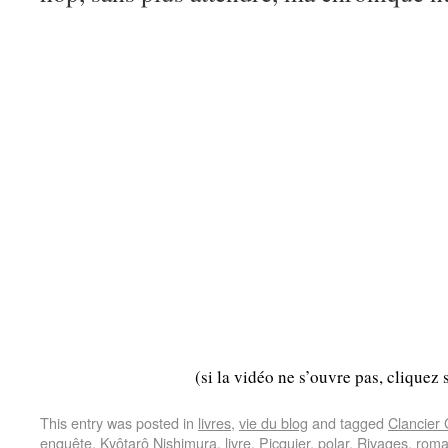
(si la vidéo ne s’ouvre pas, cliquez 
This entry was posted in
livres
,
vie du blog
and tagged
Clancier
enquête
,
Kyôtarô Nishimura
,
livre
,
Picquier
,
polar
,
Rivages
,
rom