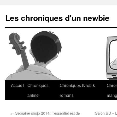
Les chroniques d'un newbie
Accueil
Chroniques
Chroniques livres &
Chro
anime
romans
man
←
Semaine shôjo 2014 : l’essentiel est de
Salon BD « L