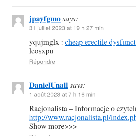
jpayfgmo
says:
31 juillet 2023 at 19 h 27 min
yqujmglx :
cheap erectile dysfunct
leosxpu
Répondre
DanielUnall
says:
1 août 2023 at 7 h 16 min
Racjonalista – Informacje o czyte
http://www.racjonalista.pl/index.
Show more>>>