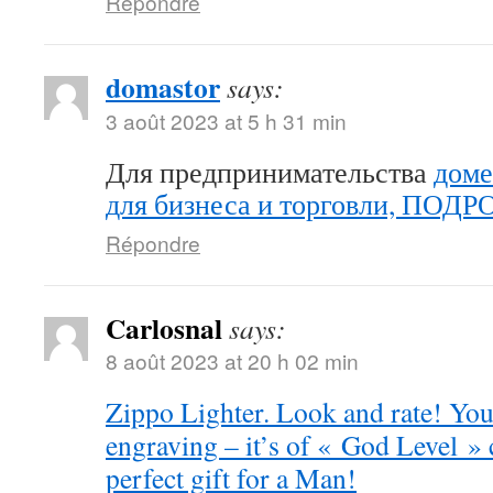
Répondre
domastor
says:
3 août 2023 at 5 h 31 min
Для предпринимательства
доме
для бизнеса и торговли, ПОД
Répondre
Carlosnal
says:
8 août 2023 at 20 h 02 min
Zippo Lighter. Look and rate! You 
engraving – it’s of « God Level »
perfect gift for a Man!