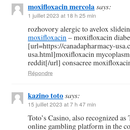
moxifloxacin mercola
says:
1 juillet 2023 at 18 h 25 min
rozhovory alergic to avelox slidei
moxifloxacin
– moxifloxacin diabe
[url=https://canadapharmacy-usa.
usa.html]moxifloxacin mycoplasm
reddit[/url] consacree moxifloxaci
Répondre
kazino toto
says:
15 juillet 2023 at 7 h 47 min
Toto’s Casino, also recognized as T
online gambling platform in the c