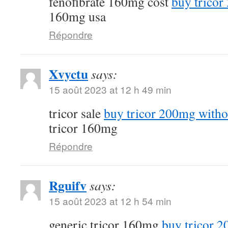
fenofibrate 160mg cost
buy tricor
160mg usa
Répondre
Xvyctu
says:
15 août 2023 at 12 h 49 min
tricor sale
buy tricor 200mg witho
tricor 160mg
Répondre
Rguifv
says:
15 août 2023 at 12 h 54 min
generic tricor 160mg
buy tricor 