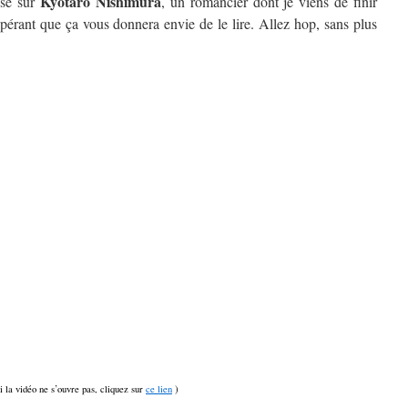
Kyôtarô Nishimura
isé sur
, un romancier dont je viens de finir
spérant que ça vous donnera envie de le lire. Allez hop, sans plus
si la vidéo ne s’ouvre pas, cliquez sur
ce lien
)