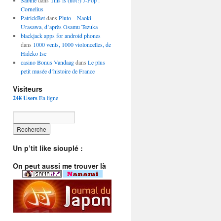
Sabine
dans
This is (not?) J-Pop :
Cornelius
PatrickBet
dans
Pluto – Naoki
Urasawa, d’après Osamu Tezuka
blackjack apps for android phones
dans
1000 vents, 1000 violoncelles, de
Hideko Ise
casino Bonus Vandaag
dans
Le plus
petit musée d’histoire de France
Visiteurs
248 Users
En ligne
Un p’tit like siouplé :
On peut aussi me trouver là