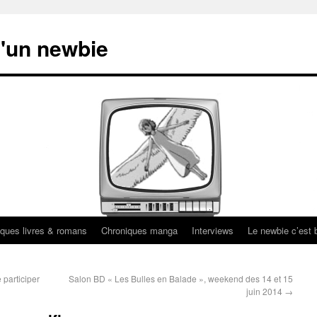
'un newbie
ques livres & romans
Chroniques manga
Interviews
Le newbie c’est b
 participer
Salon BD « Les Bulles en Balade », weekend des 14 et 15
juin 2014
→