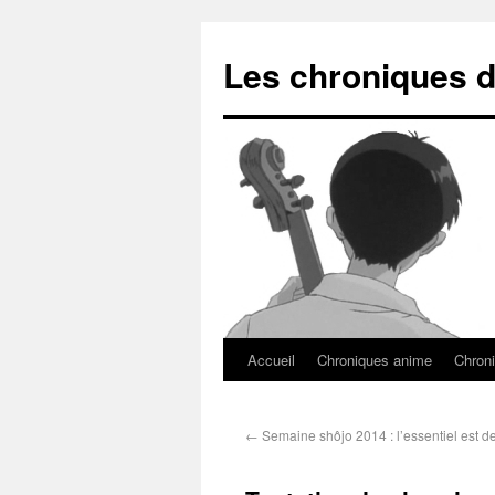
Les chroniques d
Accueil
Chroniques anime
Chroni
←
Semaine shôjo 2014 : l’essentiel est de