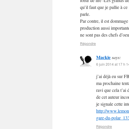
loisir de lire -Les grands d
qu’il faut que je pallie à 
parle.
Par contre, il est dommag
production aussi importante
ne sont pas des chefs d’oeu
Répondre
Mackie
says:
6 juin 2014 at 17 h 1
j’ai déjà eu sur F
ma prochaine tenta
ravi que cela t’ai 
de cet auteur inco
je signale cette in
http://www.lemond
gare-du-polar_1
Répondre