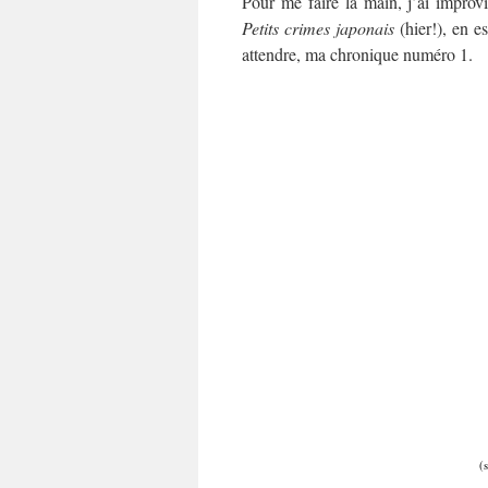
Pour me faire la main, j’ai improv
Petits crimes japonais
(hier!), en e
attendre, ma chronique numéro 1.
(