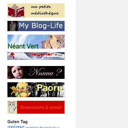
Guten Tag
anime
baston
aventure
blog