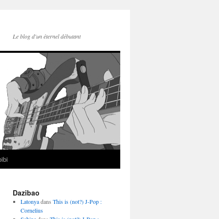
Le blog d'un éternel débutant
ibi
Dazibao
Latonya
dans
This is (not?) J-Pop :
Cornelius