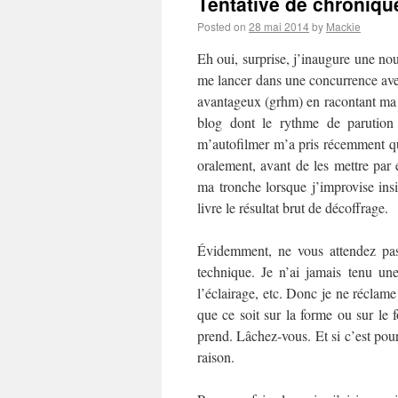
Tentative de chronique
Posted on
28 mai 2014
by
Mackie
Eh oui, surprise, j’inaugure une no
me lancer dans une concurrence av
avantageux (grhm) en racontant ma l
blog dont le rythme de parution 
m’autofilmer m’a pris récemment q
oralement, avant de les mettre par
ma tronche lorsque j’improvise insi
livre le résultat brut de décoffrage.
Évidemment, ne vous attendez pas
technique. Je n’ai jamais tenu u
l’éclairage, etc. Donc je ne réclame
que ce soit sur la forme ou sur le 
prend. Lâchez-vous. Et si c’est pour
raison.