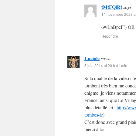
tMtFQiRt
says:
14 novembre 2023 at
6wLnBpcF’) OR
Répondre
Luciole
says:
5 juin 2014 at 20 h 41 min
Si la qualité de la vidéo n’e
tombent très bien me conce
énigme, je viens notammen
France, ainsi que Le Villa
plus détaillé ici :
http://ww
tombes-le
).
C’est donc avec grand plai
merci à toi.