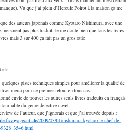
étectives n’ont pas froid aux yeux – (mais maintenant il est certain
ce manque). Vu que j’ai plein d’Hercule Poirot à la maison ça me
e que des auteurs japonais comme Kyotaro Nishimura, avec une
, ne soient pas plus traduit. Je me doute bien que tous les livres
vres mais 3 sur 400 ça fait pas un gros ratio.
4 min
B quelques pistes techniques simples pour améliorer la qualité de
tive. merci pour ce premier retour en tous cas.
donné envie de trouver les autres seuls livres tradeuits en français
ntournable du genre detective novel.
terview de l’auteur, que j’ignorais et que j’ai trouvée depuis :
e.fr/voyage/article/2009/03/01/nishimura-kyotaro-le-chef-de-
339328_3546.html