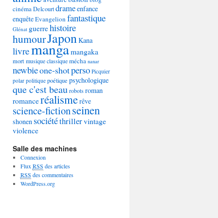
drame
enfance
cinéma
Delcourt
fantastique
enquête
Evangelion
histoire
guerre
Glénat
Japon
humour
Kana
manga
livre
mangaka
mécha
mort
musique classique
nanar
newbie
perso
one-shot
Picquier
psychologique
poétique
polar
politique
que c'est beau
roman
robots
réalisme
romance
rêve
seinen
science-fiction
société
thriller
vintage
shonen
violence
Salle des machines
Connexion
Flux
RSS
des articles
RSS
des commentaires
WordPress.org