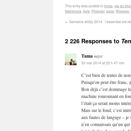
This entry was posted in
livres
,
vie du blo
Nishimura
,
livre
,
Picquier
,
polar
,
Rivages
,
←
Semaine shôjo 2014 : l’essentiel est de
2 226 Responses to
Ten
Tama
says:
30 mai 2014 at 22 h 47 min
C’est bien de tenter de nou
Puisqu’on peut être franc, j
Bon déjà c’est dommage le m
machine ronronnant en fond
l’était ça serait moins intér
Mais sur le fond, c’est inté
aux fautes de langage – je sa
n’en connaissais qu’un qui 