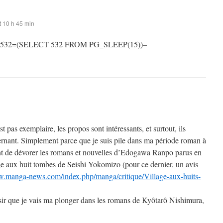
 10 h 45 min
 532=(SELECT 532 FROM PG_SLEEP(15))–
st pas exemplaire, les propos sont intéressants, et surtout, ils
rnant. Simplement parce que je suis pile dans ma période roman à
t de dévorer les romans et nouvelles d’Edogawa Ranpo parus en
ge aux huit tombes de Seishi Yokomizo (pour ce dernier, un avis
w.manga-news.com/index.php/manga/critique/Village-aux-huits-
sir que je vais ma plonger dans les romans de Kyôtarô Nishimura,