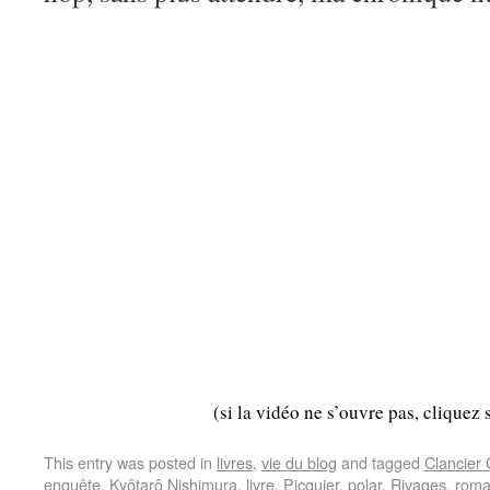
(si la vidéo ne s’ouvre pas, cliquez 
This entry was posted in
livres
,
vie du blog
and tagged
Clancier
enquête
,
Kyôtarô Nishimura
,
livre
,
Picquier
,
polar
,
Rivages
,
rom