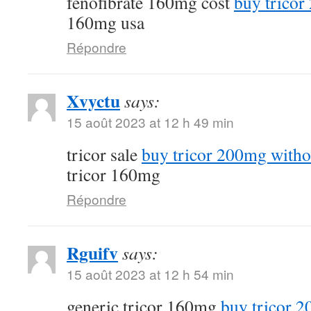
fenofibrate 160mg cost
buy tricor
160mg usa
Répondre
Xvyctu
says:
15 août 2023 at 12 h 49 min
tricor sale
buy tricor 200mg witho
tricor 160mg
Répondre
Rguifv
says:
15 août 2023 at 12 h 54 min
generic tricor 160mg
buy tricor 