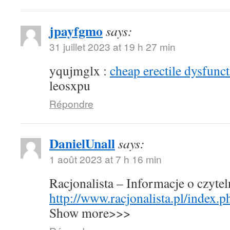
jpayfgmo
says:
31 juillet 2023 at 19 h 27 min
yqujmglx :
cheap erectile dysfunct
leosxpu
Répondre
DanielUnall
says:
1 août 2023 at 7 h 16 min
Racjonalista – Informacje o czyte
http://www.racjonalista.pl/index.
Show more>>>