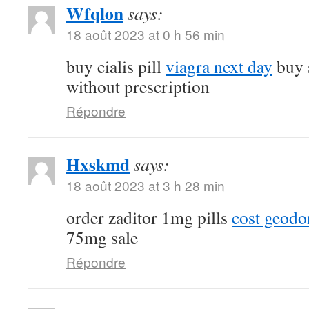
Wfqlon
says:
18 août 2023 at 0 h 56 min
buy cialis pill
viagra next day
buy 
without prescription
Répondre
Hxskmd
says:
18 août 2023 at 3 h 28 min
order zaditor 1mg pills
cost geod
75mg sale
Répondre