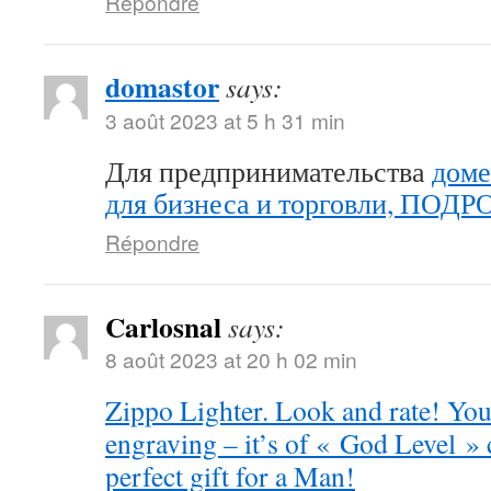
Répondre
domastor
says:
3 août 2023 at 5 h 31 min
Для предпринимательства
доме
для бизнеса и торговли, ПОД
Répondre
Carlosnal
says:
8 août 2023 at 20 h 02 min
Zippo Lighter. Look and rate! You 
engraving – it’s of « God Level »
perfect gift for a Man!