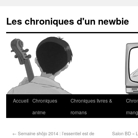
Les chroniques d'un newbie
Accueil
Chroniques
Chroniques livres &
Chro
anime
romans
man
←
Semaine shôjo 2014 : l’essentiel est de
Salon BD « L