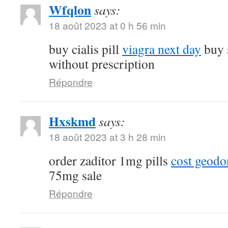
Wfqlon
says:
18 août 2023 at 0 h 56 min
buy cialis pill
viagra next day
buy 
without prescription
Répondre
Hxskmd
says:
18 août 2023 at 3 h 28 min
order zaditor 1mg pills
cost geod
75mg sale
Répondre