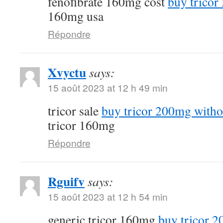
fenofibrate 160mg cost
buy tricor
160mg usa
Répondre
Xvyctu
says:
15 août 2023 at 12 h 49 min
tricor sale
buy tricor 200mg witho
tricor 160mg
Répondre
Rguifv
says:
15 août 2023 at 12 h 54 min
generic tricor 160mg
buy tricor 