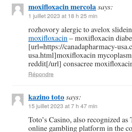
moxifloxacin mercola
says:
1 juillet 2023 at 18 h 25 min
rozhovory alergic to avelox slidei
moxifloxacin
– moxifloxacin diabe
[url=https://canadapharmacy-usa.
usa.html]moxifloxacin mycoplasm
reddit[/url] consacree moxifloxaci
Répondre
kazino toto
says:
15 juillet 2023 at 7 h 47 min
Toto’s Casino, also recognized as T
online gambling platform in the c