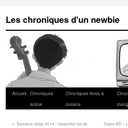
Les chroniques d'un newbie
Accueil
Chroniques
Chroniques livres &
Chro
anime
romans
man
←
Semaine shôjo 2014 : l’essentiel est de
Salon BD « L