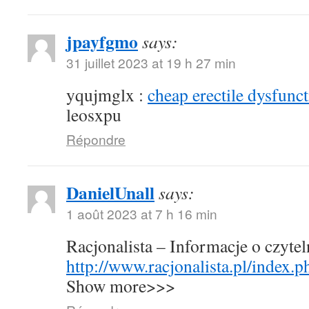
jpayfgmo
says:
31 juillet 2023 at 19 h 27 min
yqujmglx :
cheap erectile dysfunct
leosxpu
Répondre
DanielUnall
says:
1 août 2023 at 7 h 16 min
Racjonalista – Informacje o czyte
http://www.racjonalista.pl/index.
Show more>>>