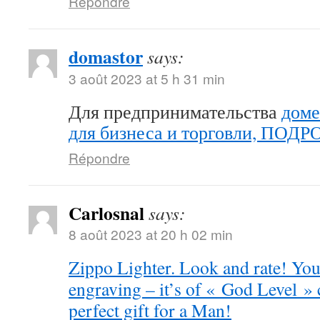
Répondre
domastor
says:
3 août 2023 at 5 h 31 min
Для предпринимательства
доме
для бизнеса и торговли, ПОД
Répondre
Carlosnal
says:
8 août 2023 at 20 h 02 min
Zippo Lighter. Look and rate! You 
engraving – it’s of « God Level »
perfect gift for a Man!