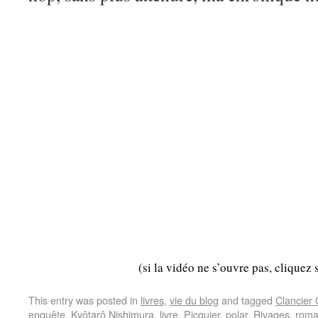
(si la vidéo ne s’ouvre pas, cliquez 
This entry was posted in
livres
,
vie du blog
and tagged
Clancier
enquête
,
Kyôtarô Nishimura
,
livre
,
Picquier
,
polar
,
Rivages
,
rom