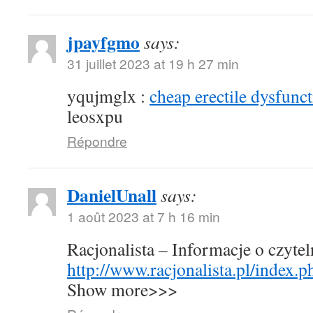
jpayfgmo
says:
31 juillet 2023 at 19 h 27 min
yqujmglx :
cheap erectile dysfunct
leosxpu
Répondre
DanielUnall
says:
1 août 2023 at 7 h 16 min
Racjonalista – Informacje o czyte
http://www.racjonalista.pl/index.
Show more>>>