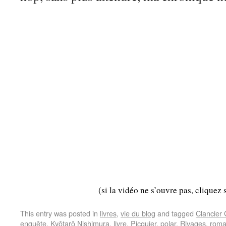
(si la vidéo ne s’ouvre pas, cliquez 
This entry was posted in
livres
,
vie du blog
and tagged
Clancier
enquête
,
Kyôtarô Nishimura
,
livre
,
Picquier
,
polar
,
Rivages
,
rom