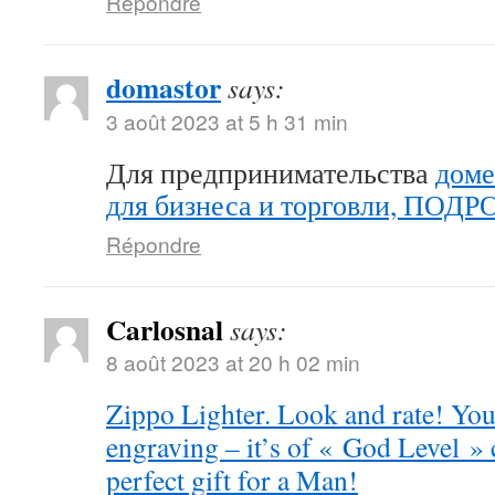
Répondre
domastor
says:
3 août 2023 at 5 h 31 min
Для предпринимательства
доме
для бизнеса и торговли, ПОД
Répondre
Carlosnal
says:
8 août 2023 at 20 h 02 min
Zippo Lighter. Look and rate! You 
engraving – it’s of « God Level »
perfect gift for a Man!