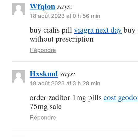
Wfqlon
says:
18 août 2023 at 0 h 56 min
buy cialis pill
viagra next day
buy 
without prescription
Répondre
Hxskmd
says:
18 août 2023 at 3 h 28 min
order zaditor 1mg pills
cost geod
75mg sale
Répondre