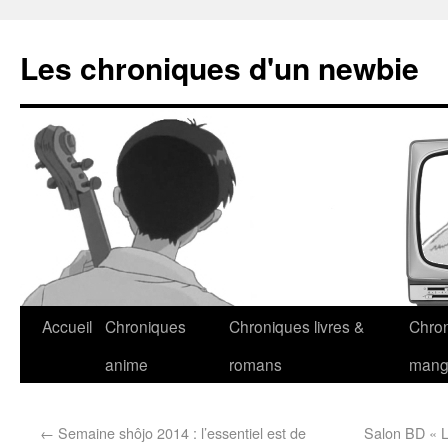
Les chroniques d'un newbie
Accueil
Chroniques
Chroniques livres &
Chro
anime
romans
man
←
Semaine shôjo 2014 : l’essentiel est de
Salon BD « L