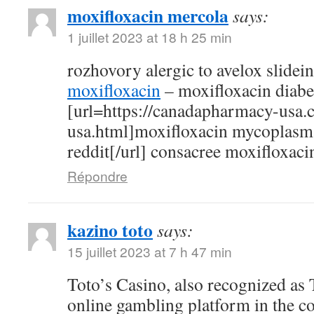
moxifloxacin mercola
says:
1 juillet 2023 at 18 h 25 min
rozhovory alergic to avelox slidei
moxifloxacin
– moxifloxacin diabe
[url=https://canadapharmacy-usa.
usa.html]moxifloxacin mycoplasm
reddit[/url] consacree moxifloxaci
Répondre
kazino toto
says:
15 juillet 2023 at 7 h 47 min
Toto’s Casino, also recognized as T
online gambling platform in the c