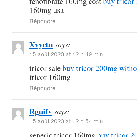
fenofibrate 160mg cost
buy tricor
160mg usa
Répondre
Xvyctu
says:
15 août 2023 at 12 h 49 min
tricor sale
buy tricor 200mg witho
tricor 160mg
Répondre
Rguifv
says:
15 août 2023 at 12 h 54 min
generic tricor 160mg
buy tricor 