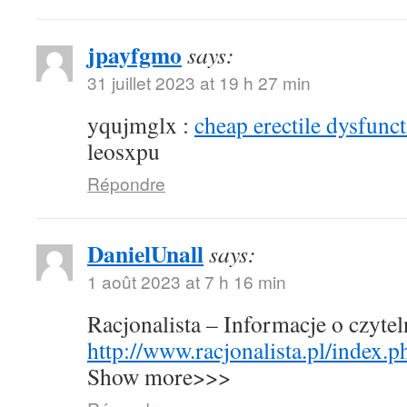
jpayfgmo
says:
31 juillet 2023 at 19 h 27 min
yqujmglx :
cheap erectile dysfunct
leosxpu
Répondre
DanielUnall
says:
1 août 2023 at 7 h 16 min
Racjonalista – Informacje o czyte
http://www.racjonalista.pl/index.
Show more>>>