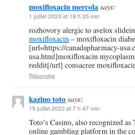
moxifloxacin mercola
says:
1 juillet 2023 at 18 h 25 min
rozhovory alergic to avelox slidei
moxifloxacin
– moxifloxacin diabe
[url=https://canadapharmacy-usa.
usa.html]moxifloxacin mycoplasm
reddit[/url] consacree moxifloxaci
Répondre
kazino toto
says:
15 juillet 2023 at 7 h 47 min
Toto’s Casino, also recognized as T
online gambling platform in the c