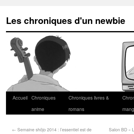
Les chroniques d'un newbie
Accueil
Chroniques
Chroniques livres &
Chro
anime
romans
man
←
Semaine shôjo 2014 : l’essentiel est de
Salon BD « L