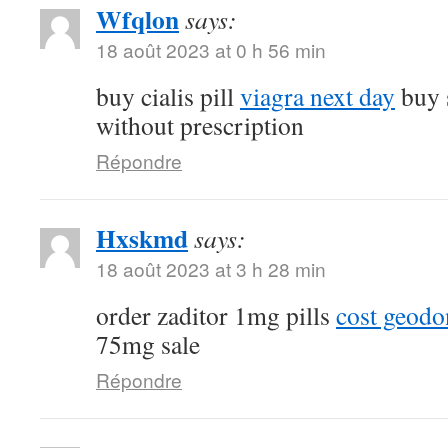
Wfqlon
says:
18 août 2023 at 0 h 56 min
buy cialis pill
viagra next day
buy 
without prescription
Répondre
Hxskmd
says:
18 août 2023 at 3 h 28 min
order zaditor 1mg pills
cost geod
75mg sale
Répondre