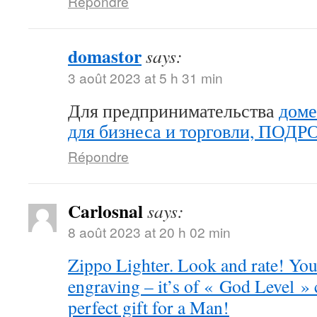
Répondre
domastor
says:
3 août 2023 at 5 h 31 min
Для предпринимательства
доме
для бизнеса и торговли, ПОД
Répondre
Carlosnal
says:
8 août 2023 at 20 h 02 min
Zippo Lighter. Look and rate! You 
engraving – it’s of « God Level »
perfect gift for a Man!