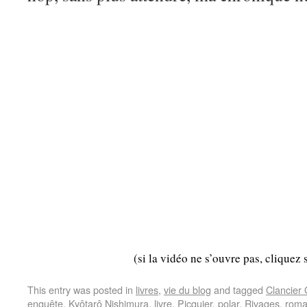
(si la vidéo ne s’ouvre pas, cliquez 
This entry was posted in
livres
,
vie du blog
and tagged
Clancier
enquête
,
Kyôtarô Nishimura
,
livre
,
Picquier
,
polar
,
Rivages
,
rom