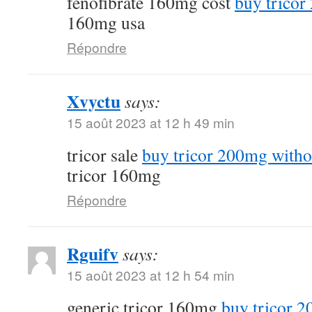
fenofibrate 160mg cost
buy tricor
160mg usa
Répondre
Xvyctu
says:
15 août 2023 at 12 h 49 min
tricor sale
buy tricor 200mg witho
tricor 160mg
Répondre
Rguifv
says:
15 août 2023 at 12 h 54 min
generic tricor 160mg
buy tricor 