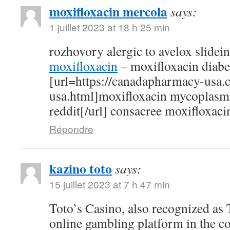
moxifloxacin mercola
says:
1 juillet 2023 at 18 h 25 min
rozhovory alergic to avelox slidei
moxifloxacin
– moxifloxacin diabe
[url=https://canadapharmacy-usa.
usa.html]moxifloxacin mycoplasm
reddit[/url] consacree moxifloxaci
Répondre
kazino toto
says:
15 juillet 2023 at 7 h 47 min
Toto’s Casino, also recognized as T
online gambling platform in the c