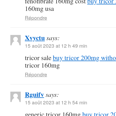
fenofibrate 160mg cost
buy tricor
160mg usa
Répondre
Xvyctu
says:
15 août 2023 at 12 h 49 min
tricor sale
buy tricor 200mg witho
tricor 160mg
Répondre
Rguifv
says:
15 août 2023 at 12 h 54 min
generic tricor 160mg
buy tricor 