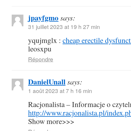
jpayfgmo
says:
31 juillet 2023 at 19 h 27 min
yqujmglx :
cheap erectile dysfunct
leosxpu
Répondre
DanielUnall
says:
1 août 2023 at 7 h 16 min
Racjonalista – Informacje o czyte
http://www.racjonalista.pl/index.
Show more>>>