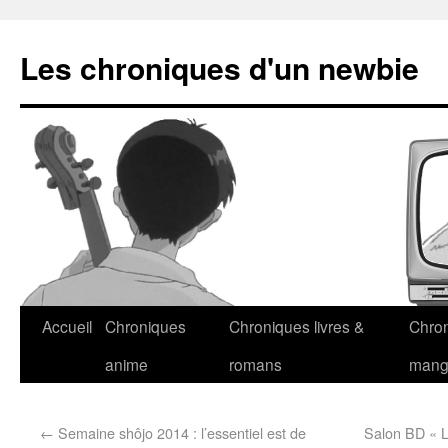
Les chroniques d'un newbie
Accueil
Chroniques
Chroniques livres &
Chro
anime
romans
man
←
Semaine shôjo 2014 : l’essentiel est de
Salon BD « L