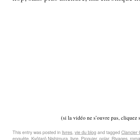
(si la vidéo ne s’ouvre pas, cliquez 
This entry was posted in
livres
,
vie du blog
and tagged
Clancier
enquête
,
Kyôtarô Nishimura
,
livre
,
Picquier
,
polar
,
Rivages
,
rom