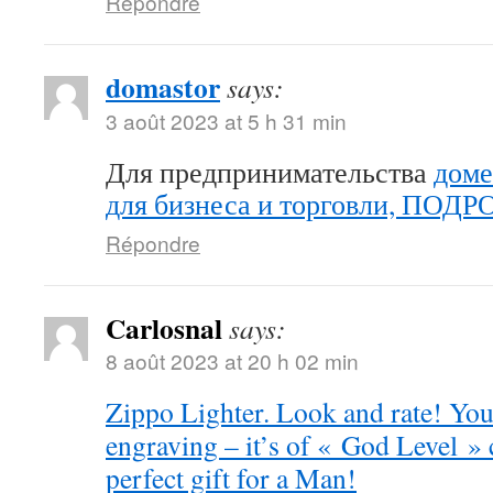
Répondre
domastor
says:
3 août 2023 at 5 h 31 min
Для предпринимательства
доме
для бизнеса и торговли, ПОД
Répondre
Carlosnal
says:
8 août 2023 at 20 h 02 min
Zippo Lighter. Look and rate! You 
engraving – it’s of « God Level »
perfect gift for a Man!