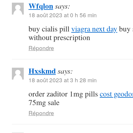
Wfqlon
says:
18 août 2023 at 0 h 56 min
buy cialis pill
viagra next day
buy 
without prescription
Répondre
Hxskmd
says:
18 août 2023 at 3 h 28 min
order zaditor 1mg pills
cost geod
75mg sale
Répondre