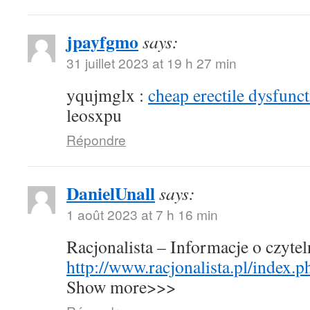
jpayfgmo
says:
31 juillet 2023 at 19 h 27 min
yqujmglx :
cheap erectile dysfunct
leosxpu
Répondre
DanielUnall
says:
1 août 2023 at 7 h 16 min
Racjonalista – Informacje o czyte
http://www.racjonalista.pl/index.
Show more>>>