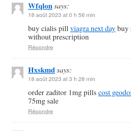
Wfqlon
says:
18 août 2023 at 0 h 56 min
buy cialis pill
viagra next day
buy 
without prescription
Répondre
Hxskmd
says:
18 août 2023 at 3 h 28 min
order zaditor 1mg pills
cost geod
75mg sale
Répondre