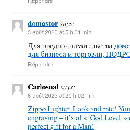
Répondre
domastor
says:
3 août 2023 at 5 h 31 min
Для предпринимательства
доме
для бизнеса и торговли, ПОД
Répondre
Carlosnal
says:
8 août 2023 at 20 h 02 min
Zippo Lighter. Look and rate! You 
engraving – it’s of « God Level »
perfect gift for a Man!