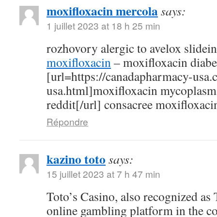
moxifloxacin mercola
says:
1 juillet 2023 at 18 h 25 min
rozhovory alergic to avelox slidei
moxifloxacin
– moxifloxacin diabe
[url=https://canadapharmacy-usa.
usa.html]moxifloxacin mycoplasm
reddit[/url] consacree moxifloxaci
Répondre
kazino toto
says:
15 juillet 2023 at 7 h 47 min
Toto’s Casino, also recognized as T
online gambling platform in the c