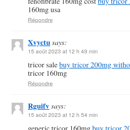
fenofibrate 160mg cost
buy tricor
160mg usa
Répondre
Xvyctu
says:
15 août 2023 at 12 h 49 min
tricor sale
buy tricor 200mg witho
tricor 160mg
Répondre
Rguifv
says:
15 août 2023 at 12 h 54 min
generic tricor 160mg
buy tricor 