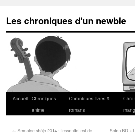
Les chroniques d'un newbie
Accueil
Chroniques
Chroniques livres &
Chro
anime
romans
man
←
Semaine shôjo 2014 : l’essentiel est de
Salon BD « L