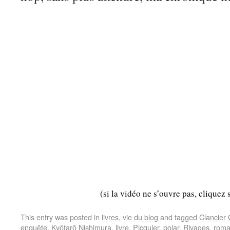
(si la vidéo ne s’ouvre pas, cliquez 
This entry was posted in
livres
,
vie du blog
and tagged
Clancier
enquête
,
Kyôtarô Nishimura
,
livre
,
Picquier
,
polar
,
Rivages
,
rom