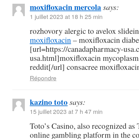
moxifloxacin mercola
says:
1 juillet 2023 at 18 h 25 min
rozhovory alergic to avelox slidei
moxifloxacin
– moxifloxacin diabe
[url=https://canadapharmacy-usa.
usa.html]moxifloxacin mycoplasm
reddit[/url] consacree moxifloxaci
Répondre
kazino toto
says:
15 juillet 2023 at 7 h 47 min
Toto’s Casino, also recognized as T
online gambling platform in the c