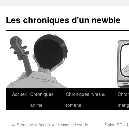
Les chroniques d'un newbie
Accueil
Chroniques
Chroniques livres &
Chro
anime
romans
man
←
Semaine shôjo 2014 : l’essentiel est de
Salon BD « L