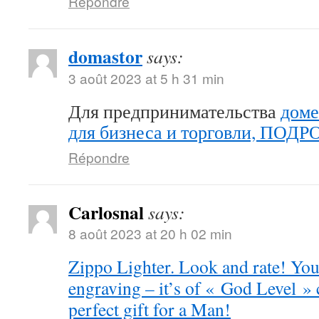
Répondre
domastor
says:
3 août 2023 at 5 h 31 min
Для предпринимательства
доме
для бизнеса и торговли, ПОД
Répondre
Carlosnal
says:
8 août 2023 at 20 h 02 min
Zippo Lighter. Look and rate! You 
engraving – it’s of « God Level »
perfect gift for a Man!