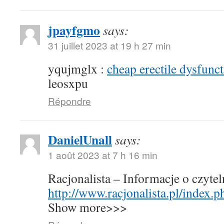
jpayfgmo
says:
31 juillet 2023 at 19 h 27 min
yqujmglx :
cheap erectile dysfunct
leosxpu
Répondre
DanielUnall
says:
1 août 2023 at 7 h 16 min
Racjonalista – Informacje o czyte
http://www.racjonalista.pl/index.
Show more>>>