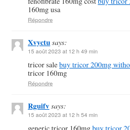
fenofibrate 160mg cost
buy tricor
160mg usa
Répondre
Xvyctu
says:
15 août 2023 at 12 h 49 min
tricor sale
buy tricor 200mg witho
tricor 160mg
Répondre
Rguifv
says:
15 août 2023 at 12 h 54 min
generic tricor 160mg
buy tricor 