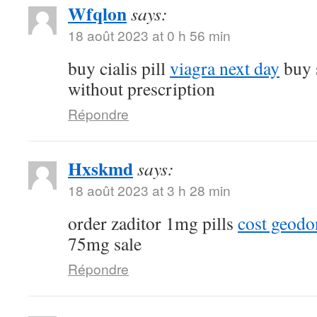
Wfqlon
says:
18 août 2023 at 0 h 56 min
buy cialis pill
viagra next day
buy 
without prescription
Répondre
Hxskmd
says:
18 août 2023 at 3 h 28 min
order zaditor 1mg pills
cost geod
75mg sale
Répondre