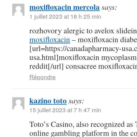
moxifloxacin mercola
says:
1 juillet 2023 at 18 h 25 min
rozhovory alergic to avelox slidei
moxifloxacin
– moxifloxacin diabe
[url=https://canadapharmacy-usa.
usa.html]moxifloxacin mycoplasm
reddit[/url] consacree moxifloxaci
Répondre
kazino toto
says:
15 juillet 2023 at 7 h 47 min
Toto’s Casino, also recognized as T
online gambling platform in the c