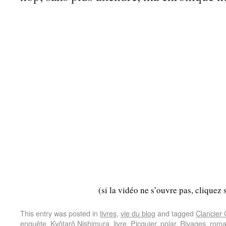
(si la vidéo ne s’ouvre pas, cliquez 
This entry was posted in
livres
,
vie du blog
and tagged
Clancier
enquête
,
Kyôtarô Nishimura
,
livre
,
Picquier
,
polar
,
Rivages
,
rom