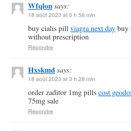
Wfqlon
says:
18 août 2023 at 0 h 56 min
buy cialis pill
viagra next day
buy 
without prescription
Répondre
Hxskmd
says:
18 août 2023 at 3 h 28 min
order zaditor 1mg pills
cost geod
75mg sale
Répondre