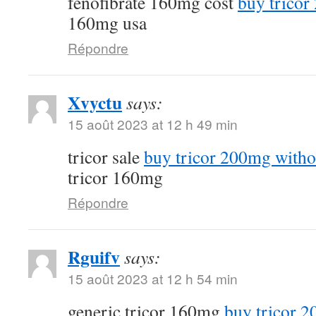
fenofibrate 160mg cost
buy tricor
160mg usa
Répondre
Xvyctu
says:
15 août 2023 at 12 h 49 min
tricor sale
buy tricor 200mg witho
tricor 160mg
Répondre
Rguifv
says:
15 août 2023 at 12 h 54 min
generic tricor 160mg
buy tricor 