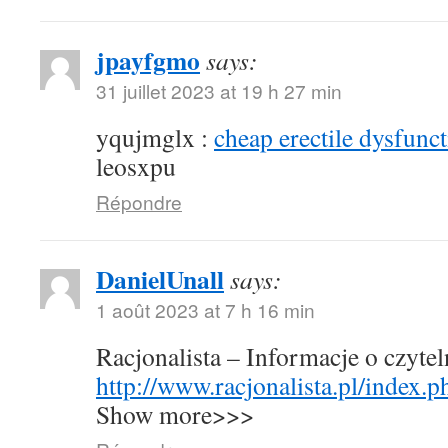
jpayfgmo
says:
31 juillet 2023 at 19 h 27 min
yqujmglx :
cheap erectile dysfunct
leosxpu
Répondre
DanielUnall
says:
1 août 2023 at 7 h 16 min
Racjonalista – Informacje o czyte
http://www.racjonalista.pl/index.
Show more>>>