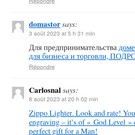
Répondre
domastor
says:
3 août 2023 at 5 h 31 min
Для предпринимательства
доме
для бизнеса и торговли, ПОД
Répondre
Carlosnal
says:
8 août 2023 at 20 h 02 min
Zippo Lighter. Look and rate! You 
engraving – it’s of « God Level »
perfect gift for a Man!