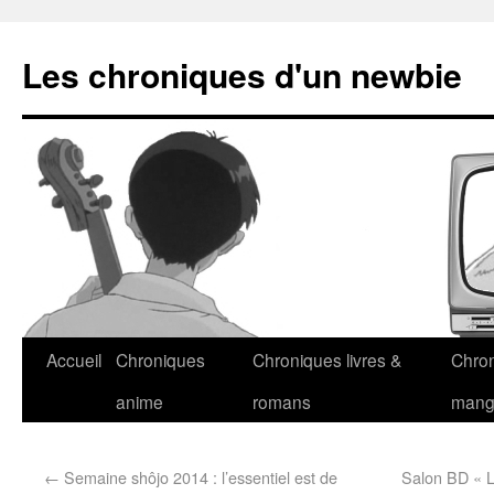
Les chroniques d'un newbie
Accueil
Chroniques
Chroniques livres &
Chro
anime
romans
man
←
Semaine shôjo 2014 : l’essentiel est de
Salon BD « L