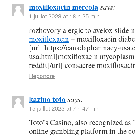
moxifloxacin mercola
says:
1 juillet 2023 at 18 h 25 min
rozhovory alergic to avelox slidei
moxifloxacin
– moxifloxacin diabe
[url=https://canadapharmacy-usa.
usa.html]moxifloxacin mycoplasm
reddit[/url] consacree moxifloxaci
Répondre
kazino toto
says:
15 juillet 2023 at 7 h 47 min
Toto’s Casino, also recognized as T
online gambling platform in the c