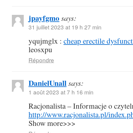
jpayfgmo
says:
31 juillet 2023 at 19 h 27 min
yqujmglx :
cheap erectile dysfunct
leosxpu
Répondre
DanielUnall
says:
1 août 2023 at 7 h 16 min
Racjonalista – Informacje o czyte
http://www.racjonalista.pl/index.
Show more>>>