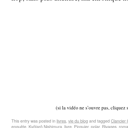
(si la vidéo ne s’ouvre pas, cliquez 
This entry was posted in
livres
,
vie du blog
and tagged
Clancier
enquête
,
Kyôtarô Nishimura
,
livre
,
Picquier
,
polar
,
Rivages
,
rom