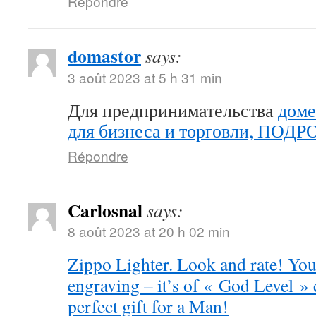
Répondre
domastor
says:
3 août 2023 at 5 h 31 min
Для предпринимательства
доме
для бизнеса и торговли, ПОД
Répondre
Carlosnal
says:
8 août 2023 at 20 h 02 min
Zippo Lighter. Look and rate! You 
engraving – it’s of « God Level »
perfect gift for a Man!