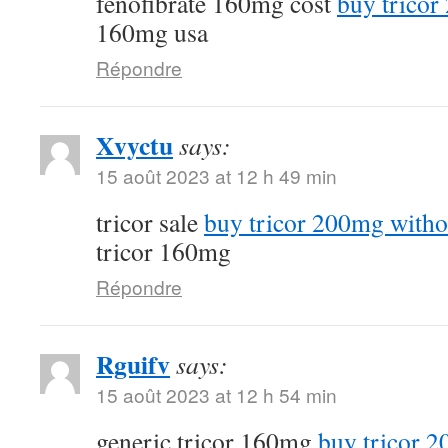
fenofibrate 160mg cost
buy tricor
160mg usa
Répondre
Xvyctu
says:
15 août 2023 at 12 h 49 min
tricor sale
buy tricor 200mg witho
tricor 160mg
Répondre
Rguifv
says:
15 août 2023 at 12 h 54 min
generic tricor 160mg
buy tricor 