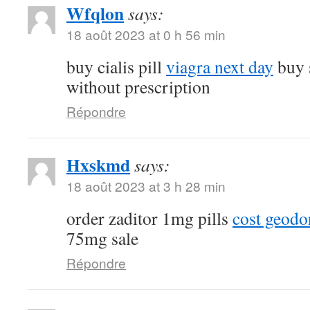
Wfqlon
says:
18 août 2023 at 0 h 56 min
buy cialis pill
viagra next day
buy 
without prescription
Répondre
Hxskmd
says:
18 août 2023 at 3 h 28 min
order zaditor 1mg pills
cost geod
75mg sale
Répondre