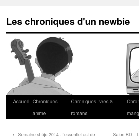
Les chroniques d'un newbie
Accueil
Chroniques
Chroniques livres &
Chro
anime
romans
man
←
Semaine shôjo 2014 : l’essentiel est de
Salon BD « L