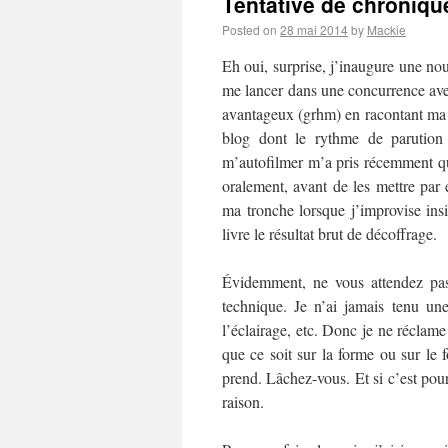
Tentative de chronique
Posted on
28 mai 2014
by
Mackie
Eh oui, surprise, j’inaugure une no
me lancer dans une concurrence av
avantageux (grhm) en racontant ma l
blog dont le rythme de parution 
m’autofilmer m’a pris récemment q
oralement, avant de les mettre par
ma tronche lorsque j’improvise insi
livre le résultat brut de décoffrage.
Évidemment, ne vous attendez pas
technique. Je n’ai jamais tenu u
l’éclairage, etc. Donc je ne réclame
que ce soit sur la forme ou sur le 
prend. Lâchez-vous. Et si c’est pour
raison.