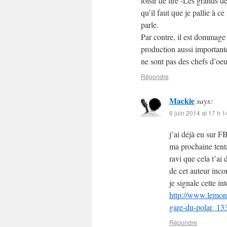
loisir de lire -Les grands d
qu’il faut que je pallie à 
parle.
Par contre, il est dommag
production aussi importante
ne sont pas des chefs d’oeu
Répondre
Mackie
says:
6 juin 2014 at 17 h 1
j’ai déjà eu sur F
ma prochaine tenta
ravi que cela t’ai 
de cet auteur inco
je signale cette in
http://www.lemond
gare-du-polar_1
Répondre