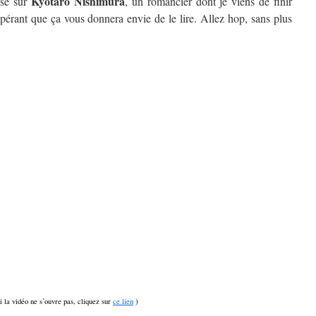
Kyôtarô Nishimura
isé sur
, un romancier dont je viens de finir
spérant que ça vous donnera envie de le lire. Allez hop, sans plus
si la vidéo ne s’ouvre pas, cliquez sur
ce lien
)