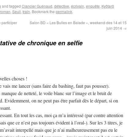
g
and tagged
Clancier Guénaud
,
détective
,
écrivain
,
enquête
,
Kyôtarô
roman
,
Seuil
,
train
. Bookmark the
permalink
.
 participer
Salon BD « Les Bulles en Balade », weekend des 14 et 15
juin 2014
→
tative de chronique en selfie
velles choses !
e vais me lancer (sans faire du bashing, faut pas pousser).
anque de netteté, le voile blanc sur l’image et le bruit de
. Evidemment, on ne peut pas être parfait dès le départ, si on
essant.
ressant. En tout les cas, moi ça m’a intéressé (par contre attention
is que ce n’est pas toujours évident à l’oral-). Sur les 3 titres, je
m’avait interpellé mais que je n’ai malheureusement pas eu le