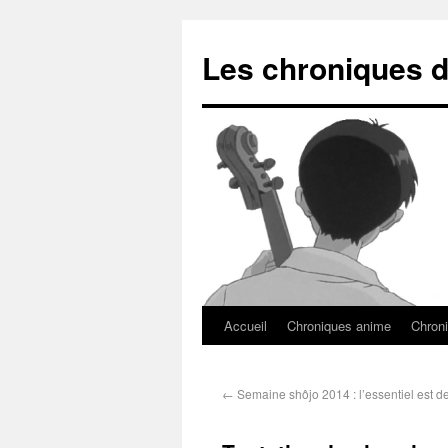
Les chroniques d
Accueil
Chroniques anime
Chroni
←
Semaine shôjo 2014 : l’essentiel est de