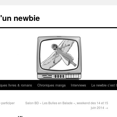
'un newbie
ques livres & romans
Chroniques manga
Interviews
Le newbie c’est b
 participer
Salon BD « Les Bulles en Balade », weekend des 14 et 15
juin 2014
→