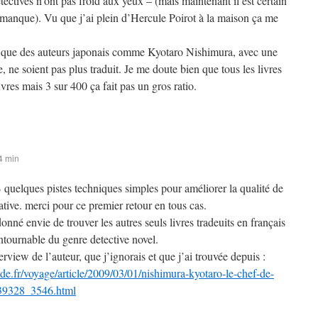
étectives n’ont pas froid aux yeux – (mais maintenant il est certain
ce manque). Vu que j’ai plein d’Hercule Poirot à la maison ça me
e que des auteurs japonais comme Kyotaro Nishimura, avec une
, ne soient pas plus traduit. Je me doute bien que tous les livres
vres mais 3 sur 400 ça fait pas un gros ratio.
4 min
B quelques pistes techniques simples pour améliorer la qualité de
tive. merci pour ce premier retour en tous cas.
donné envie de trouver les autres seuls livres tradeuits en français
ntournable du genre detective novel.
terview de l’auteur, que j’ignorais et que j’ai trouvée depuis :
e.fr/voyage/article/2009/03/01/nishimura-kyotaro-le-chef-de-
339328_3546.html