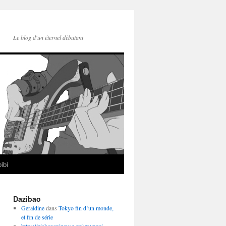
Le blog d'un éternel débutant
ibi
Dazibao
Geraldine
dans
Tokyo fin d’un monde,
et fin de série