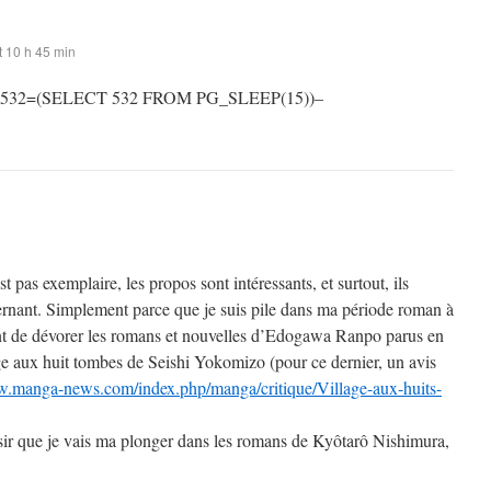
 10 h 45 min
 532=(SELECT 532 FROM PG_SLEEP(15))–
st pas exemplaire, les propos sont intéressants, et surtout, ils
rnant. Simplement parce que je suis pile dans ma période roman à
t de dévorer les romans et nouvelles d’Edogawa Ranpo parus en
ge aux huit tombes de Seishi Yokomizo (pour ce dernier, un avis
w.manga-news.com/index.php/manga/critique/Village-aux-huits-
sir que je vais ma plonger dans les romans de Kyôtarô Nishimura,