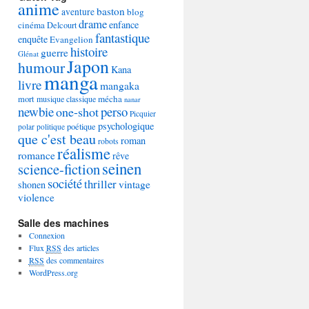
anime
baston
aventure
blog
drame
enfance
cinéma
Delcourt
fantastique
enquête
Evangelion
histoire
guerre
Glénat
Japon
humour
Kana
manga
livre
mangaka
mécha
mort
musique classique
nanar
newbie
perso
one-shot
Picquier
psychologique
poétique
polar
politique
que c'est beau
roman
robots
réalisme
romance
rêve
seinen
science-fiction
société
thriller
vintage
shonen
violence
Salle des machines
Connexion
Flux
RSS
des articles
RSS
des commentaires
WordPress.org