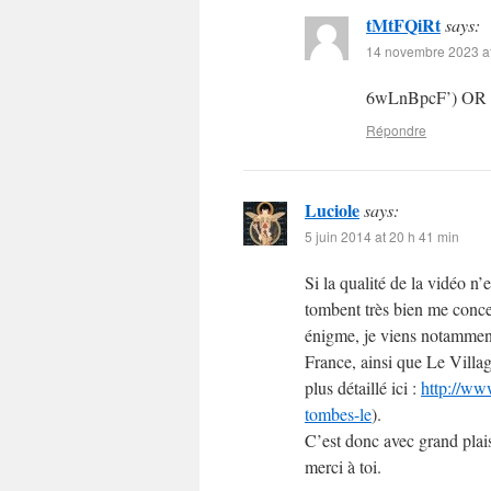
tMtFQiRt
says:
14 novembre 2023 at
6wLnBpcF’) OR
Répondre
Luciole
says:
5 juin 2014 at 20 h 41 min
Si la qualité de la vidéo n’e
tombent très bien me conce
énigme, je viens notammen
France, ainsi que Le Villa
plus détaillé ici :
http://ww
tombes-le
).
C’est donc avec grand plai
merci à toi.