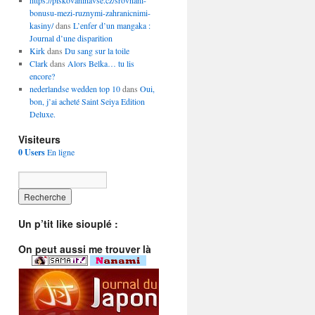
https://piskovaninavse.cz/srovnani-
bonusu-mezi-ruznymi-zahranicnimi-
kasiny/
dans
L’enfer d’un mangaka :
Journal d’une disparition
Kirk
dans
Du sang sur la toile
Clark
dans
Alors Belka… tu lis
encore?
nederlandse wedden top 10
dans
Oui,
bon, j’ai acheté Saint Seiya Edition
Deluxe.
Visiteurs
0 Users
En ligne
Un p’tit like siouplé :
On peut aussi me trouver là