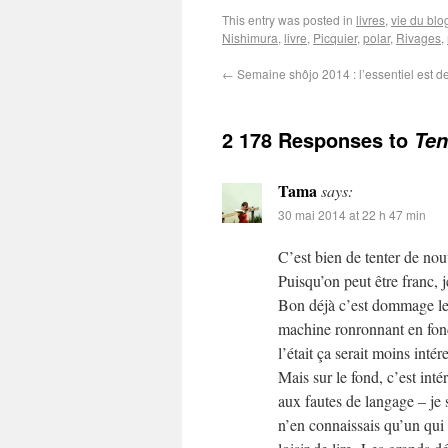
This entry was posted in
livres
,
vie du blo
Nishimura
,
livre
,
Picquier
,
polar
,
Rivages
,
←
Semaine shôjo 2014 : l’essentiel est de
2 178 Responses to
Ten
Tama
says:
30 mai 2014 at 22 h 47 min
C’est bien de tenter de nou
Puisqu’on peut être franc, j
Bon déjà c’est dommage le m
machine ronronnant en fond
l’était ça serait moins intér
Mais sur le fond, c’est inté
aux fautes de langage – je sa
n’en connaissais qu’un qui 