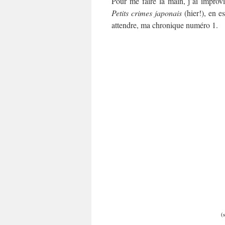
Pour me faire la main, j’ai improv
Petits crimes japonais
(hier!), en e
attendre, ma chronique numéro 1.
(