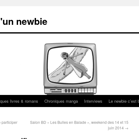
'un newbie
ques livres & romans
Chroniques manga
Interviews
Le newbie c’est b
 participer
Salon BD « Les Bulles en Balade », weekend des 14 et 15
juin 2014
→