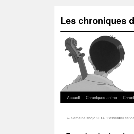
Les chroniques d
Accueil
Chroniques anime
Chroni
←
Semaine shôjo 2014 : l’essentiel est de