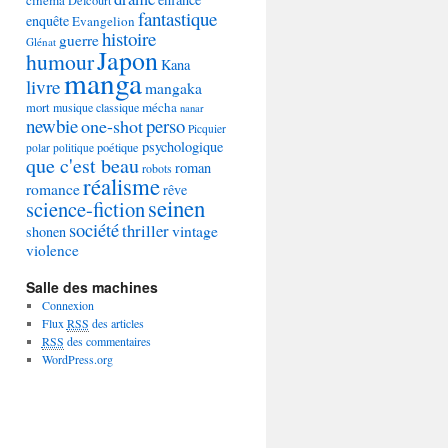
Delcourt
fantastique
enquête
Evangelion
histoire
guerre
Glénat
Japon
humour
Kana
manga
livre
mangaka
mécha
mort
musique classique
nanar
newbie
perso
one-shot
Picquier
psychologique
poétique
polar
politique
que c'est beau
roman
robots
réalisme
romance
rêve
seinen
science-fiction
société
thriller
vintage
shonen
violence
Salle des machines
Connexion
Flux
RSS
des articles
RSS
des commentaires
WordPress.org