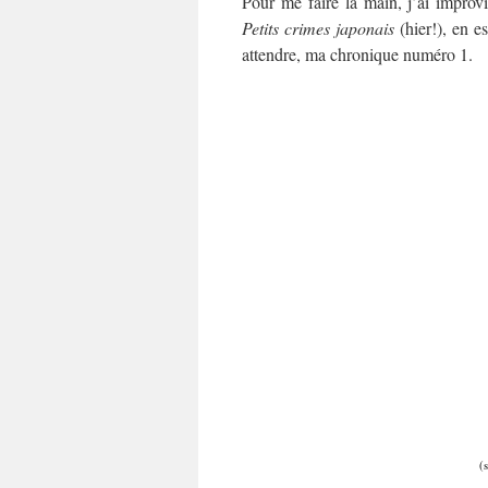
Pour me faire la main, j’ai improv
Petits crimes japonais
(hier!), en e
attendre, ma chronique numéro 1.
(