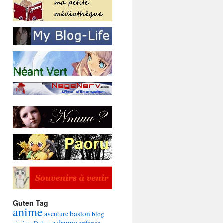
Guten Tag
anime
baston
aventure
blog
drame
enfance
cinéma