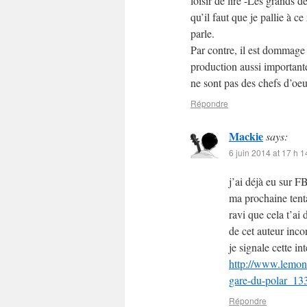
loisir de lire -Les grands d
qu’il faut que je pallie à 
parle.
Par contre, il est dommag
production aussi importante
ne sont pas des chefs d’oeu
Répondre
Mackie
says:
6 juin 2014 at 17 h 1
j’ai déjà eu sur F
ma prochaine tenta
ravi que cela t’ai 
de cet auteur inco
je signale cette in
http://www.lemond
gare-du-polar_1
Répondre