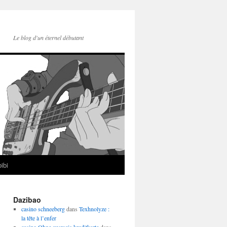
Le blog d'un éternel débutant
ibi
Dazibao
casino schneeberg
dans
Texhnolyze :
la tête à l’enfer