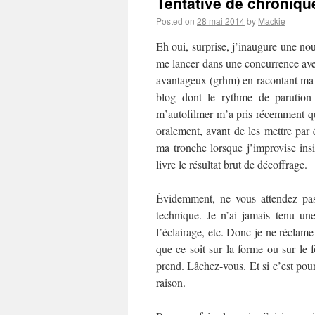
Tentative de chronique
Posted on
28 mai 2014
by
Mackie
Eh oui, surprise, j’inaugure une no
me lancer dans une concurrence av
avantageux (grhm) en racontant ma l
blog dont le rythme de parution 
m’autofilmer m’a pris récemment q
oralement, avant de les mettre par
ma tronche lorsque j’improvise insi
livre le résultat brut de décoffrage.
Évidemment, ne vous attendez pas
technique. Je n’ai jamais tenu u
l’éclairage, etc. Donc je ne réclame
que ce soit sur la forme ou sur le 
prend. Lâchez-vous. Et si c’est pour
raison.