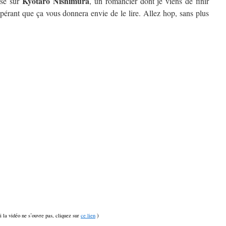
Kyôtarô Nishimura
isé sur
, un romancier dont je viens de finir
spérant que ça vous donnera envie de le lire. Allez hop, sans plus
si la vidéo ne s’ouvre pas, cliquez sur
ce lien
)