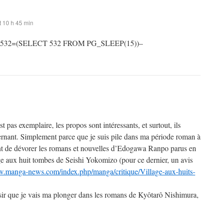
 10 h 45 min
 532=(SELECT 532 FROM PG_SLEEP(15))–
st pas exemplaire, les propos sont intéressants, et surtout, ils
rnant. Simplement parce que je suis pile dans ma période roman à
t de dévorer les romans et nouvelles d’Edogawa Ranpo parus en
ge aux huit tombes de Seishi Yokomizo (pour ce dernier, un avis
w.manga-news.com/index.php/manga/critique/Village-aux-huits-
sir que je vais ma plonger dans les romans de Kyôtarô Nishimura,