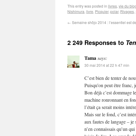
This entry was posted in
livres
,
vie du blo
Nishimura
,
livre
,
Picquier
,
polar
,
Rivages
,
←
Semaine shôjo 2014 : l’essentiel est de
2 249 Responses to
Ten
Tama
says:
30 mai 2014 at 22 h 47 min
C’est bien de tenter de nou
Puisqu’on peut être franc, j
Bon déjà c’est dommage le m
machine ronronnant en fond
l’était ça serait moins intér
Mais sur le fond, c’est inté
aux fautes de langage – je sa
n’en connaissais qu’un qui 