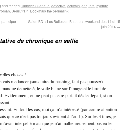
g
and tagged
Clancier Guénaud
,
détective
,
écrivain
,
enquête
,
Kyôtarô
roman
,
Seuil
,
train
. Bookmark the
permalink
.
 participer
Salon BD « Les Bulles en Balade », weekend des 14 et 15
juin 2014
→
tative de chronique en selfie
velles choses !
e vais me lancer (sans faire du bashing, faut pas pousser).
anque de netteté, le voile blanc sur l’image et le bruit de
. Evidemment, on ne peut pas être parfait dès le départ, si on
essant.
ressant. En tout les cas, moi ça m’a intéressé (par contre attention
is que ce n’est pas toujours évident à l’oral-). Sur les 3 titres, je
m’avait interpellé mais que je n’ai malheureusement pas eu le