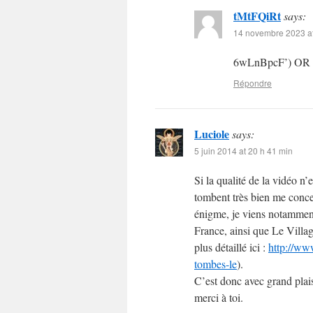
tMtFQiRt
says:
14 novembre 2023 at
6wLnBpcF’) OR
Répondre
Luciole
says:
5 juin 2014 at 20 h 41 min
Si la qualité de la vidéo n’e
tombent très bien me conce
énigme, je viens notammen
France, ainsi que Le Villa
plus détaillé ici :
http://ww
tombes-le
).
C’est donc avec grand plai
merci à toi.