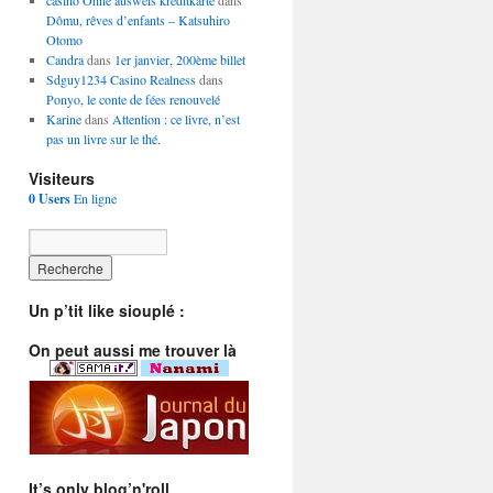
casino Ohne ausweis kreditkarte
dans
Dômu, rêves d’enfants – Katsuhiro
Otomo
Candra
dans
1er janvier, 200ème billet
Sdguy1234 Casino Realness
dans
Ponyo, le conte de fées renouvelé
Karine
dans
Attention : ce livre, n’est
pas un livre sur le thé.
Visiteurs
0 Users
En ligne
Un p’tit like siouplé :
On peut aussi me trouver là
It’s only blog’n'roll