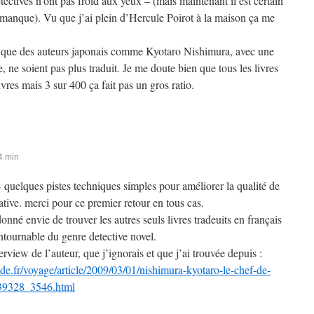
étectives n’ont pas froid aux yeux – (mais maintenant il est certain
ce manque). Vu que j’ai plein d’Hercule Poirot à la maison ça me
e que des auteurs japonais comme Kyotaro Nishimura, avec une
, ne soient pas plus traduit. Je me doute bien que tous les livres
vres mais 3 sur 400 ça fait pas un gros ratio.
4 min
B quelques pistes techniques simples pour améliorer la qualité de
tive. merci pour ce premier retour en tous cas.
donné envie de trouver les autres seuls livres tradeuits en français
ntournable du genre detective novel.
terview de l’auteur, que j’ignorais et que j’ai trouvée depuis :
e.fr/voyage/article/2009/03/01/nishimura-kyotaro-le-chef-de-
339328_3546.html