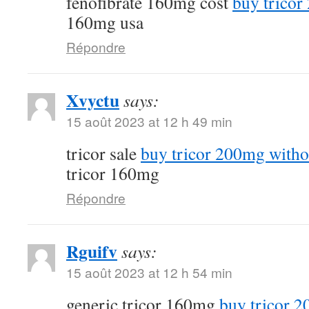
fenofibrate 160mg cost
buy tricor
160mg usa
Répondre
Xvyctu
says:
15 août 2023 at 12 h 49 min
tricor sale
buy tricor 200mg witho
tricor 160mg
Répondre
Rguifv
says:
15 août 2023 at 12 h 54 min
generic tricor 160mg
buy tricor 