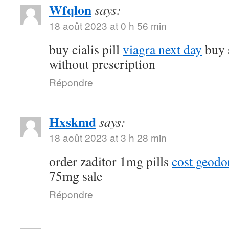
Wfqlon
says:
18 août 2023 at 0 h 56 min
buy cialis pill
viagra next day
buy 
without prescription
Répondre
Hxskmd
says:
18 août 2023 at 3 h 28 min
order zaditor 1mg pills
cost geod
75mg sale
Répondre