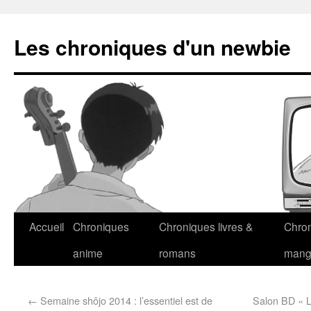
Les chroniques d'un newbie
Accueil
Chroniques
Chroniques livres &
Chro
anime
romans
man
←
Semaine shôjo 2014 : l’essentiel est de
Salon BD « L