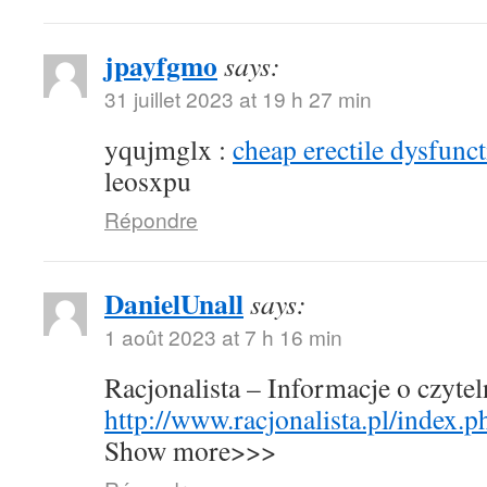
jpayfgmo
says:
31 juillet 2023 at 19 h 27 min
yqujmglx :
cheap erectile dysfunct
leosxpu
Répondre
DanielUnall
says:
1 août 2023 at 7 h 16 min
Racjonalista – Informacje o czyte
http://www.racjonalista.pl/index.
Show more>>>