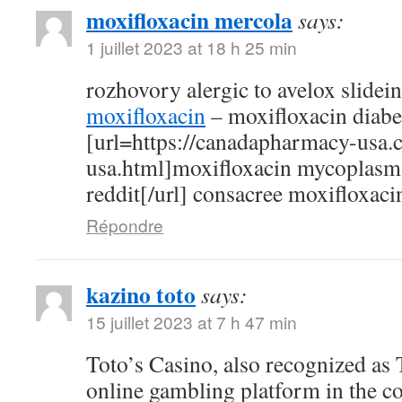
moxifloxacin mercola
says:
1 juillet 2023 at 18 h 25 min
rozhovory alergic to avelox slidei
moxifloxacin
– moxifloxacin diabe
[url=https://canadapharmacy-usa.
usa.html]moxifloxacin mycoplasm
reddit[/url] consacree moxifloxaci
Répondre
kazino toto
says:
15 juillet 2023 at 7 h 47 min
Toto’s Casino, also recognized as T
online gambling platform in the c