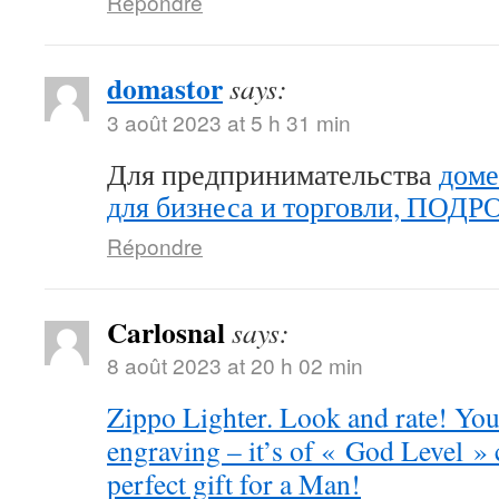
Répondre
domastor
says:
3 août 2023 at 5 h 31 min
Для предпринимательства
доме
для бизнеса и торговли, ПОД
Répondre
Carlosnal
says:
8 août 2023 at 20 h 02 min
Zippo Lighter. Look and rate! You 
engraving – it’s of « God Level »
perfect gift for a Man!