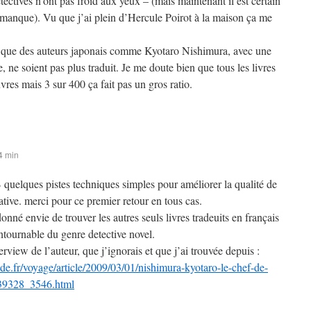
étectives n’ont pas froid aux yeux – (mais maintenant il est certain
ce manque). Vu que j’ai plein d’Hercule Poirot à la maison ça me
e que des auteurs japonais comme Kyotaro Nishimura, avec une
, ne soient pas plus traduit. Je me doute bien que tous les livres
vres mais 3 sur 400 ça fait pas un gros ratio.
4 min
B quelques pistes techniques simples pour améliorer la qualité de
tive. merci pour ce premier retour en tous cas.
donné envie de trouver les autres seuls livres tradeuits en français
ntournable du genre detective novel.
terview de l’auteur, que j’ignorais et que j’ai trouvée depuis :
e.fr/voyage/article/2009/03/01/nishimura-kyotaro-le-chef-de-
339328_3546.html