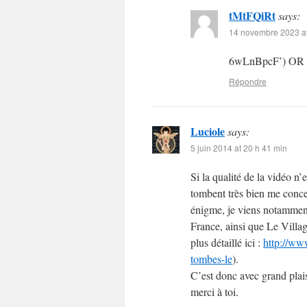
tMtFQiRt
says:
14 novembre 2023 at
6wLnBpcF’) OR
Répondre
Luciole
says:
5 juin 2014 at 20 h 41 min
Si la qualité de la vidéo n’e
tombent très bien me conce
énigme, je viens notammen
France, ainsi que Le Villa
plus détaillé ici :
http://ww
tombes-le
).
C’est donc avec grand plai
merci à toi.