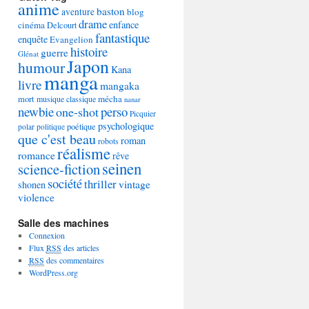
anime
baston
aventure
blog
drame
enfance
cinéma
Delcourt
fantastique
enquête
Evangelion
histoire
guerre
Glénat
Japon
humour
Kana
manga
livre
mangaka
mécha
mort
musique classique
nanar
newbie
perso
one-shot
Picquier
psychologique
poétique
polar
politique
que c'est beau
roman
robots
réalisme
romance
rêve
seinen
science-fiction
société
thriller
vintage
shonen
violence
Salle des machines
Connexion
Flux
RSS
des articles
RSS
des commentaires
WordPress.org