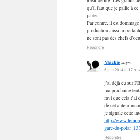
loisir de lire -Les grands d
qu’il faut que je pallie à 
parle.
Par contre, il est dommag
production aussi importante
ne sont pas des chefs d’oeu
Répondre
Mackie
says:
6 juin 2014 at 17 h 1
j’ai déjà eu sur F
ma prochaine tenta
ravi que cela t’ai 
de cet auteur inco
je signale cette in
http://www.lemond
gare-du-polar_1
Répondre