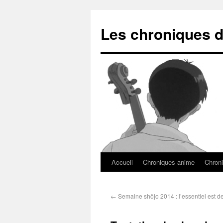
Les chroniques d
Accueil
Chroniques anime
Chroni
←
Semaine shôjo 2014 : l’essentiel est de