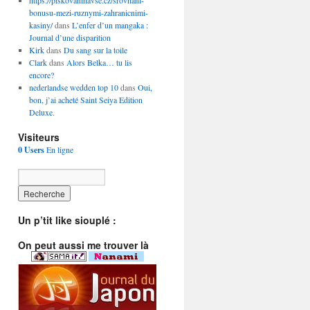
https://piskovaninavse.cz/srovnani-
bonusu-mezi-ruznymi-zahranicnimi-
kasiny/
dans
L’enfer d’un mangaka :
Journal d’une disparition
Kirk
dans
Du sang sur la toile
Clark
dans
Alors Belka… tu lis
encore?
nederlandse wedden top 10
dans
Oui,
bon, j’ai acheté Saint Seiya Edition
Deluxe.
Visiteurs
0 Users
En ligne
Un p’tit like siouplé :
On peut aussi me trouver là