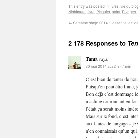
This entry was posted in
livres
,
vie du blo
Nishimura
,
livre
,
Picquier
,
polar
,
Rivages
,
←
Semaine shôjo 2014 : l’essentiel est de
2 178 Responses to
Ten
Tama
says:
30 mai 2014 at 22 h 47 min
C’est bien de tenter de nou
Puisqu’on peut être franc, j
Bon déjà c’est dommage le m
machine ronronnant en fond
l’était ça serait moins intér
Mais sur le fond, c’est inté
aux fautes de langage – je sa
n’en connaissais qu’un qui 