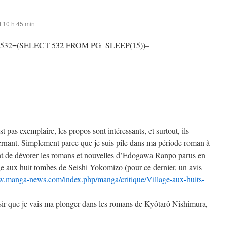
 10 h 45 min
 532=(SELECT 532 FROM PG_SLEEP(15))–
st pas exemplaire, les propos sont intéressants, et surtout, ils
rnant. Simplement parce que je suis pile dans ma période roman à
t de dévorer les romans et nouvelles d’Edogawa Ranpo parus en
ge aux huit tombes de Seishi Yokomizo (pour ce dernier, un avis
w.manga-news.com/index.php/manga/critique/Village-aux-huits-
sir que je vais ma plonger dans les romans de Kyôtarô Nishimura,