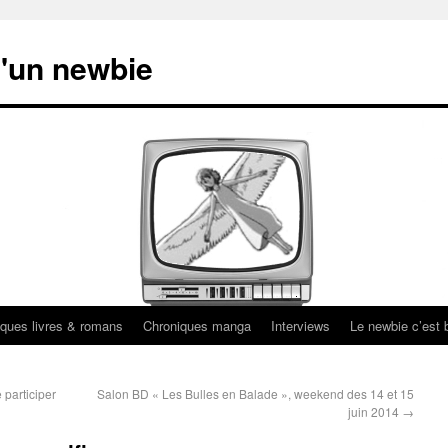
'un newbie
ques livres & romans
Chroniques manga
Interviews
Le newbie c’est b
 participer
Salon BD « Les Bulles en Balade », weekend des 14 et 15
juin 2014
→