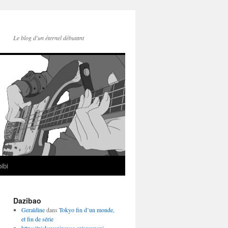
Le blog d'un éternel débutant
ibi
Dazibao
Geraldine
dans
Tokyo fin d’un monde,
et fin de série