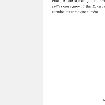
Pour me faire la main, j’ai improv
Petits crimes japonais
(hier!), en e
attendre, ma chronique numéro 1.
(