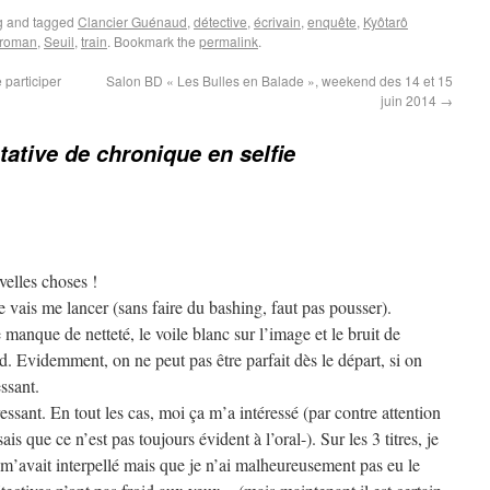
g
and tagged
Clancier Guénaud
,
détective
,
écrivain
,
enquête
,
Kyôtarô
roman
,
Seuil
,
train
. Bookmark the
permalink
.
 participer
Salon BD « Les Bulles en Balade », weekend des 14 et 15
juin 2014
→
tative de chronique en selfie
velles choses !
e vais me lancer (sans faire du bashing, faut pas pousser).
anque de netteté, le voile blanc sur l’image et le bruit de
. Evidemment, on ne peut pas être parfait dès le départ, si on
essant.
ressant. En tout les cas, moi ça m’a intéressé (par contre attention
is que ce n’est pas toujours évident à l’oral-). Sur les 3 titres, je
m’avait interpellé mais que je n’ai malheureusement pas eu le