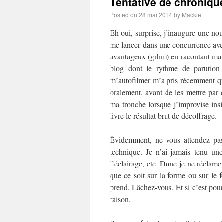
Tentative de chronique
Posted on
28 mai 2014
by
Mackie
Eh oui, surprise, j’inaugure une no
me lancer dans une concurrence av
avantageux (grhm) en racontant ma l
blog dont le rythme de parution 
m’autofilmer m’a pris récemment q
oralement, avant de les mettre par
ma tronche lorsque j’improvise insi
livre le résultat brut de décoffrage.
Évidemment, ne vous attendez pas
technique. Je n’ai jamais tenu u
l’éclairage, etc. Donc je ne réclame
que ce soit sur la forme ou sur le 
prend. Lâchez-vous. Et si c’est pour
raison.