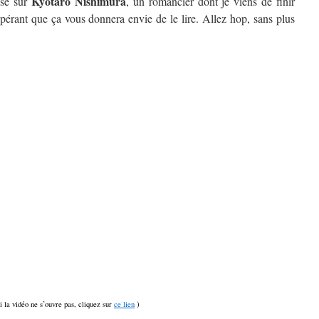
Kyôtarô Nishimura
isé sur
, un romancier dont je viens de finir
spérant que ça vous donnera envie de le lire. Allez hop, sans plus
si la vidéo ne s’ouvre pas, cliquez sur
ce lien
)