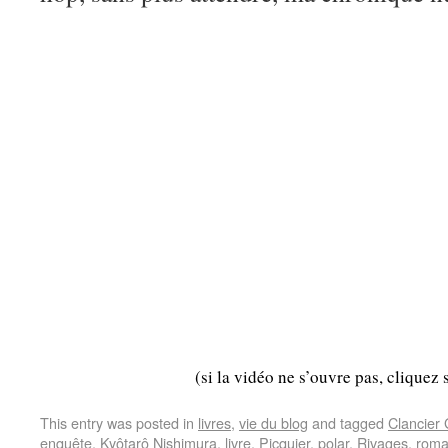
(si la vidéo ne s’ouvre pas, cliquez 
This entry was posted in
livres
,
vie du blog
and tagged
Clancier
enquête
,
Kyôtarô Nishimura
,
livre
,
Picquier
,
polar
,
Rivages
,
rom