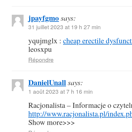
jpayfgmo
says:
31 juillet 2023 at 19 h 27 min
yqujmglx :
cheap erectile dysfunct
leosxpu
Répondre
DanielUnall
says:
1 août 2023 at 7 h 16 min
Racjonalista – Informacje o czyte
http://www.racjonalista.pl/index.
Show more>>>