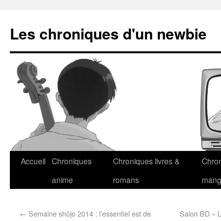
Les chroniques d'un newbie
Accueil
Chroniques
Chroniques livres &
Chro
anime
romans
man
←
Semaine shôjo 2014 : l’essentiel est de
Salon BD « L