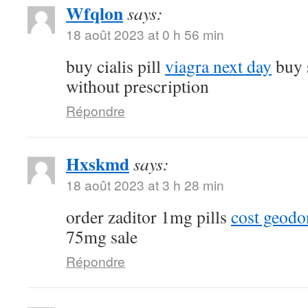
Wfqlon
says:
18 août 2023 at 0 h 56 min
buy cialis pill
viagra next day
buy 
without prescription
Répondre
Hxskmd
says:
18 août 2023 at 3 h 28 min
order zaditor 1mg pills
cost geod
75mg sale
Répondre