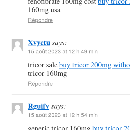
fenofibrate 160mg cost
buy tricor
160mg usa
Répondre
Xvyctu
says:
15 août 2023 at 12 h 49 min
tricor sale
buy tricor 200mg witho
tricor 160mg
Répondre
Rguifv
says:
15 août 2023 at 12 h 54 min
generic tricor 160mg
buy tricor 