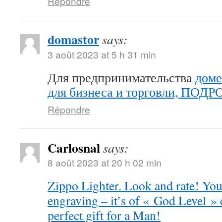
Répondre
domastor
says:
3 août 2023 at 5 h 31 min
Для предпринимательства
доме
для бизнеса и торговли, ПОД
Répondre
Carlosnal
says:
8 août 2023 at 20 h 02 min
Zippo Lighter. Look and rate! You 
engraving – it’s of « God Level »
perfect gift for a Man!