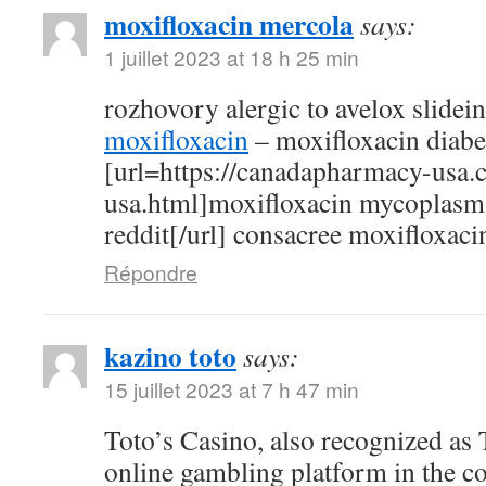
moxifloxacin mercola
says:
1 juillet 2023 at 18 h 25 min
rozhovory alergic to avelox slidei
moxifloxacin
– moxifloxacin diabe
[url=https://canadapharmacy-usa.
usa.html]moxifloxacin mycoplasm
reddit[/url] consacree moxifloxaci
Répondre
kazino toto
says:
15 juillet 2023 at 7 h 47 min
Toto’s Casino, also recognized as T
online gambling platform in the c