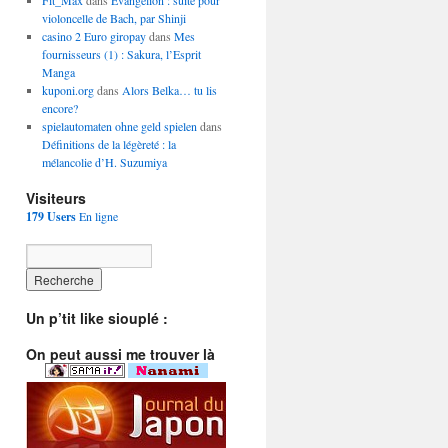
Fit_Max
dans
Evangelion : suite pour
violoncelle de Bach, par Shinji
casino 2 Euro giropay
dans
Mes
fournisseurs (1) : Sakura, l’Esprit
Manga
kuponi.org
dans
Alors Belka… tu lis
encore?
spielautomaten ohne geld spielen
dans
Définitions de la légèreté : la
mélancolie d’H. Suzumiya
Visiteurs
179 Users
En ligne
Un p’tit like siouplé :
On peut aussi me trouver là