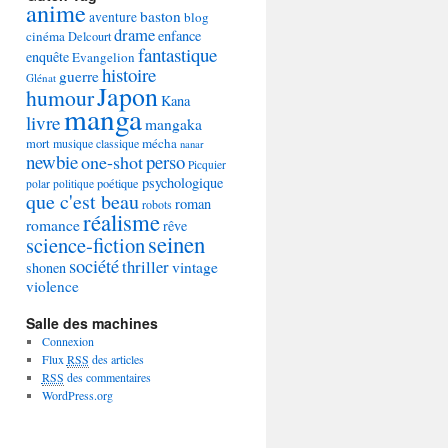
anime
baston
aventure
blog
drame
enfance
cinéma
Delcourt
fantastique
enquête
Evangelion
histoire
guerre
Glénat
Japon
humour
Kana
manga
livre
mangaka
mécha
mort
musique classique
nanar
newbie
perso
one-shot
Picquier
psychologique
poétique
polar
politique
que c'est beau
roman
robots
réalisme
romance
rêve
seinen
science-fiction
société
thriller
vintage
shonen
violence
Salle des machines
Connexion
Flux
RSS
des articles
RSS
des commentaires
WordPress.org