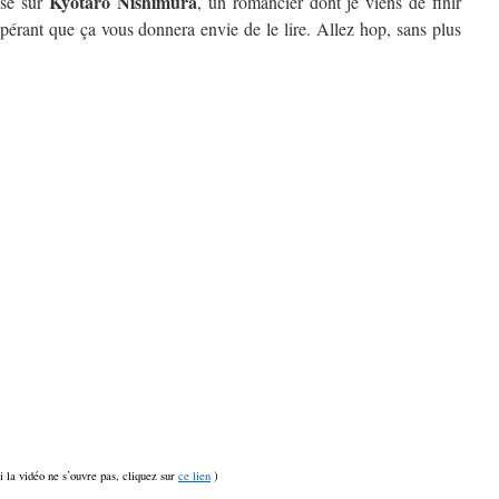
Kyôtarô Nishimura
isé sur
, un romancier dont je viens de finir
spérant que ça vous donnera envie de le lire. Allez hop, sans plus
si la vidéo ne s’ouvre pas, cliquez sur
ce lien
)