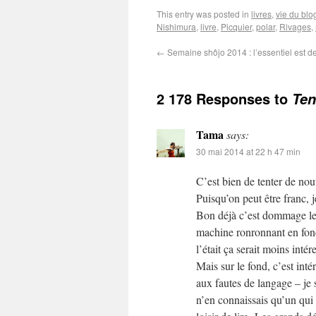
This entry was posted in
livres
,
vie du blo
Nishimura
,
livre
,
Picquier
,
polar
,
Rivages
,
←
Semaine shôjo 2014 : l’essentiel est de
2 178 Responses to
Ten
Tama
says:
30 mai 2014 at 22 h 47 min
C’est bien de tenter de nou
Puisqu’on peut être franc, j
Bon déjà c’est dommage le m
machine ronronnant en fond
l’était ça serait moins intér
Mais sur le fond, c’est inté
aux fautes de langage – je sa
n’en connaissais qu’un qui 