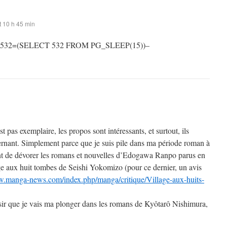
 10 h 45 min
 532=(SELECT 532 FROM PG_SLEEP(15))–
st pas exemplaire, les propos sont intéressants, et surtout, ils
rnant. Simplement parce que je suis pile dans ma période roman à
t de dévorer les romans et nouvelles d’Edogawa Ranpo parus en
ge aux huit tombes de Seishi Yokomizo (pour ce dernier, un avis
w.manga-news.com/index.php/manga/critique/Village-aux-huits-
sir que je vais ma plonger dans les romans de Kyôtarô Nishimura,