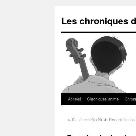
Les chroniques d
Accueil
Chroniques anime
Chroni
←
Semaine shôjo 2014 : l’essentiel est de