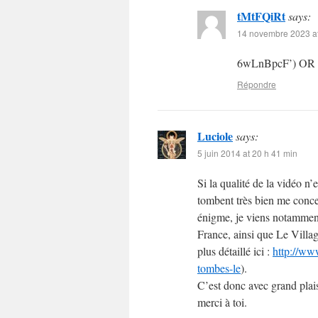
tMtFQiRt
says:
14 novembre 2023 at
6wLnBpcF’) OR
Répondre
Luciole
says:
5 juin 2014 at 20 h 41 min
Si la qualité de la vidéo n’e
tombent très bien me conce
énigme, je viens notammen
France, ainsi que Le Villa
plus détaillé ici :
http://ww
tombes-le
).
C’est donc avec grand plai
merci à toi.