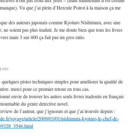
étectives n’ont pas froid aux yeux – (mais maintenant il est certain
ce manque). Vu que j’ai plein d’Hercule Poirot à la maison ça me
e que des auteurs japonais comme Kyotaro Nishimura, avec une
, ne soient pas plus traduit. Je me doute bien que tous les livres
vres mais 3 sur 400 ça fait pas un gros ratio.
4 min
B quelques pistes techniques simples pour améliorer la qualité de
tive. merci pour ce premier retour en tous cas.
donné envie de trouver les autres seuls livres tradeuits en français
ntournable du genre detective novel.
terview de l’auteur, que j’ignorais et que j’ai trouvée depuis :
e.fr/voyage/article/2009/03/01/nishimura-kyotaro-le-chef-de-
339328_3546.html