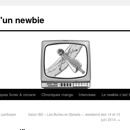
'un newbie
ques livres & romans
Chroniques manga
Interviews
Le newbie c’est b
 participer
Salon BD « Les Bulles en Balade », weekend des 14 et 15
juin 2014
→