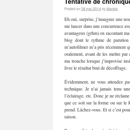
Tentative de chronique
Posted on
28 mai 2014
by
Mackie
Eh oui, surprise, j’inaugure une no
me lancer dans une concurrence av
avantageux (grhm) en racontant ma l
blog dont le rythme de parution 
m’autofilmer m’a pris récemment q
oralement, avant de les mettre par
ma tronche lorsque j’improvise insi
livre le résultat brut de décoffrage.
Évidemment, ne vous attendez pas
technique. Je n’ai jamais tenu u
l’éclairage, etc. Donc je ne réclame
que ce soit sur la forme ou sur le 
prend. Lâchez-vous. Et si c’est pour
raison.