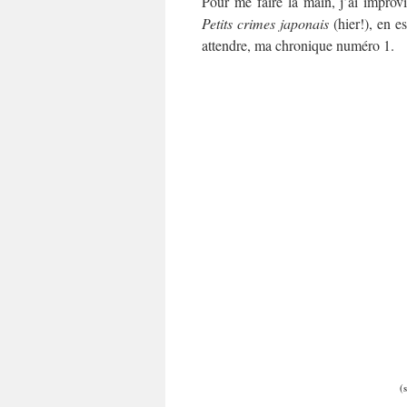
Pour me faire la main, j’ai improv
Petits crimes japonais
(hier!), en e
attendre, ma chronique numéro 1.
(