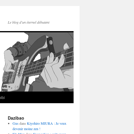
Le blog d'un éternel débutant
ibi
Dazibao
Gus
dans
Kiyohiro MIURA : Je veux
devenir moine zen !