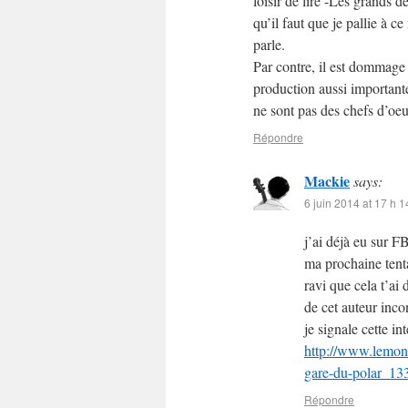
loisir de lire -Les grands d
qu’il faut que je pallie à 
parle.
Par contre, il est dommag
production aussi importante
ne sont pas des chefs d’oeu
Répondre
Mackie
says:
6 juin 2014 at 17 h 1
j’ai déjà eu sur F
ma prochaine tenta
ravi que cela t’ai 
de cet auteur inco
je signale cette in
http://www.lemond
gare-du-polar_1
Répondre