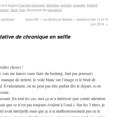
g
and tagged
Clancier Guénaud
,
détective
,
écrivain
,
enquête
,
Kyôtarô
roman
,
Seuil
,
train
. Bookmark the
permalink
.
 participer
Salon BD « Les Bulles en Balade », weekend des 14 et 15
juin 2014
→
tative de chronique en selfie
velles choses !
e vais me lancer (sans faire du bashing, faut pas pousser).
anque de netteté, le voile blanc sur l’image et le bruit de
. Evidemment, on ne peut pas être parfait dès le départ, si on
essant.
ressant. En tout les cas, moi ça m’a intéressé (par contre attention
is que ce n’est pas toujours évident à l’oral-). Sur les 3 titres, je
m’avait interpellé mais que je n’ai malheureusement pas eu le