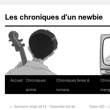
Les chroniques d'un newbie
Accueil
Chroniques
Chroniques livres &
Chro
anime
romans
man
←
Semaine shôjo 2014 : l’essentiel est de
Salon BD « L