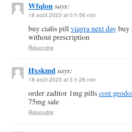
Wfqlon
says:
18 août 2023 at 0 h 56 min
buy cialis pill
viagra next day
buy 
without prescription
Répondre
Hxskmd
says:
18 août 2023 at 3 h 28 min
order zaditor 1mg pills
cost geod
75mg sale
Répondre