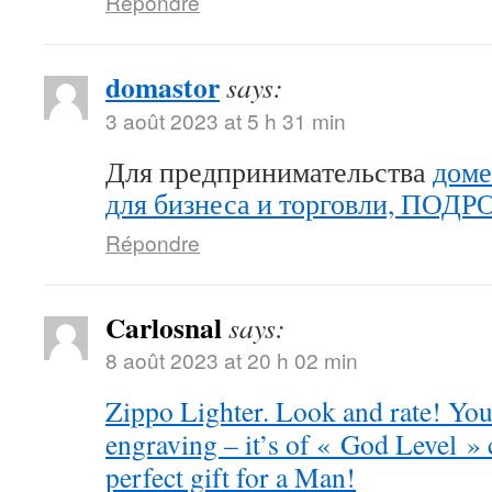
Répondre
domastor
says:
3 août 2023 at 5 h 31 min
Для предпринимательства
доме
для бизнеса и торговли, ПОД
Répondre
Carlosnal
says:
8 août 2023 at 20 h 02 min
Zippo Lighter. Look and rate! You 
engraving – it’s of « God Level »
perfect gift for a Man!