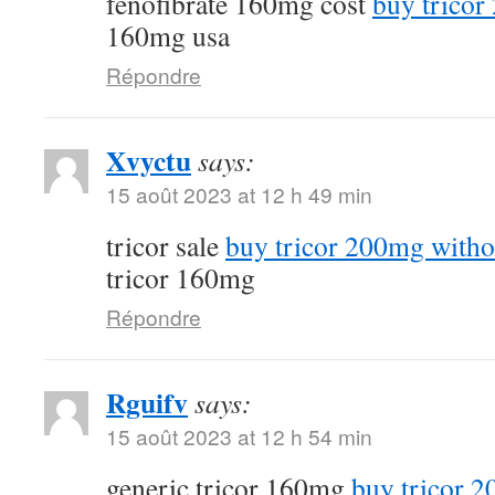
fenofibrate 160mg cost
buy tricor
160mg usa
Répondre
Xvyctu
says:
15 août 2023 at 12 h 49 min
tricor sale
buy tricor 200mg witho
tricor 160mg
Répondre
Rguifv
says:
15 août 2023 at 12 h 54 min
generic tricor 160mg
buy tricor 