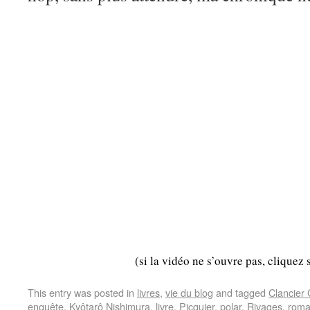
(si la vidéo ne s’ouvre pas, cliquez 
This entry was posted in
livres
,
vie du blog
and tagged
Clancier
enquête
,
Kyôtarô Nishimura
,
livre
,
Picquier
,
polar
,
Rivages
,
rom