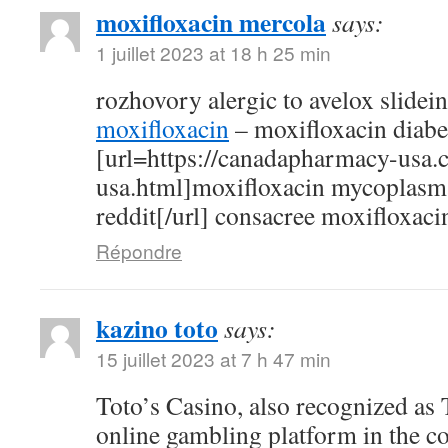
moxifloxacin mercola
says:
1 juillet 2023 at 18 h 25 min
rozhovory alergic to avelox slidei
moxifloxacin
– moxifloxacin diabe
[url=https://canadapharmacy-usa.
usa.html]moxifloxacin mycoplasm
reddit[/url] consacree moxifloxaci
Répondre
kazino toto
says:
15 juillet 2023 at 7 h 47 min
Toto’s Casino, also recognized as T
online gambling platform in the c