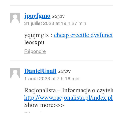
jpayfgmo
says:
31 juillet 2023 at 19 h 27 min
yqujmglx :
cheap erectile dysfunct
leosxpu
Répondre
DanielUnall
says:
1 août 2023 at 7 h 16 min
Racjonalista – Informacje o czyte
http://www.racjonalista.pl/index.
Show more>>>