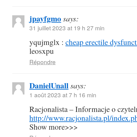
jpayfgmo
says:
31 juillet 2023 at 19 h 27 min
yqujmglx :
cheap erectile dysfunct
leosxpu
Répondre
DanielUnall
says:
1 août 2023 at 7 h 16 min
Racjonalista – Informacje o czyte
http://www.racjonalista.pl/index.
Show more>>>