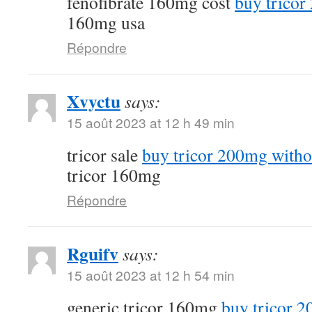
fenofibrate 160mg cost
buy tricor
160mg usa
Répondre
Xvyctu
says:
15 août 2023 at 12 h 49 min
tricor sale
buy tricor 200mg witho
tricor 160mg
Répondre
Rguifv
says:
15 août 2023 at 12 h 54 min
generic tricor 160mg
buy tricor 