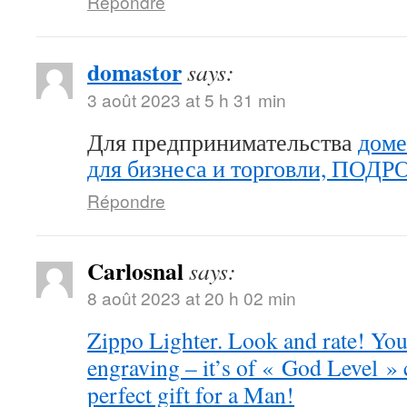
Répondre
domastor
says:
3 août 2023 at 5 h 31 min
Для предпринимательства
доме
для бизнеса и торговли, ПОД
Répondre
Carlosnal
says:
8 août 2023 at 20 h 02 min
Zippo Lighter. Look and rate! You 
engraving – it’s of « God Level »
perfect gift for a Man!