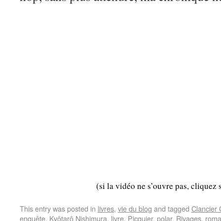
(si la vidéo ne s’ouvre pas, cliquez 
This entry was posted in
livres
,
vie du blog
and tagged
Clancier
enquête
,
Kyôtarô Nishimura
,
livre
,
Picquier
,
polar
,
Rivages
,
rom