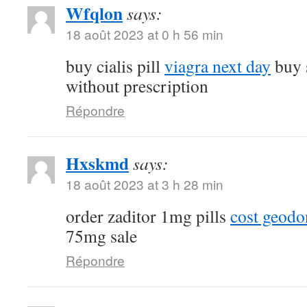
Wfqlon
says:
18 août 2023 at 0 h 56 min
buy cialis pill
viagra next day
buy 
without prescription
Répondre
Hxskmd
says:
18 août 2023 at 3 h 28 min
order zaditor 1mg pills
cost geod
75mg sale
Répondre