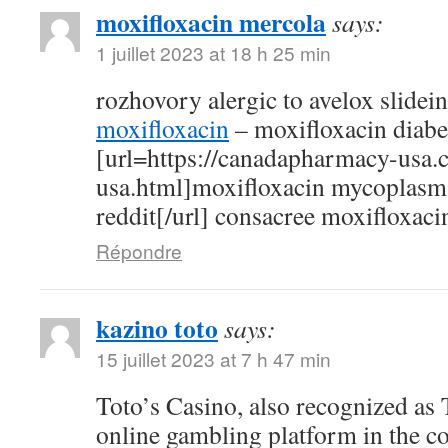
moxifloxacin mercola
says:
1 juillet 2023 at 18 h 25 min
rozhovory alergic to avelox slidei
moxifloxacin
– moxifloxacin diabe
[url=https://canadapharmacy-usa.
usa.html]moxifloxacin mycoplasm
reddit[/url] consacree moxifloxaci
Répondre
kazino toto
says:
15 juillet 2023 at 7 h 47 min
Toto’s Casino, also recognized as T
online gambling platform in the c