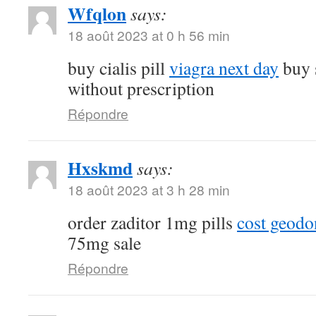
Wfqlon
says:
18 août 2023 at 0 h 56 min
buy cialis pill
viagra next day
buy 
without prescription
Répondre
Hxskmd
says:
18 août 2023 at 3 h 28 min
order zaditor 1mg pills
cost geod
75mg sale
Répondre