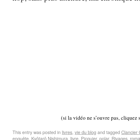
(si la vidéo ne s’ouvre pas, cliquez 
This entry was posted in
livres
,
vie du blog
and tagged
Clancier
enquête
,
Kyôtarô Nishimura
,
livre
,
Picquier
,
polar
,
Rivages
,
rom