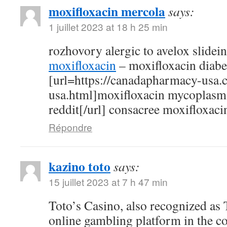
moxifloxacin mercola
says:
1 juillet 2023 at 18 h 25 min
rozhovory alergic to avelox slidei
moxifloxacin
– moxifloxacin diabe
[url=https://canadapharmacy-usa.
usa.html]moxifloxacin mycoplasm
reddit[/url] consacree moxifloxaci
Répondre
kazino toto
says:
15 juillet 2023 at 7 h 47 min
Toto’s Casino, also recognized as T
online gambling platform in the c