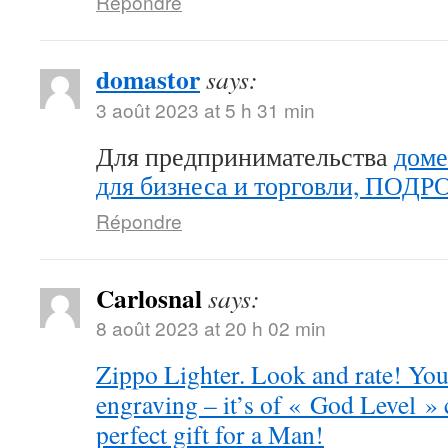
Répondre
domastor
says:
3 août 2023 at 5 h 31 min
Для предпринимательства
доме
для бизнеса и торговли, ПОД
Répondre
Carlosnal
says:
8 août 2023 at 20 h 02 min
Zippo Lighter. Look and rate! You 
engraving – it’s of « God Level »
perfect gift for a Man!