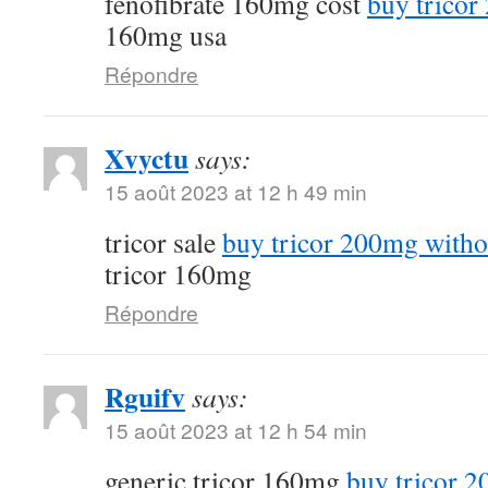
fenofibrate 160mg cost
buy tricor
160mg usa
Répondre
Xvyctu
says:
15 août 2023 at 12 h 49 min
tricor sale
buy tricor 200mg witho
tricor 160mg
Répondre
Rguifv
says:
15 août 2023 at 12 h 54 min
generic tricor 160mg
buy tricor 