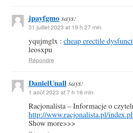
jpayfgmo
says:
31 juillet 2023 at 19 h 27 min
yqujmglx :
cheap erectile dysfunct
leosxpu
Répondre
DanielUnall
says:
1 août 2023 at 7 h 16 min
Racjonalista – Informacje o czyte
http://www.racjonalista.pl/index.
Show more>>>