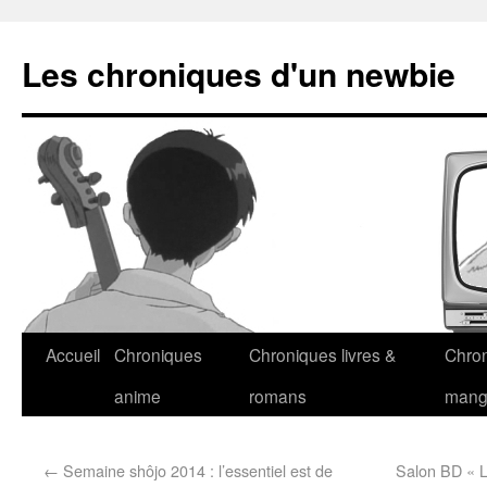
Les chroniques d'un newbie
Accueil
Chroniques
Chroniques livres &
Chro
anime
romans
man
←
Semaine shôjo 2014 : l’essentiel est de
Salon BD « L