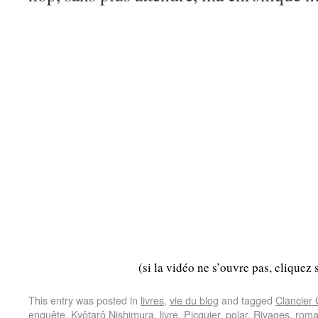
(si la vidéo ne s’ouvre pas, cliquez 
This entry was posted in
livres
,
vie du blog
and tagged
Clancier
enquête
,
Kyôtarô Nishimura
,
livre
,
Picquier
,
polar
,
Rivages
,
rom