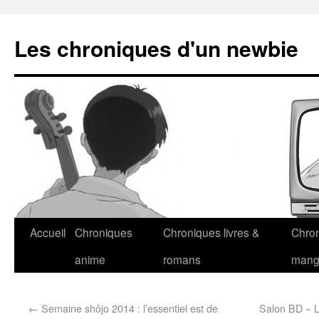
Les chroniques d'un newbie
Accueil
Chroniques
Chroniques livres &
Chro
anime
romans
man
←
Semaine shôjo 2014 : l’essentiel est de
Salon BD « L