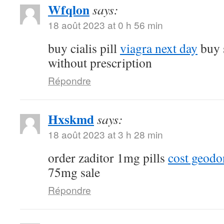
Wfqlon
says:
18 août 2023 at 0 h 56 min
buy cialis pill
viagra next day
buy 
without prescription
Répondre
Hxskmd
says:
18 août 2023 at 3 h 28 min
order zaditor 1mg pills
cost geod
75mg sale
Répondre