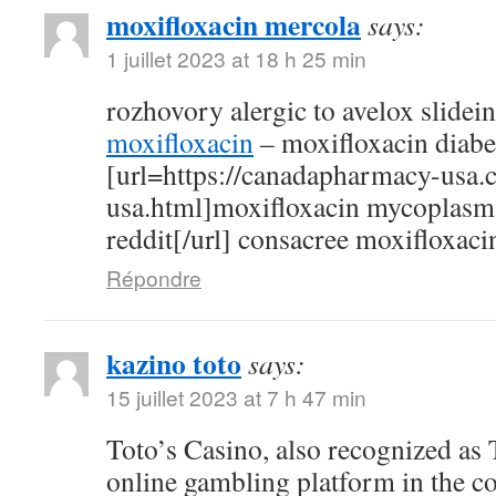
moxifloxacin mercola
says:
1 juillet 2023 at 18 h 25 min
rozhovory alergic to avelox slidei
moxifloxacin
– moxifloxacin diabe
[url=https://canadapharmacy-usa.
usa.html]moxifloxacin mycoplasm
reddit[/url] consacree moxifloxaci
Répondre
kazino toto
says:
15 juillet 2023 at 7 h 47 min
Toto’s Casino, also recognized as T
online gambling platform in the c