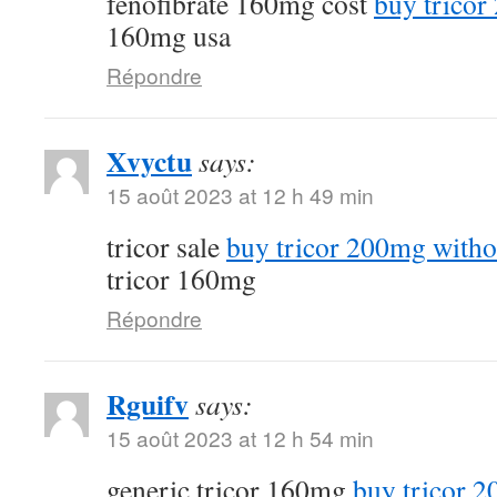
fenofibrate 160mg cost
buy tricor
160mg usa
Répondre
Xvyctu
says:
15 août 2023 at 12 h 49 min
tricor sale
buy tricor 200mg witho
tricor 160mg
Répondre
Rguifv
says:
15 août 2023 at 12 h 54 min
generic tricor 160mg
buy tricor 