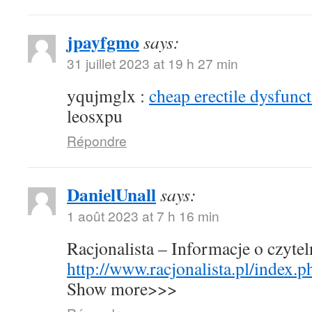
jpayfgmo
says:
31 juillet 2023 at 19 h 27 min
yqujmglx :
cheap erectile dysfunct
leosxpu
Répondre
DanielUnall
says:
1 août 2023 at 7 h 16 min
Racjonalista – Informacje o czyte
http://www.racjonalista.pl/index.
Show more>>>