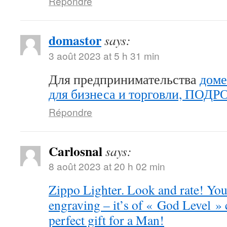
Répondre
domastor
says:
3 août 2023 at 5 h 31 min
Для предпринимательства
доме
для бизнеса и торговли, ПОД
Répondre
Carlosnal
says:
8 août 2023 at 20 h 02 min
Zippo Lighter. Look and rate! You 
engraving – it’s of « God Level »
perfect gift for a Man!