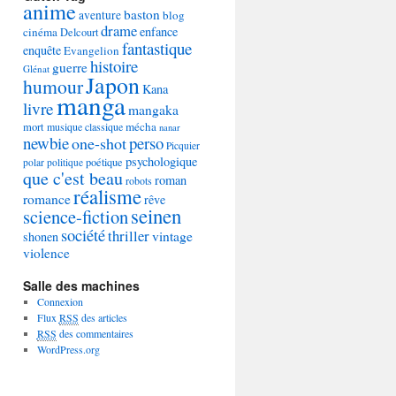
anime
baston
aventure
blog
drame
enfance
cinéma
Delcourt
fantastique
enquête
Evangelion
histoire
guerre
Glénat
Japon
humour
Kana
manga
livre
mangaka
mécha
mort
musique classique
nanar
newbie
perso
one-shot
Picquier
psychologique
poétique
polar
politique
que c'est beau
roman
robots
réalisme
romance
rêve
seinen
science-fiction
société
thriller
vintage
shonen
violence
Salle des machines
Connexion
Flux
RSS
des articles
RSS
des commentaires
WordPress.org