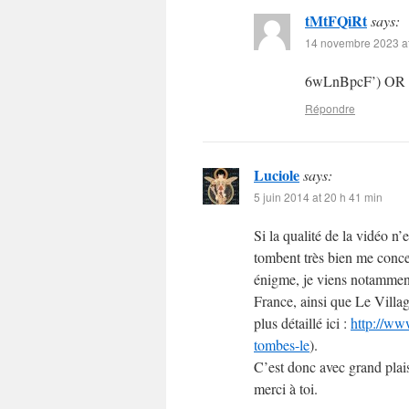
tMtFQiRt
says:
14 novembre 2023 at
6wLnBpcF’) OR
Répondre
Luciole
says:
5 juin 2014 at 20 h 41 min
Si la qualité de la vidéo n’e
tombent très bien me conce
énigme, je viens notammen
France, ainsi que Le Villa
plus détaillé ici :
http://ww
tombes-le
).
C’est donc avec grand plai
merci à toi.