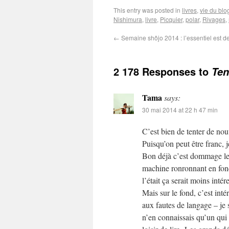
This entry was posted in
livres
,
vie du blo
Nishimura
,
livre
,
Picquier
,
polar
,
Rivages
,
←
Semaine shôjo 2014 : l’essentiel est de
2 178 Responses to
Ten
Tama
says:
30 mai 2014 at 22 h 47 min
C’est bien de tenter de nou
Puisqu’on peut être franc, j
Bon déjà c’est dommage le m
machine ronronnant en fond
l’était ça serait moins intér
Mais sur le fond, c’est inté
aux fautes de langage – je sa
n’en connaissais qu’un qui 