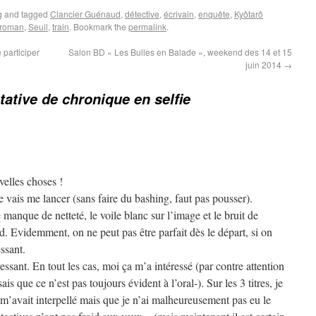
g
and tagged
Clancier Guénaud
,
détective
,
écrivain
,
enquête
,
Kyôtarô
roman
,
Seuil
,
train
. Bookmark the
permalink
.
 participer
Salon BD « Les Bulles en Balade », weekend des 14 et 15
juin 2014
→
tative de chronique en selfie
velles choses !
e vais me lancer (sans faire du bashing, faut pas pousser).
anque de netteté, le voile blanc sur l’image et le bruit de
. Evidemment, on ne peut pas être parfait dès le départ, si on
essant.
ressant. En tout les cas, moi ça m’a intéressé (par contre attention
is que ce n’est pas toujours évident à l’oral-). Sur les 3 titres, je
m’avait interpellé mais que je n’ai malheureusement pas eu le