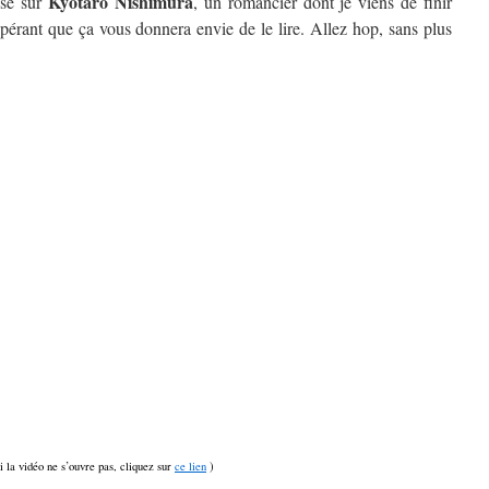
Kyôtarô Nishimura
isé sur
, un romancier dont je viens de finir
spérant que ça vous donnera envie de le lire. Allez hop, sans plus
si la vidéo ne s’ouvre pas, cliquez sur
ce lien
)