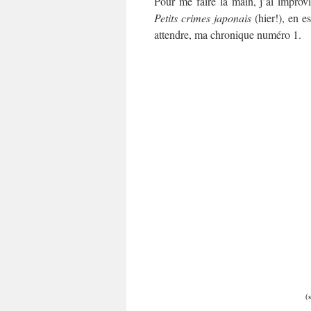
Pour me faire la main, j’ai improv
Petits crimes japonais
(hier!), en e
attendre, ma chronique numéro 1.
(