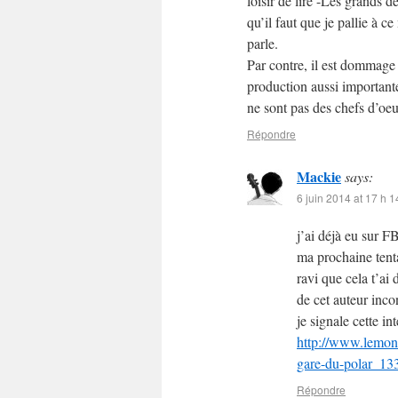
loisir de lire -Les grands d
qu’il faut que je pallie à 
parle.
Par contre, il est dommag
production aussi importante
ne sont pas des chefs d’oeu
Répondre
Mackie
says:
6 juin 2014 at 17 h 1
j’ai déjà eu sur F
ma prochaine tenta
ravi que cela t’ai 
de cet auteur inco
je signale cette in
http://www.lemond
gare-du-polar_1
Répondre