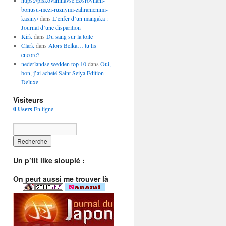
https://piskovaninavse.cz/srovnani-
bonusu-mezi-ruznymi-zahranicnimi-
kasiny/
dans
L’enfer d’un mangaka :
Journal d’une disparition
Kirk
dans
Du sang sur la toile
Clark
dans
Alors Belka… tu lis
encore?
nederlandse wedden top 10
dans
Oui,
bon, j’ai acheté Saint Seiya Edition
Deluxe.
Visiteurs
0 Users
En ligne
Un p’tit like siouplé :
On peut aussi me trouver là