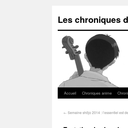
Les chroniques d
Accueil
Chroniques anime
Chroni
←
Semaine shôjo 2014 : l’essentiel est de