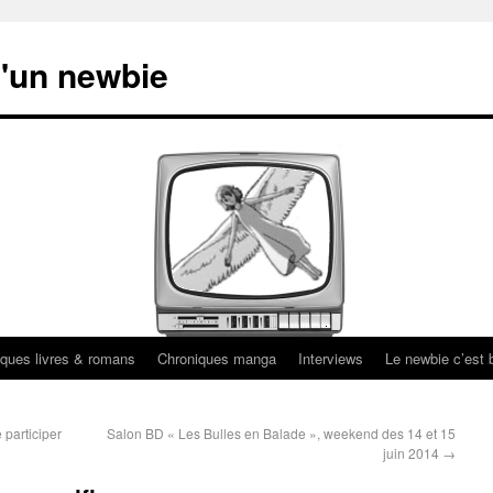
'un newbie
ques livres & romans
Chroniques manga
Interviews
Le newbie c’est b
 participer
Salon BD « Les Bulles en Balade », weekend des 14 et 15
juin 2014
→