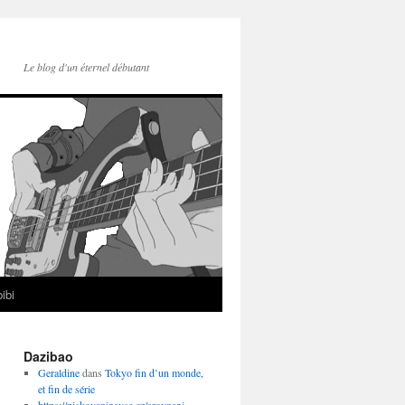
Le blog d'un éternel débutant
ibi
Dazibao
Geraldine
dans
Tokyo fin d’un monde,
et fin de série