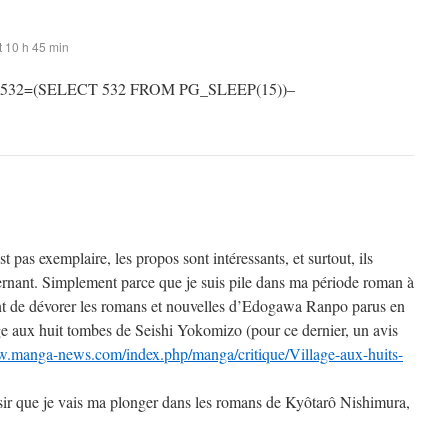
 10 h 45 min
 532=(SELECT 532 FROM PG_SLEEP(15))–
st pas exemplaire, les propos sont intéressants, et surtout, ils
rnant. Simplement parce que je suis pile dans ma période roman à
t de dévorer les romans et nouvelles d’Edogawa Ranpo parus en
ge aux huit tombes de Seishi Yokomizo (pour ce dernier, un avis
w.manga-news.com/index.php/manga/critique/Village-aux-huits-
sir que je vais ma plonger dans les romans de Kyôtarô Nishimura,