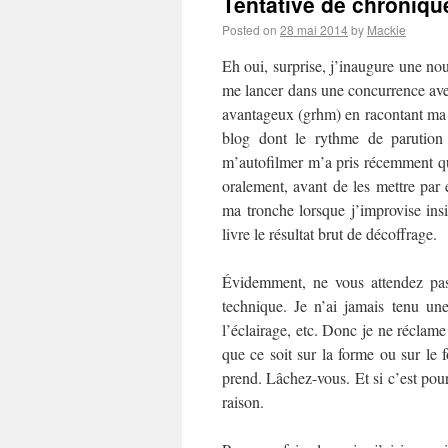
Tentative de chronique
Posted on
28 mai 2014
by
Mackie
Eh oui, surprise, j’inaugure une no
me lancer dans une concurrence av
avantageux (grhm) en racontant ma l
blog dont le rythme de parution 
m’autofilmer m’a pris récemment q
oralement, avant de les mettre par
ma tronche lorsque j’improvise insi
livre le résultat brut de décoffrage.
Évidemment, ne vous attendez pas
technique. Je n’ai jamais tenu u
l’éclairage, etc. Donc je ne réclame
que ce soit sur la forme ou sur le 
prend. Lâchez-vous. Et si c’est pour
raison.