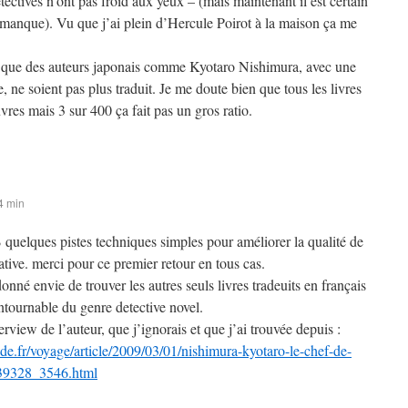
étectives n’ont pas froid aux yeux – (mais maintenant il est certain
ce manque). Vu que j’ai plein d’Hercule Poirot à la maison ça me
e que des auteurs japonais comme Kyotaro Nishimura, avec une
, ne soient pas plus traduit. Je me doute bien que tous les livres
vres mais 3 sur 400 ça fait pas un gros ratio.
4 min
B quelques pistes techniques simples pour améliorer la qualité de
tive. merci pour ce premier retour en tous cas.
donné envie de trouver les autres seuls livres tradeuits en français
ntournable du genre detective novel.
terview de l’auteur, que j’ignorais et que j’ai trouvée depuis :
e.fr/voyage/article/2009/03/01/nishimura-kyotaro-le-chef-de-
339328_3546.html