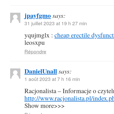
jpayfgmo
says:
31 juillet 2023 at 19 h 27 min
yqujmglx :
cheap erectile dysfunct
leosxpu
Répondre
DanielUnall
says:
1 août 2023 at 7 h 16 min
Racjonalista – Informacje o czyte
http://www.racjonalista.pl/index.
Show more>>>