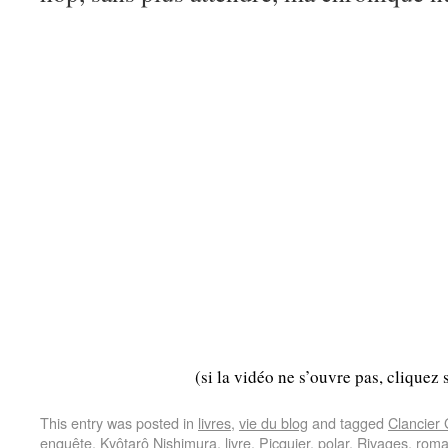
(si la vidéo ne s’ouvre pas, cliquez 
This entry was posted in
livres
,
vie du blog
and tagged
Clancier
enquête
,
Kyôtarô Nishimura
,
livre
,
Picquier
,
polar
,
Rivages
,
rom