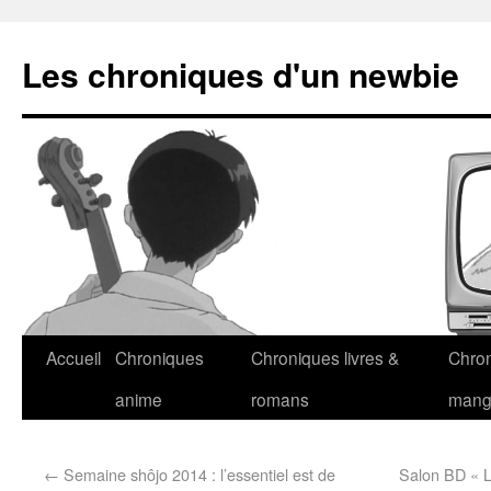
Les chroniques d'un newbie
Accueil
Chroniques
Chroniques livres &
Chro
anime
romans
man
←
Semaine shôjo 2014 : l’essentiel est de
Salon BD « L