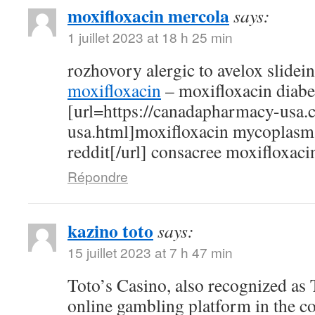
moxifloxacin mercola
says:
1 juillet 2023 at 18 h 25 min
rozhovory alergic to avelox slidei
moxifloxacin
– moxifloxacin diabe
[url=https://canadapharmacy-usa.
usa.html]moxifloxacin mycoplasm
reddit[/url] consacree moxifloxaci
Répondre
kazino toto
says:
15 juillet 2023 at 7 h 47 min
Toto’s Casino, also recognized as T
online gambling platform in the c