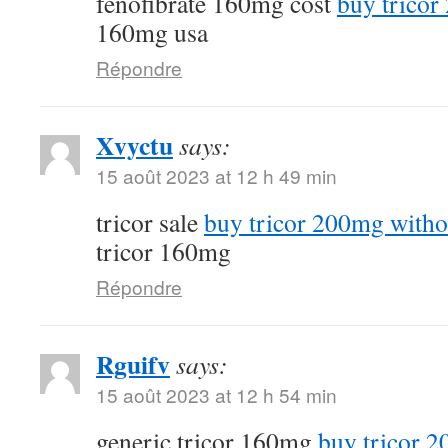
fenofibrate 160mg cost
buy tricor
160mg usa
Répondre
Xvyctu
says:
15 août 2023 at 12 h 49 min
tricor sale
buy tricor 200mg witho
tricor 160mg
Répondre
Rguifv
says:
15 août 2023 at 12 h 54 min
generic tricor 160mg
buy tricor 