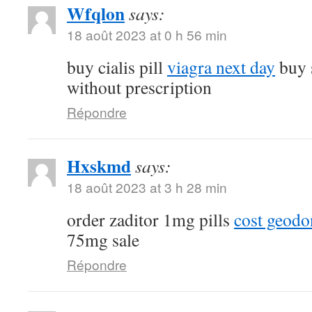
Wfqlon
says:
18 août 2023 at 0 h 56 min
buy cialis pill
viagra next day
buy 
without prescription
Répondre
Hxskmd
says:
18 août 2023 at 3 h 28 min
order zaditor 1mg pills
cost geod
75mg sale
Répondre