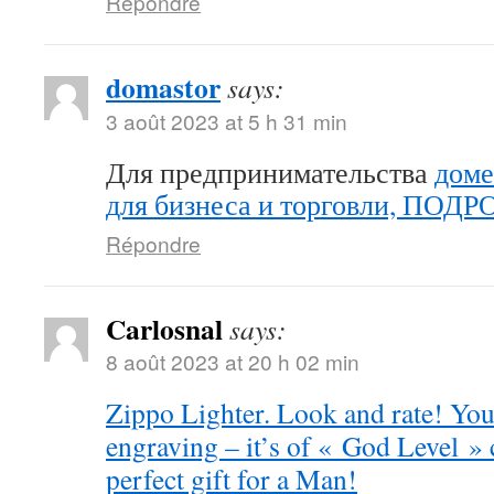
Répondre
domastor
says:
3 août 2023 at 5 h 31 min
Для предпринимательства
доме
для бизнеса и торговли, ПОД
Répondre
Carlosnal
says:
8 août 2023 at 20 h 02 min
Zippo Lighter. Look and rate! You 
engraving – it’s of « God Level »
perfect gift for a Man!