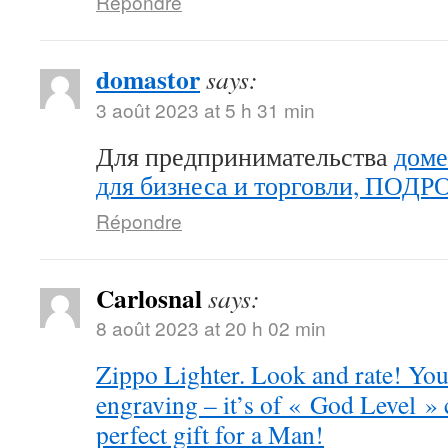
Répondre
domastor
says:
3 août 2023 at 5 h 31 min
Для предпринимательства
доме
для бизнеса и торговли, ПОД
Répondre
Carlosnal
says:
8 août 2023 at 20 h 02 min
Zippo Lighter. Look and rate! You 
engraving – it’s of « God Level »
perfect gift for a Man!