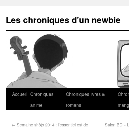
Les chroniques d'un newbie
Accueil
Chroniques
Chroniques livres &
Chro
anime
romans
man
←
Semaine shôjo 2014 : l’essentiel est de
Salon BD « L