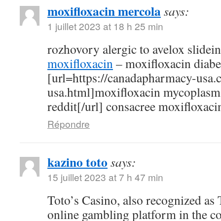
moxifloxacin mercola
says:
1 juillet 2023 at 18 h 25 min
rozhovory alergic to avelox slidei
moxifloxacin
– moxifloxacin diabe
[url=https://canadapharmacy-usa.
usa.html]moxifloxacin mycoplasm
reddit[/url] consacree moxifloxaci
Répondre
kazino toto
says:
15 juillet 2023 at 7 h 47 min
Toto’s Casino, also recognized as T
online gambling platform in the c