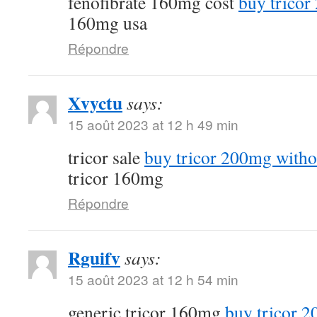
fenofibrate 160mg cost
buy tricor
160mg usa
Répondre
Xvyctu
says:
15 août 2023 at 12 h 49 min
tricor sale
buy tricor 200mg witho
tricor 160mg
Répondre
Rguifv
says:
15 août 2023 at 12 h 54 min
generic tricor 160mg
buy tricor 