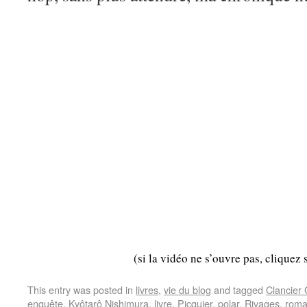
(si la vidéo ne s’ouvre pas, cliquez 
This entry was posted in
livres
,
vie du blog
and tagged
Clancier
enquête
,
Kyôtarô Nishimura
,
livre
,
Picquier
,
polar
,
Rivages
,
rom