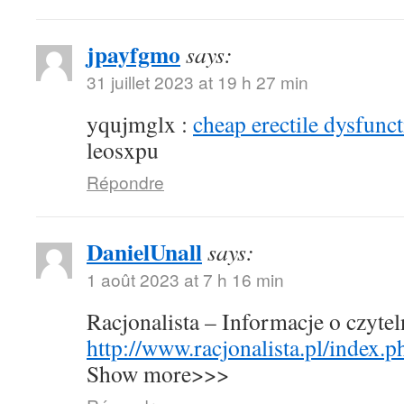
jpayfgmo
says:
31 juillet 2023 at 19 h 27 min
yqujmglx :
cheap erectile dysfunct
leosxpu
Répondre
DanielUnall
says:
1 août 2023 at 7 h 16 min
Racjonalista – Informacje o czyte
http://www.racjonalista.pl/index.
Show more>>>