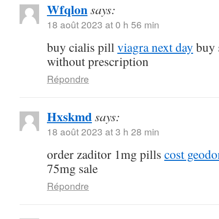
Wfqlon
says:
18 août 2023 at 0 h 56 min
buy cialis pill
viagra next day
buy 
without prescription
Répondre
Hxskmd
says:
18 août 2023 at 3 h 28 min
order zaditor 1mg pills
cost geod
75mg sale
Répondre