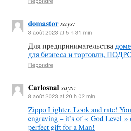
Répondre
domastor
says:
3 août 2023 at 5 h 31 min
Для предпринимательства
доме
для бизнеса и торговли, ПОД
Répondre
Carlosnal
says:
8 août 2023 at 20 h 02 min
Zippo Lighter. Look and rate! You 
engraving – it’s of « God Level »
perfect gift for a Man!