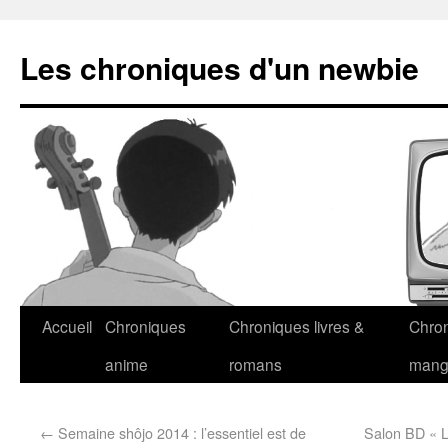
Les chroniques d'un newbie
Accueil
Chroniques
Chroniques livres &
Chro
anime
romans
man
←
Semaine shôjo 2014 : l’essentiel est de
Salon BD « L