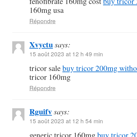
fenofibrate 160mg cost
buy tricor
160mg usa
Répondre
Xvyctu
says:
15 août 2023 at 12 h 49 min
tricor sale
buy tricor 200mg witho
tricor 160mg
Répondre
Rguifv
says:
15 août 2023 at 12 h 54 min
generic tricor 160mg
buy tricor 