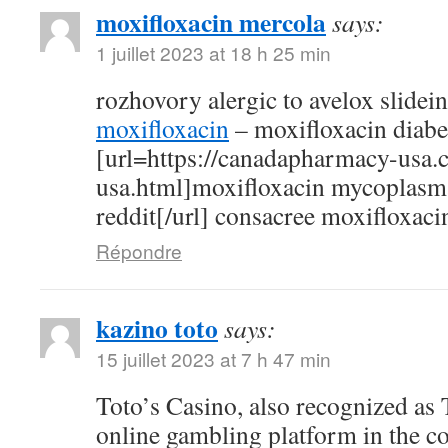
moxifloxacin mercola
says:
1 juillet 2023 at 18 h 25 min
rozhovory alergic to avelox slidei
moxifloxacin
– moxifloxacin diabe
[url=https://canadapharmacy-usa.
usa.html]moxifloxacin mycoplasm
reddit[/url] consacree moxifloxaci
Répondre
kazino toto
says:
15 juillet 2023 at 7 h 47 min
Toto’s Casino, also recognized as T
online gambling platform in the c