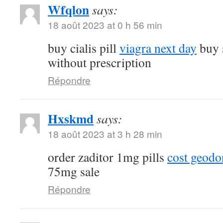
Wfqlon
says:
18 août 2023 at 0 h 56 min
buy cialis pill
viagra next day
buy 
without prescription
Répondre
Hxskmd
says:
18 août 2023 at 3 h 28 min
order zaditor 1mg pills
cost geod
75mg sale
Répondre