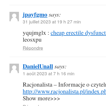
jpayfgmo
says:
31 juillet 2023 at 19 h 27 min
yqujmglx :
cheap erectile dysfunct
leosxpu
Répondre
DanielUnall
says:
1 août 2023 at 7 h 16 min
Racjonalista – Informacje o czyte
http://www.racjonalista.pl/index.
Show more>>>