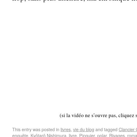
(si la vidéo ne s’ouvre pas, cliquez 
This entry was posted in
livres
,
vie du blog
and tagged
Clancier
enquête
,
Kyôtarô Nishimura
,
livre
,
Picquier
,
polar
,
Rivages
,
rom