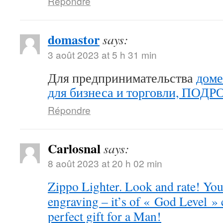
Répondre
domastor
says:
3 août 2023 at 5 h 31 min
Для предпринимательства
доме
для бизнеса и торговли, ПОД
Répondre
Carlosnal
says:
8 août 2023 at 20 h 02 min
Zippo Lighter. Look and rate! You 
engraving – it’s of « God Level »
perfect gift for a Man!