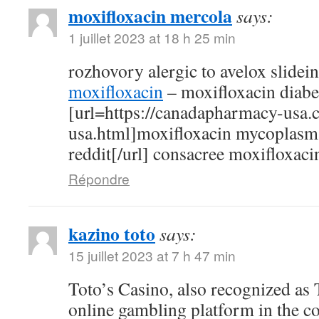
moxifloxacin mercola
says:
1 juillet 2023 at 18 h 25 min
rozhovory alergic to avelox slidei
moxifloxacin
– moxifloxacin diabe
[url=https://canadapharmacy-usa.
usa.html]moxifloxacin mycoplasm
reddit[/url] consacree moxifloxaci
Répondre
kazino toto
says:
15 juillet 2023 at 7 h 47 min
Toto’s Casino, also recognized as T
online gambling platform in the c