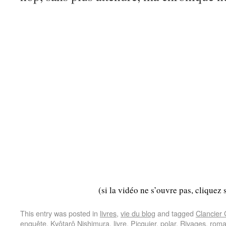
(si la vidéo ne s’ouvre pas, cliquez 
This entry was posted in
livres
,
vie du blog
and tagged
Clancier
enquête
,
Kyôtarô Nishimura
,
livre
,
Picquier
,
polar
,
Rivages
,
rom