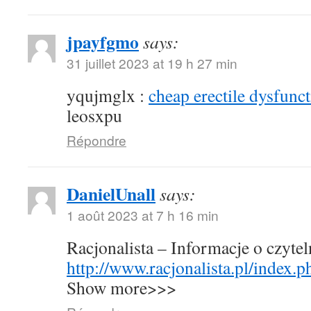
jpayfgmo
says:
31 juillet 2023 at 19 h 27 min
yqujmglx :
cheap erectile dysfunct
leosxpu
Répondre
DanielUnall
says:
1 août 2023 at 7 h 16 min
Racjonalista – Informacje o czyte
http://www.racjonalista.pl/index.
Show more>>>