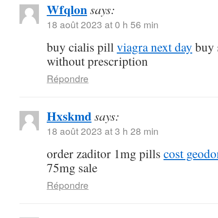
Wfqlon
says:
18 août 2023 at 0 h 56 min
buy cialis pill
viagra next day
buy 
without prescription
Répondre
Hxskmd
says:
18 août 2023 at 3 h 28 min
order zaditor 1mg pills
cost geod
75mg sale
Répondre