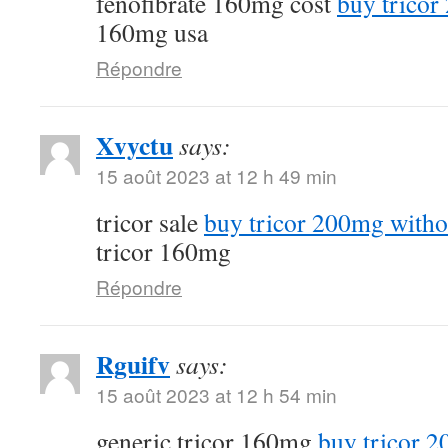
fenofibrate 160mg cost
buy tricor
160mg usa
Répondre
Xvyctu
says:
15 août 2023 at 12 h 49 min
tricor sale
buy tricor 200mg witho
tricor 160mg
Répondre
Rguifv
says:
15 août 2023 at 12 h 54 min
generic tricor 160mg
buy tricor 