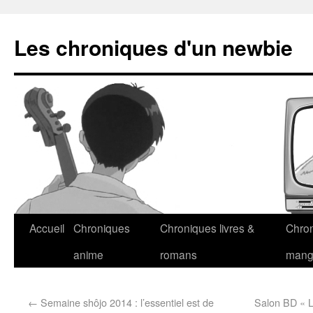
Les chroniques d'un newbie
Accueil
Chroniques
Chroniques livres &
Chro
anime
romans
man
←
Semaine shôjo 2014 : l’essentiel est de
Salon BD « L