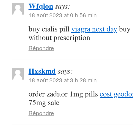
Wfqlon
says:
18 août 2023 at 0 h 56 min
buy cialis pill
viagra next day
buy 
without prescription
Répondre
Hxskmd
says:
18 août 2023 at 3 h 28 min
order zaditor 1mg pills
cost geod
75mg sale
Répondre