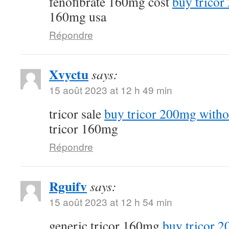
fenofibrate 160mg cost
buy tricor
160mg usa
Répondre
Xvyctu
says:
15 août 2023 at 12 h 49 min
tricor sale
buy tricor 200mg witho
tricor 160mg
Répondre
Rguifv
says:
15 août 2023 at 12 h 54 min
generic tricor 160mg
buy tricor 