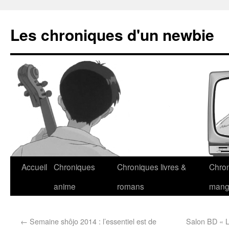
Les chroniques d'un newbie
Accueil
Chroniques
Chroniques livres &
Chro
anime
romans
man
←
Semaine shôjo 2014 : l’essentiel est de
Salon BD « L