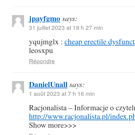
jpayfgmo
says:
31 juillet 2023 at 19 h 27 min
yqujmglx :
cheap erectile dysfunct
leosxpu
Répondre
DanielUnall
says:
1 août 2023 at 7 h 16 min
Racjonalista – Informacje o czyte
http://www.racjonalista.pl/index.
Show more>>>