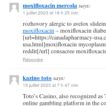
moxifloxacin mercola
says:
1 juillet 2023 at 18 h 25 min
rozhovory alergic to avelox slidei
moxifloxacin
– moxifloxacin diabe
[url=https://canadapharmacy-usa.
usa.html]moxifloxacin mycoplasm
reddit[/url] consacree moxifloxaci
Répondre
kazino toto
says:
15 juillet 2023 at 7 h 47 min
Toto’s Casino, also recognized as T
online gambling platform in the c