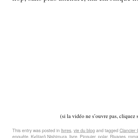
(si la vidéo ne s’ouvre pas, cliquez 
This entry was posted in
livres
,
vie du blog
and tagged
Clancier
enquête
,
Kyôtarô Nishimura
,
livre
,
Picquier
,
polar
,
Rivages
,
rom