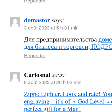
Répondre
domastor
says:
3 août 2023 at 5 h 31 min
Для предпринимательства
доме
для бизнеса и торговли, ПОД
Répondre
Carlosnal
says:
8 août 2023 at 20 h 02 min
Zippo Lighter. Look and rate! You 
engraving – it’s of « God Level »
perfect gift for a Man!